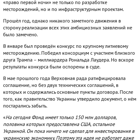
«право первой ночи» не только по разработке
месторождений
,
но и по инфраструктурным проектам
.
Прошёл год
,
однако никакого заметного движения в
сторону реализации всех этих амбициозных заявлений не
было замечено
.
В январе был проведён конкурс по крупному литиевому
месторождению
.
Победил консорциум с участием близкого
друга Трампа – миллиардера Рональда Лаудера
.
Но вскоре
результаты конкурса были оспорены в суде
.
В мае прошлого года Верховная рада ратифицировала
соглашение
,
но без двух технических соглашений
,
в
которых и содержались основные пункты договора
.
После
того
,
как правительство Украины утвердило документ
,
о нём
постарались забыть
.
«
На сегодня Фонд имеет только
150
млн долларов
,
половина которых предоставлена США
,
остальное
Украиной
.
Он пока ничего не сделал для инвестирования в
украинскую экономику
.
Поэтому эта идея не работает даже