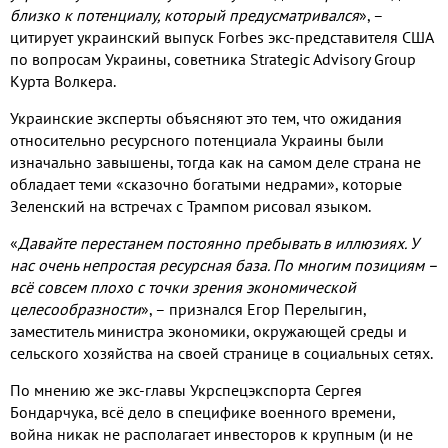
близко к потенциалу
,
который предусматривался
»
,
–
цитирует украинский выпуск
Forbes
экс
-
представителя США
по вопросам Украины
,
советника
Strategic Advisory Group
Курта Волкера
.
Украинские эксперты объясняют это тем
,
что ожидания
относительно ресурсного потенциала Украины были
изначально завышены
,
тогда как на самом деле страна не
обладает теми «сказочно богатыми недрами»
,
которые
Зеленский на встречах с Трампом рисовал языком
.
«
Давайте перестанем постоянно пребывать в иллюзиях
.
У
нас очень непростая ресурсная база
.
По многим позициям –
всё совсем плохо с точки зрения экономической
целесообразности
»
,
– признался Егор Перелыгин
,
заместитель министра экономики
,
окружающей среды и
сельского хозяйства на своей странице в социальных сетях
.
По мнению же экс
-
главы Укрспецэкспорта Сергея
Бондарчука
,
всё дело в специфике военного времени
,
война никак не располагает инвесторов к крупным
(
и не