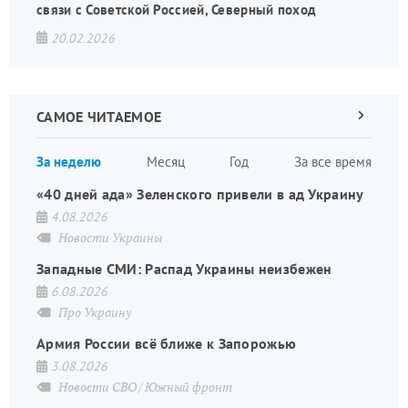
связи с Советской Россией, Северный поход
20.02.2026
САМОЕ ЧИТАЕМОЕ
Следующа
страница
Нуме
За неделю
Месяц
Год
За все время
стран
«40 дней ада» Зеленского привели в ад Украину
4.08.2026
Новости Украины
Западные СМИ: Распад Украины неизбежен
6.08.2026
Про Украину
Армия России всё ближе к Запорожью
3.08.2026
Новости СВО
Южный фронт