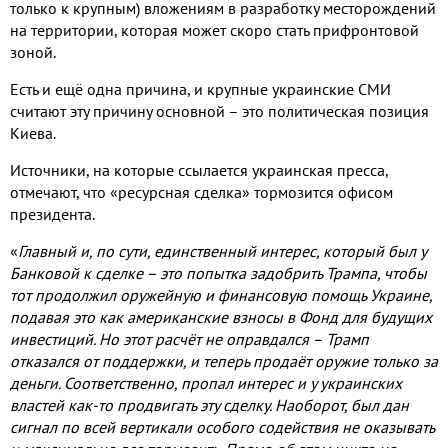
только к крупным
)
вложениям в разработку месторождений
на территории
,
которая может скоро стать прифронтовой
зоной
.
Есть и ещё одна причина
,
и крупные украинские СМИ
считают эту причину основной – это политическая позиция
Киева
.
Источники
,
на которые ссылается украинская пресса
,
отмечают
,
что «ресурсная сделка» тормозится офисом
президента
.
«
Главный и
,
по сути
,
единственный интерес
,
который был у
Банковой к сделке – это попытка задобрить Трампа
,
чтобы
тот продолжил оружейную и финансовую помощь Украине
,
подавая это как американские взносы в Фонд для будущих
инвестиций
.
Но этот расчёт не оправдался – Трамп
отказался от поддержки
,
и теперь продаёт оружие только за
деньги
.
Соответственно
,
пропал интерес и у украинских
властей как
-
то продвигать эту сделку
.
Наоборот
,
был дан
сигнал по всей вертикали особого содействия не оказывать