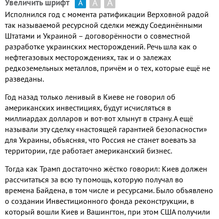
А
А
Увеличить шрифт
А
Исполнился год с момента ратификации Верховной радой
так называемой ресурсной сделки между Соединёнными
Штатами и Украиной – договорённости о совместной
разработке украинских месторождений
.
Речь шла как о
нефтегазовых месторождениях
,
так и о залежах
редкоземельных металлов
,
причём и о тех
,
которые ещё не
разведаны
.
Год назад только ленивый в Киеве не говорил об
американских инвестициях
,
будут исчисляться в
миллиардах долларов и вот
-
вот хлынут в страну
.
А ещё
называли эту сделку «настоящей гарантией безопасности»
для Украины
,
объясняя
,
что Россия
не станет
воевать за
территории
,
где работает американский бизнес
.
Тогда как Трамп достаточно жёстко говорил
:
Киев должен
рассчитаться за всю ту помощь
,
которую получал во
времена Байдена
,
в том числе и ресурсами
.
Было объявлено
о создании Инвестиционного фонда реконструкции
,
в
который вошли Киев и Вашингтон
,
при этом США получили