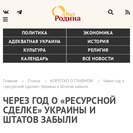
ПОЛИТИКА
ЭКОНОМИКА
АДЕКВАТНАЯ УКРАИНА
ИСТОРИЯ
КУЛЬТУРА
РЕЛИГИЯ
КАЛЕНДАРЬ
ВСЕ НОВОСТИ
Главная
Статьи
КОРОТКО О ГЛАВНОМ
Через год о
«ресурсной сделке» Украины и Штатов забыли
Строка
ЧЕРЕЗ ГОД О «РЕСУРСНОЙ
навигации
СДЕЛКЕ» УКРАИНЫ И
ШТАТОВ ЗАБЫЛИ