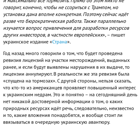
и максимально все тормозить
.
Прямо об этом никто не
говорит
,
конечно
,
чтобы не ссориться с Трампом
,
но
установка дана вполне конкретная
.
Поэтому сейчас идёт
разве что бюрократическая работа
.
Также параллельно
изучается вопрос привлечения для разработки ресурсов
других инвесторов
,
в частности европейских
»
,
– пишет
украинское издание «
Страна
»
.
Год назад много говорили о том
,
что будет проведена
ревизия лицензий на участки месторождений
,
выданных
ранее
,
и если будут выявлены нарушения в их выдаче
,
то
лицензии аннулируют
.
В реальности же эта ревизия была
«спущена на тормозах»
.
С другой стороны
,
нельзя сказать
,
что кто
-
то из американцев проявляет повышенный интерес
к украинским недрам
.
Это и понятно – на сегодняшний день
нет никакой достоверной информации о том
,
о каких
природных ресурсах идёт речь
,
следовательно
,
неизвестно
и то
,
какие вложения понадобятся
,
и вообще стоит ли
ввязываться в очередную украинскую авантюру
.