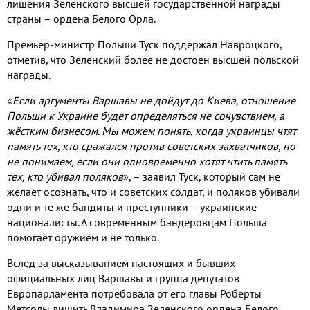
лишения Зеленского высшей государственной награды
страны – ордена Белого Орла.
Премьер-министр Польши Туск поддержал Навроцкого,
отметив, что Зеленский более не достоен высшей польской
награды.
«
Если аргументы Варшавы не дойдут до Киева, отношение
Польши к Украине будет определяться не сочувствием, а
жёстким бизнесом. Мы можем понять, когда украинцы чтят
память тех, кто сражался против советских захватчиков, но
не понимаем, если они одновременно хотят чтить память
тех, кто убивал поляков
», – заявил Туск, который сам не
желает осознать, что и советских солдат, и поляков убивали
одни и те же бандиты и преступники – украинские
националисты. А современным бандеровцам Польша
помогает оружием и не только.
Вслед за высказыванием настоящих и бывших
официальных лиц Варшавы и группа депутатов
Европарламента потребовала от его главы Роберты
Метсолы лишить Владимира Зеленского ордена Белого