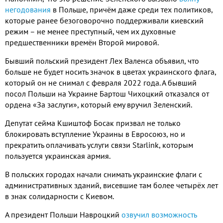
негодования
в Польше, причём даже среди тех политиков,
которые ранее безоговорочно поддерживали киевский
режим – не менее преступный, чем их духовные
предшественники времён Второй мировой.
Бывший польский президент Лех Валенса объявил, что
больше не будет носить значок в цветах украинского флага,
который он не снимал с февраля 2022 года. А бывший
посол Польши на Украине Бартош Чихоцкий отказался от
ордена «За заслуги», который ему вручил Зеленский.
Депутат сейма Кшиштоф Босак призвал не только
блокировать вступление Украины в Евросоюз, но и
прекратить оплачивать услуги связи Starlink, которым
пользуется украинская армия.
В польских городах начали снимать украинские флаги с
административных зданий, висевшие там более четырёх лет
в знак солидарности с Киевом.
А президент Польши Навроцкий
озвучил возможность