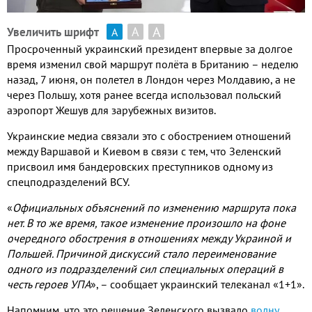
А
А
Увеличить шрифт
А
Просроченный украинский президент впервые за долгое
время изменил свой маршрут полёта в Британию – неделю
назад, 7 июня, он полетел в Лондон через Молдавию, а не
через Польшу, хотя ранее всегда использовал польский
аэропорт Жешув для зарубежных визитов.
Украинские медиа связали это с обострением отношений
между Варшавой и Киевом в связи с тем, что Зеленский
присвоил имя бандеровских преступников одному из
спецподразделений ВСУ.
«
Официальных объяснений по изменению маршрута пока
нет. В то же время, такое изменение произошло на фоне
очередного обострения в отношениях между Украиной и
Польшей. Причиной дискуссий стало переименование
одного из подразделений сил специальных операций в
честь героев УПА
», – сообщает украинский телеканал «1+1».
Напомним, что это решение Зеленского вызвало
волну