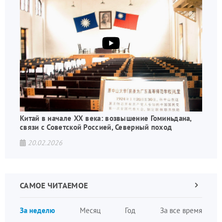
Китай в начале XX века: возвышение Гоминьдана,
связи с Советской Россией, Северный поход
20.02.2026
САМОЕ ЧИТАЕМОЕ
Следующа
страница
Нуме
За неделю
Месяц
Год
За все время
стран