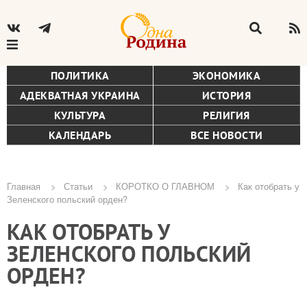
ПОЛИТИКА
ЭКОНОМИКА
АДЕКВАТНАЯ УКРАИНА
ИСТОРИЯ
КУЛЬТУРА
РЕЛИГИЯ
КАЛЕНДАРЬ
ВСЕ НОВОСТИ
Главная
Статьи
КОРОТКО О ГЛАВНОМ
Как отобрать у
Зеленского польский орден?
Строка
КАК ОТОБРАТЬ У
навигации
ЗЕЛЕНСКОГО ПОЛЬСКИЙ
ОРДЕН?