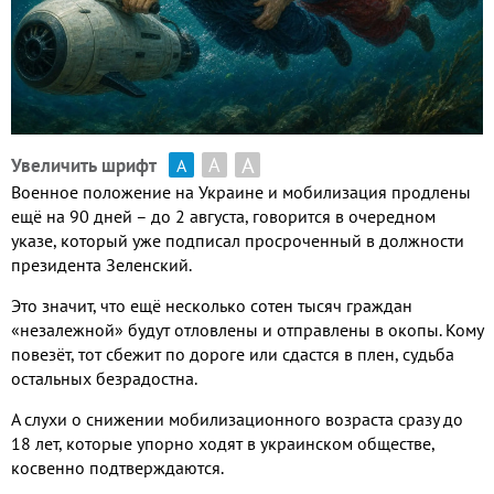
А
А
Увеличить шрифт
А
Военное положение на Украине и мобилизация продлены
ещё на
90
дней – до
2
августа
,
говорится в очередном
указе
,
который уже подписал просроченный в должности
президента Зеленский
.
Это значит
,
что ещё несколько сотен тысяч граждан
«незалежной» будут отловлены и отправлены в окопы
.
Кому
повезёт
,
тот сбежит по дороге или сдастся в плен
,
судьба
остальных безрадостна
.
А слухи о снижении мобилизационного возраста сразу до
18
лет
,
которые упорно ходят в украинском обществе
,
косвенно подтверждаются
.