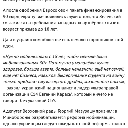
А после одобрения Евросоюзом пакета финансирования в
90
млрд евро тут же появились слухи о том
,
что Зеленский
согласился на требования западных «партнёров» снизить
возраст призыва до
18
лет
.
Да и в украинском обществе есть немало сторонников этой
идеи
.
«
Нужно мобилизовать с
18
лет
,
чтобы меньше было
мобилизованных
30+.
Потому что у молодёжи лучше
здоровье
,
больше азарта
,
больше ненависти
,
ещё нет семей
,
ещё нет бизнеса
,
навыков
.
Выдёргивание студента на войну
только прибавит ему казацкого драйва
,
жизненного опыта
»
,
– заявил украинский националист и лидер ультраправой
организации С
14
Евгений Карась
*,
который ничего не
говорит без указаний СБУ
.
А депутат Верховной рады Георгий Мазурашу признал
:
в
Минобороны разрабатывается реформа мобилизации
,
однако украинцам следует ожидать от этой реформы только