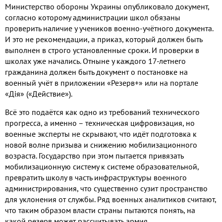
Министерство обороны Украины опубликовало документ
,
согласно которому администрации школ обязаны
проверить наличие у учеников военно
-
учётного документа
.
И это не рекомендации
,
а приказ
,
который должен быть
выполнен в строго установленные сроки
.
И проверки в
школах уже начались
.
Отныне у каждого
17-
летнего
гражданина должен быть документ о постановке на
военный учёт в приложении «Резерв
+
» или на портале
«Дія»
(
«Действие»
).
Всё это подаётся как одно из требований технического
прогресса
,
а именно – техническая цифровизация
,
но
военные эксперты не скрывают
,
что идёт подготовка к
новой волне призыва и снижению мобилизационного
возраста
.
Государство при этом пытается привязать
мобилизационную систему к системе образовательной
,
превратить школу в часть инфраструктуры военного
администрирования
,
что существенно сузит пространство
для уклонения от службы
.
Ряд военных аналитиков считают
,
что таким образом власти страны пытаются понять
,
на
какой резерв может рассчитывать армия
.