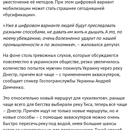
ужесточение её методов
.
При этом цифровой вариант
мобилизации может стать страшнее сегодняшней
«бусификации»
.
«
Уже в цифровом варианте людей будут преследовать
разными способами
,
не давать им жить и дышать
.
А это
,
по
моему убеждению
,
очень болезненно ударит по нашей
промышленности и по экономике
»
,
– жаловался депутат
.
На фоне столь тревожных слухов
,
которые обсуждаются
повсеместно в украинском обществе
,
резко увеличилось
количество попыток мужчин покинуть Украину через реку
Днестр
,
причём всё чаще – с применением акваскутеров
,
сообщает спикер Госпогранслужбы Украины Андрей
Демченко
.
Это относительно новый маршрут для «ухилянтов»
,
раньше
чаще всего для бегства выбирали реку Тиса
,
теперь всё чаще
– Днестр
.
Причём ищут не только новые маршруты
,
но и
новые способы – с помощью акваскутеров можно очень
быстро пересечь реку под водой
,
имея большие шансы
остаться незамеченным для пограничников
.
Такой способ