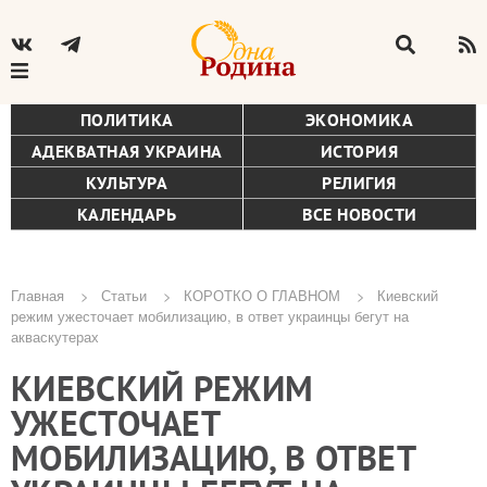
ПОЛИТИКА
ЭКОНОМИКА
АДЕКВАТНАЯ УКРАИНА
ИСТОРИЯ
КУЛЬТУРА
РЕЛИГИЯ
КАЛЕНДАРЬ
ВСЕ НОВОСТИ
Главная
Статьи
КОРОТКО О ГЛАВНОМ
Киевский
режим ужесточает мобилизацию, в ответ украинцы бегут на
Строка
акваскутерах
навигации
КИЕВСКИЙ РЕЖИМ
УЖЕСТОЧАЕТ
МОБИЛИЗАЦИЮ, В ОТВЕТ