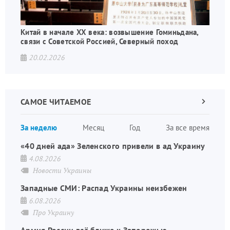
Китай в начале XX века: возвышение Гоминьдана,
связи с Советской Россией, Северный поход
20.02.2026
САМОЕ ЧИТАЕМОЕ
Следующа
страница
Нуме
За неделю
Месяц
Год
За все время
стран
«40 дней ада» Зеленского привели в ад Украину
4.08.2026
Новости Украины
Западные СМИ: Распад Украины неизбежен
6.08.2026
Про Украину
Армия России всё ближе к Запорожью