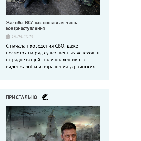
Жалобы ВСУ как составная часть
контрнаступления
15.06.2023
С начала проведения СВО, даже
несмотря на ряд существенных успехов, в
порядке вещей стали коллективные
видеожалобы и обращения украинских
вояк, сетующих то на нехватку оружия, то
на дебильное командование, то на
воров-командиров.
ПРИСТАЛЬНО