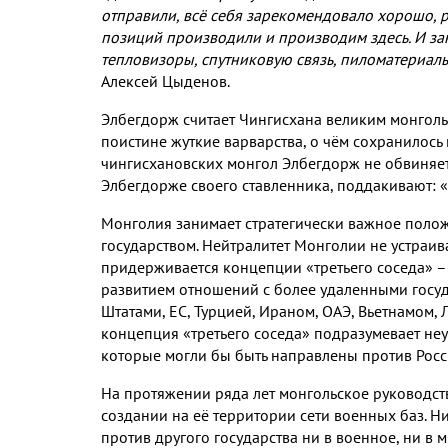
отправили
,
всё себя зарекомендовало хорошо
,
р
позиций производили и производим здесь
.
И за
тепловизоры
,
спутниковую связь
,
пиломатериал
Алексей Цыденов
.
Элбегдорж считает Чингисхана великим монгол
поистине жуткие варварства
,
о чём сохранилось
чингисхановских монгол Элбегдорж не обвиняет
Элбегдорже своего ставленника
,
поддакивают
:
Монголия занимает стратегически важное поло
государством
.
Нейтралитет Монголии не устраив
придерживается концепции «третьего соседа» –
развитием отношений с более удаленными госу
Штатами
,
ЕС
,
Турцией
,
Ираном
,
ОАЭ
,
Вьетнамом
,
концепция «третьего соседа» подразумевает не
которые могли бы быть направлены против Росс
На протяжении ряда лет монгольское руководст
создании на её территории сети военных баз
.
Ни
против другого государства ни в военное
,
ни в 