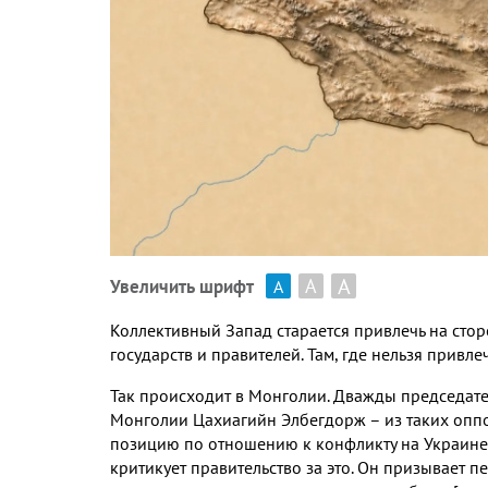
А
А
Увеличить шрифт
А
Коллективный Запад старается привлечь на сто
государств и правителей
.
Там
,
где нельзя привле
Так происходит в Монголии
.
Дважды председате
Монголии Цахиагийн Элбегдорж – из таких оп
позицию по отношению к конфликту на Украине
критикует правительство за это
.
Он призывает пе