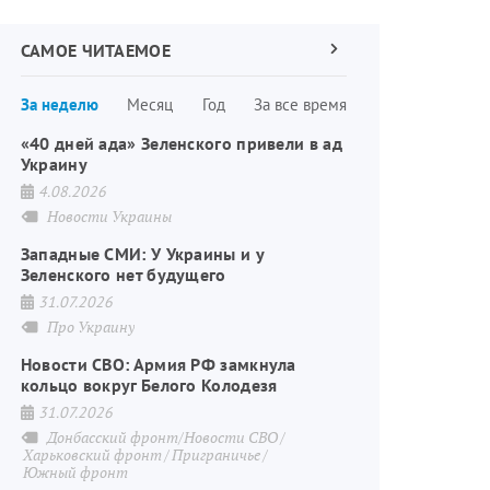
САМОЕ ЧИТАЕМОЕ
Следующая
страница
Нумерация
За неделю
Месяц
Год
За все время
страниц
«40 дней ада» Зеленского привели в ад
Украину
4.08.2026
Новости Украины
Западные СМИ: У Украины и у
Зеленского нет будущего
31.07.2026
Про Украину
Новости СВО: Армия РФ замкнула
кольцо вокруг Белого Колодезя
31.07.2026
Донбасский фронт/Новости СВО
Харьковский фронт
Приграничье
Южный фронт