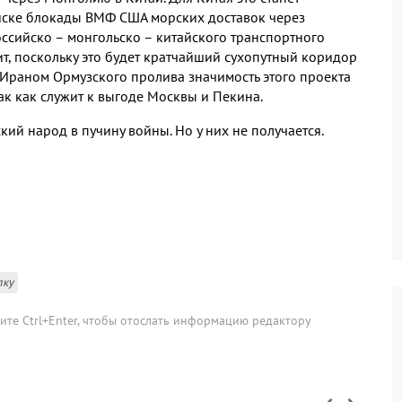
иске блокады ВМФ США морских доставок через
ссийско – монгольско – китайского транспортного
ит
,
поскольку это будет кратчайший сухопутный коридор
 Ираном Ормузского пролива значимость этого проекта
ак как служит к выгоде Москвы и Пекина
.
ский народ в пучину войны
.
Но у них не получается
.
лку
мите Ctrl+Enter, чтобы отослать информацию редактору