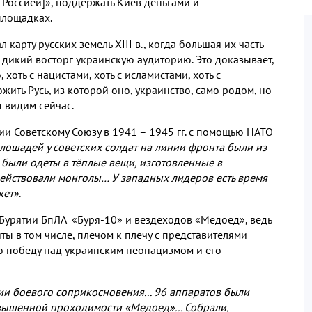
 Россией
]
»
,
поддержать Киев деньгами и
площадках
.
л карту русских земель
XIII
в
.,
когда большая их часть
в дикий восторг украинскую аудиторию
.
Это доказывает
,
о
,
хоть с нацистами
,
хоть с исламистами
,
хоть с
ожить Русь
,
из которой оно
,
украинство
,
само родом
,
но
ы видим сейчас
.
и Советскому Союзу в
1941
–
1945
гг
.
с помощью НАТО
 лошадей у советских солдат на линии фронта были из
были одеты в тёплые вещи
,
изготовленные в
действовали монголы… У западных лидеров есть время
жет»
.
 Бурятии БпЛА «Буря
-10
» и вездеходов «Медоед»
,
ведь
ты в том числе
,
плечом к плечу с представителями
ю победу над украинским неонацизмом и его
нии боевого соприкосновения
... 96
аппаратов были
овышенной проходимости «Медоед»
...
Собрали
,