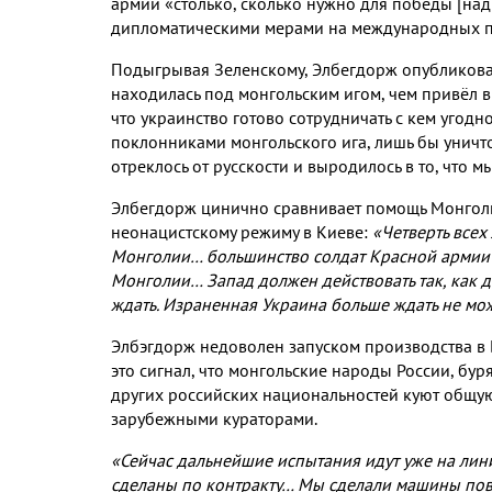
армии «столько
,
сколько нужно для победы
[
над
дипломатическими мерами на международных 
Подыгрывая Зеленскому
,
Элбегдорж опубликова
находилась под монгольским игом
,
чем привёл 
что украинство готово сотрудничать с кем угодн
поклонниками монгольского ига
,
лишь бы уничт
отреклось от русскости и выродилось в то
,
что м
Элбегдорж цинично сравнивает помощь Монголи
неонацистскому режиму в Киеве
:
«Четверть всех
Монголии… большинство солдат Красной армии 
Монголии… Запад должен действовать так
,
как 
ждать
.
Израненная Украина больше ждать не мо
Элбэгдорж недоволен запуском производства в
это сигнал
,
что монгольские народы России
,
буря
других российских национальностей куют общу
зарубежными кураторами
.
«Сейчас дальнейшие испытания идут уже на ли
сделаны по контракту… Мы сделали машины п