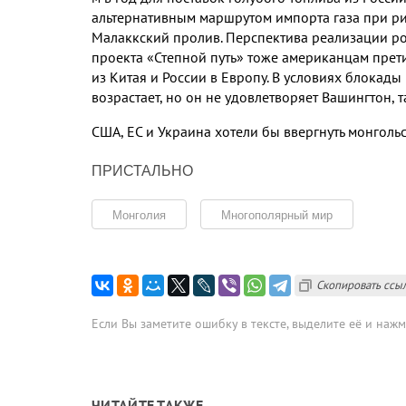
альтернативным маршрутом импорта газа при р
Малаккский пролив
.
Перспектива реализации ро
проекта «Степной путь» тоже американцам прет
из Китая и России в Европу
.
В условиях блокады
возрастает
,
но он не удовлетворяет Вашингтон
,
т
США
,
ЕС и Украина хотели бы ввергнуть монголь
ПРИСТАЛЬНО
Монголия
Многополярный мир
Скопировать ссы
Если Вы заметите ошибку в тексте, выделите её и наж
ЧИТАЙТЕ ТАКЖЕ