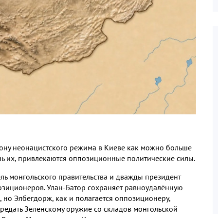
рону неонацистского режима в Киеве как можно больше
чь их
,
привлекаются оппозиционные политические силы
.
ль монгольского правительства и дважды президент
позиционеров
.
Улан
-
Батор сохраняет равноудалённую
,
но Элбегдорж
,
как и полагается оппозиционеру
,
редать Зеленскому оружие со складов монгольской