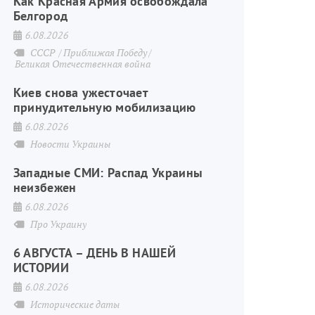
Как Красная Армия освобождала
Белгород
6.08.2026
СССР
Приближая Победу
Великая Отечественная война
Киев снова ужесточает
принудительную мобилизацию
6.08.2026
Новости Украины
Западные СМИ: Распад Украины
неизбежен
6.08.2026
Про Украину
6 АВГУСТА – ДЕНЬ В НАШЕЙ
ИСТОРИИ
6.08.2026
Исторические даты