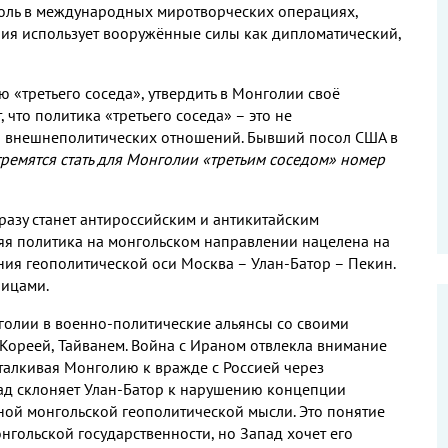
 роль в международных миротворческих операциях
,
ия использует вооружённые силы как дипломатический
,
ю «третьего соседа»
,
утвердить в Монголии своё
т
,
что политика «третьего соседа» – это не
ма внешнеполитических отношений
.
Бывший посол США в
ремятся стать для Монголии «третьим соседом» номер
азу станет антироссийским и антикитайским
я политика на монгольском направлении нацелена на
ния геополитической оси Москва –
Улан
-
Батор
–
Пекин
.
лицами
.
голии в военно
-
политические альянсы со своими
Кореей
,
Тайванем
.
Война с Ираном отвлекла внимание
алкивая Монголию к вражде с Россией через
ад склоняет Улан
-
Батор к нарушению концепции
нной монгольской геополитической мысли
.
Это понятие
онгольской государственности
,
но Запад хочет его