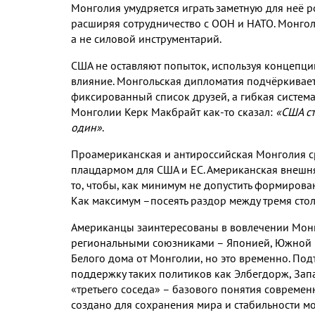
Монголия умудряется играть заметную для неё
расширяя сотрудничество с ООН и НАТО
.
Монгол
а не силовой инструментарий
.
США не оставляют попыток
,
используя концепци
влияние
.
Монгольская дипломатия подчёркивае
фиксированный список друзей
,
а гибкая систе
Монголии Керк Макбрайт как
-
то сказал
:
«США ст
один»
.
Проамериканская и антироссийская Монголия ср
плацдармом для США и ЕС
.
Американская внешня
то
,
чтобы
,
как минимум не допустить формирова
Как максимум –посеять раздор между тремя сто
Американцы заинтересованы в вовлечении Мон
региональными союзниками – Японией
,
Южной 
Белого дома от Монголии
,
но это временно
.
Подт
поддержку таких политиков как Элбегдорж
,
Зап
«третьего соседа» – базового понятия совреме
создано для сохранения мира и стабильности м