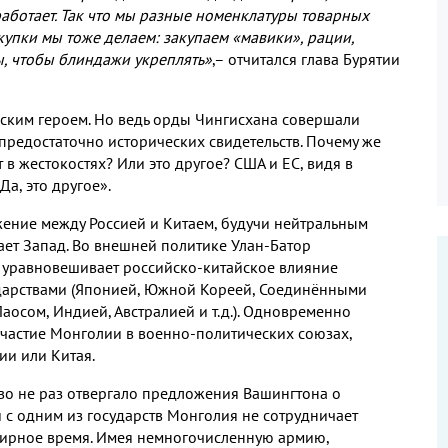
аботает
.
Так что мы разные номенклатуры товарных
купки мы тоже делаем
:
закупаем «мавики»
,
рации
,
ы
,
чтобы блиндажи укреплять»
,
– отчитался глава Бурятии
ьским героем
.
Но ведь орды Чингисхана совершали
 предостаточно исторических свидетельств
.
Почему же
 в жестокостях
?
Или это другое
?
США и ЕС
,
видя в
«Да
,
это другое»
.
жение между Россией и Китаем
,
будучи нейтральным
ает Запад
.
Во внешней политике Улан
-
Батор
 уравновешивает российско
-
китайское влияние
дарствами
(
Японией
,
Южной Кореей
,
Соединёнными
Лаосом
,
Индией
,
Австралией и т
.
д
.).
Одновременно
участие Монголии в военно
-
политических союзах
,
ии или Китая
.
во не раз отвергало предложения Вашингтона о
 с одним из государств Монголия не сотрудничает
мирное время
.
Имея немногочисленную армию
,