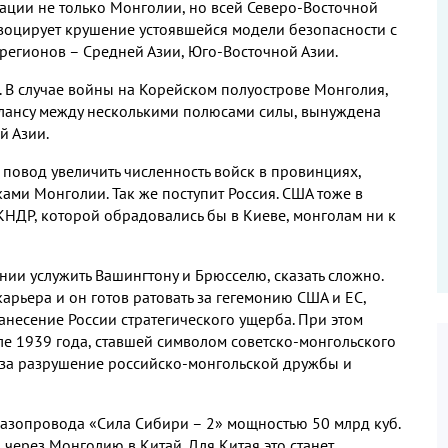
зации не только Монголии
,
но всей Северо
-
Восточной
овоцирует крушение устоявшейся модели безопасности с
регионов – Средней Азии
,
Юго
-
Восточной Азии
.
.
В случае войны на Корейском полуострове Монголия
,
лансу между несколькими полюсами силы
,
вынуждена
й Азии
.
 повод увеличить численность войск в провинциях
,
аками Монголии
.
Так же поступит Россия
.
США тоже в
 КНДР
,
которой обрадовались бы в Киеве
,
монголам ни к
нии услужить Вашингтону и Брюсселю
,
сказать сложно
.
карьера и он готов ратовать за гегемонию США и ЕС
,
анесение России стратегического ущерба
.
При этом
л
е
1939
года
,
ставшей символом советско
-
монгольского
 за разрушение российско
-
монгольской дружбы и
газопровода «Сила Сибири –
2
» мощностью
50
млрд куб
.
ии через Монголию в Китай
.
Для Китая это станет