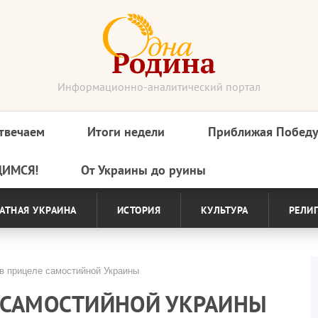
Информационно-аналитический портал
твечаем
Итоги недели
Приближая Побед
ДИМСЯ!
От Украины до руины
АТНАЯ УКРАИНА
ИСТОРИЯ
КУЛЬТУРА
РЕЛИ
в прицеле самостийной Украины
 САМОСТИЙНОЙ УКРАИНЫ