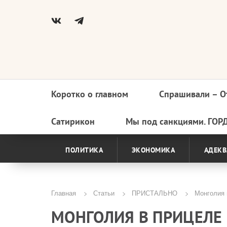
Коротко о главном
Спрашивали – О
Основная
навигация
Сатирикон
Мы под санкциями. ГОР
ПОЛИТИКА
ЭКОНОМИКА
АДЕКВ
Главная
Статьи
ПРИСТАЛЬНО
Монголия 
Строка
МОНГОЛИЯ В ПРИЦЕЛЕ
навигации