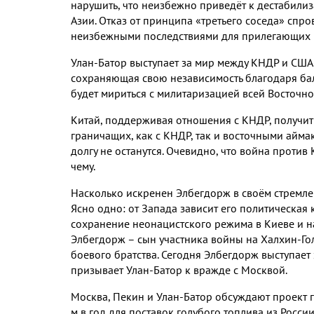
нарушить
,
что неизбежно приведёт к дестабили
Азии
.
Отказ от принципа «третьего соседа» спр
неизбежными последствиями для прилегающих 
Улан
-
Батор выступает за мир между КНДР и США
сохраняющая свою независимость благодаря ба
будет мириться с милитаризацией всей Восточно
Китай
,
поддерживая отношения с КНДР
,
получит
граничащих
,
как с КНДР
,
так и восточными айм
долгу не останутся
.
Очевидно
,
что война против
чему
.
Насколько искренен Элбегдорж в своём стремле
Ясно одно
:
от Запада зависит его политическая 
сохранение неонацистского режима в Киеве и н
Элбегдорж – сын участника войны на Халхин
-
Г
о
боевого братства
.
Сегодня Элбегдорж выступает
призывает Улан
-
Батор к вражде с Москвой
.
М
осква
,
Пекин и Улан
-
Батор обсуждают проект 
м в год для поставок голубого топлива из Росс