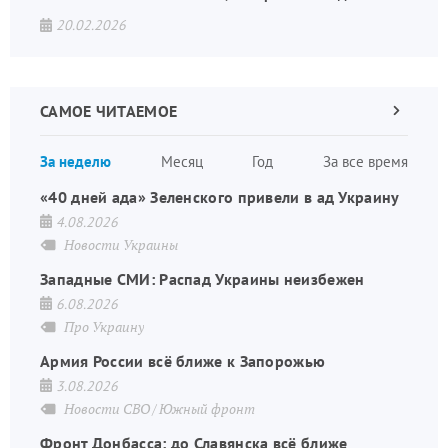
20.02.2026
САМОЕ ЧИТАЕМОЕ
Следующа
страница
Нуме
За неделю
Месяц
Год
За все время
стран
«40 дней ада» Зеленского привели в ад Украину
4.08.2026
Новости Украины
Западные СМИ: Распад Украины неизбежен
6.08.2026
Про Украину
Армия России всё ближе к Запорожью
3.08.2026
Новости СВО
Южный фронт
Фронт Донбасса: до Славянска всё ближе