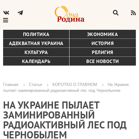
ПОЛИТИКА
ЭКОНОМИКА
АДЕКВАТНАЯ УКРАИНА
ИСТОРИЯ
КУЛЬТУРА
РЕЛИГИЯ
КАЛЕНДАРЬ
ВСЕ НОВОСТИ
Главная
Статьи
КОРОТКО О ГЛАВНОМ
На Украине
пылает заминированный радиоактивный лес под Чернобылем
Строка
НА УКРАИНЕ ПЫЛАЕТ
навигации
ЗАМИНИРОВАННЫЙ
РАДИОАКТИВНЫЙ ЛЕС ПОД
ЧЕРНОБЫЛЕМ