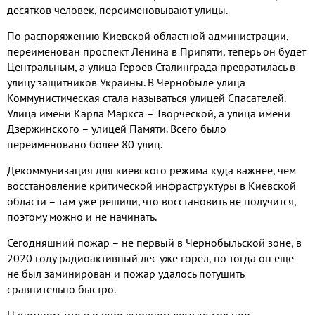
десятков человек
,
переименовывают улицы
.
По распоряжению Киевской областной администрации
,
переименован проспект Ленина в Припяти
,
теперь он будет
Центральным
,
а улица Героев Сталинграда превратилась в
улицу защитников Украины
.
В Чернобыле улица
Коммунистическая стала называться улицей Спасателей
.
Улица имени Карла Маркса – Творческой
,
а улица имени
Дзержинского – улицей Памяти
.
Всего было
переименовано более
80
улиц
.
Декоммунизация для киевского режима куда важнее
,
чем
восстановление критической инфраструктуры в Киевской
области – там уже решили
,
что восстановить не получится
,
поэтому можно и не начинать
.
Сегодняшний пожар – не первый в Чернобыльской зоне
,
в
2020
году радиоактивный лес уже горел
,
но тогда он ещё
не был заминирован и пожар удалось потушить
сравнительно быстро
.
Напомним
,
что в радиоактивном лесу до сих пор