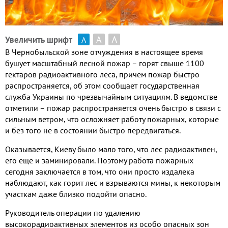
А
А
Увеличить шрифт
А
В Чернобыльской зоне отчуждения в настоящее время
бушует масштабный лесной пожар – горят свыше
1100
гектаров радиоактивного леса
,
причём пожар быстро
распространяется
,
об этом сообщает государственная
служба Украины по чрезвычайным ситуациям
.
В ведомстве
отметили – пожар распространяется очень быстро в связи с
сильным ветром
,
что осложняет работу пожарных
,
которые
и без того не в состоянии быстро передвигаться
.
Оказывается
,
Киеву было мало того
,
что лес радиоактивен
,
его ещё и заминировали
.
Поэтому работа пожарных
сегодня заключается в том
,
что они просто издалека
наблюдают
,
как горит лес и взрываются мины
,
к некоторым
участкам даже близко подойти опасно
.
Руководитель операции по удалению
высокорадиоактивных элементов из особо опасных зон