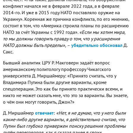
конфликт начался не в феврале 2022 года, а в феврале
2014-го. И уже в 2015 году НАТО поставляло оружие на
Украину». Коренная же причина конфликта, по его мнению,
состоит в том, что «Америка строила планы по расширению
НАТО за счёт Украины с 1992 года».
«Если мы хотим мира,
то мы должны говорить правду о том, что у расширения
НАТО должны быть пределы»,
–
убедительно обосновал
Д.
Сакс.
Бывший аналитик ЦРУ Р. Макговерн задаёт вопрос
американскому политологу профессору Чикагского
университета Д. Миршаймеру: «Принято считать, что у
Владимира Путина были другие варианты, кроме
спецоперации. Это как бы принято практически всеми, и
никто не может сказать мне, что это за варианты. Вы знаете,
о чём они могут говорить, Джон?»
Д. Миршаймер
отвечает
:
«Нет, я не думаю, что у него были
какие-либо другие варианты, я действительно считаю, что
Путин был глубоко привержен поиску решения проблемы
путём переговоров, как я сказал ранее в своих