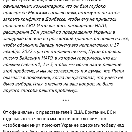
официальных комментариях, что он был глубоко
привержен Минским соглашениям, потому что он хотел
закрыть конфликт в Донбассе, чтобы ему не пришлось
проводить СВО. И что касается расширения НАТО,
расширения ЕС и усилий по превращению Украины в
западный бастион на российской границе, он пошел на всё,
чтобы объяснить Западу, почему это неприемлемо, и 17
декабря 2022 года он отправил письмо, Путин отправил
письмо Байдену и НАТО, в котором говорилось, что вы
должны сделать 1, 2 и 3, чтобы мы могли найти решение
этой проблеме, и мы не согласились, и я думаю, что Путин
оказался в положении, когда он чувствовал, что у него не
было выбора. Итак, отвечаю на ваш вопрос: не было
другого способа решить проблему».
* * *
От официальных представителей США, Британии, ЕС и
отдельных его членов мы постоянно слышим, что
«свободный мир» поможет Украине одержать победу над
Россией, что Украина должна одержать победу на поле боя,