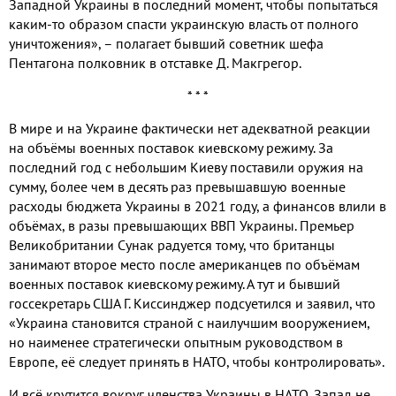
Западной Украины в последний момент, чтобы попытаться
каким-то образом спасти украинскую власть от полного
уничтожения», – полагает бывший советник шефа
Пентагона полковник в отставке Д. Макгрегор.
* * *
В мире и на Украине фактически нет адекватной реакции
на объёмы военных поставок киевскому режиму. За
последний год с небольшим Киеву поставили оружия на
сумму, более чем в десять раз превышавшую военные
расходы бюджета Украины в 2021 году, а финансов влили в
объёмах, в разы превышающих ВВП Украины. Премьер
Великобритании Сунак радуется тому, что британцы
занимают второе место после американцев по объёмам
военных поставок киевскому режиму. А тут и бывший
госсекретарь США Г. Киссинджер подсуетился и заявил, что
«Украина становится страной с наилучшим вооружением,
но наименее стратегически опытным руководством в
Европе, её следует принять в НАТО, чтобы контролировать».
И всё крутится вокруг членства Украины в НАТО. Запад не