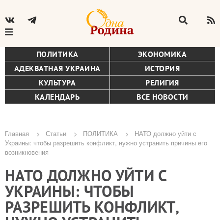
ПОЛИТИКА
ЭКОНОМИКА
АДЕКВАТНАЯ УКРАИНА
ИСТОРИЯ
КУЛЬТУРА
РЕЛИГИЯ
КАЛЕНДАРЬ
ВСЕ НОВОСТИ
Главная
Статьи
ПОЛИТИКА
НАТО должно уйти с
Украины: чтобы разрешить конфликт, нужно устранить причины его
Строка
возникновения
навигации
НАТО ДОЛЖНО УЙТИ С
УКРАИНЫ: ЧТОБЫ
РАЗРЕШИТЬ КОНФЛИКТ,