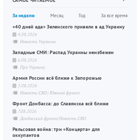
САМОЕ ЧИТАЕМОЕ
страница
Нуме
За неделю
Месяц
Год
За все время
стран
«40 дней ада» Зеленского привели в ад Украину
4.08.2026
Новости Украины
Западные СМИ: Распад Украины неизбежен
6.08.2026
Про Украину
Армия России всё ближе к Запорожью
3.08.2026
Новости СВО
Южный фронт
Фронт Донбасса: до Славянска всё ближе
7.08.2026
Донбасский фронт/Новости СВО
Рельсовая война: три «Концерта» для
оккупантов