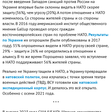
после введения Западом санкций против России на
Украине впервые были склонны видеть в НАТО скорее
защиту (36%), чем угрозу (20%). А потом отношение к НАТО
изменилось. Со стороны жителей страны и со стороны
власти. В 2016 году американский институт общественного
мнения Gallup проводил опрос граждан
восточноевропейских стран по проблеме НАТО.
Результаты
по Украине
их огорошили (были опубликованы в 2017
году). 35% опрошенных видели в НАТО угрозу своей стране,
29% – защиту и 26% не определились в отношении к
альянсу. В то же время Порошенко заявлял, что вступление
в НАТО поддерживают 56% жителей страны.
Реально не Украину тащили в НАТО, а Украину превращали
в
натовский полигон
, она изучалась с точки зрения театра
военных действий (ТВД), ВСУ готовили как
натовский
экспедиционный корпус
. И делалось это всё открыто.
Особенно с осени 2021 года.
* * *
В январе 2023 года США (USAID), Швеция, министерства