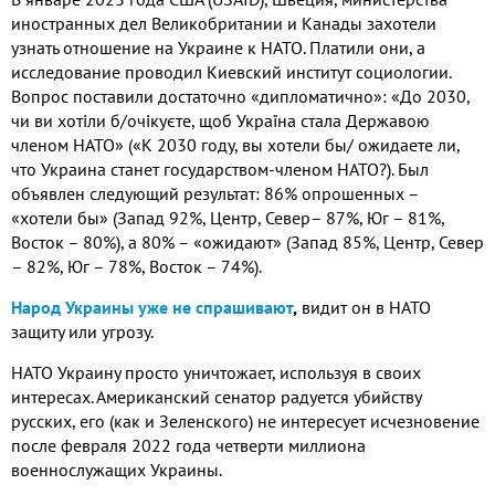
иностранных дел Великобритании и Канады захотели
узнать отношение на Украине к НАТО. Платили они, а
исследование проводил Киевский институт социологии.
Вопрос поставили достаточно «дипломатично»: «До 2030,
чи ви хотіли б/очікуєте, щоб Україна стала Державою
членом НАТО» («К 2030 году, вы хотели бы/ ожидаете ли,
что Украина станет государством-членом НАТО?). Был
объявлен следующий результат: 86% опрошенных –
«хотели бы» (Запад 92%, Центр, Север– 87%, Юг – 81%,
Восток – 80%), а 80% – «ожидают» (Запад 85%, Центр, Север
– 82%, Юг – 78%, Восток – 74%).
Народ Украины уже не спрашивают
,
видит он в НАТО
защиту или угрозу.
НАТО Украину просто уничтожает, используя в своих
интересах. Американский сенатор радуется убийству
русских, его (как и Зеленского) не интересует исчезновение
после февраля 2022 года четверти миллиона
военнослужащих Украины.