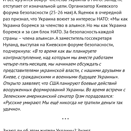
отступает от изначальной цели. Организатор Киевского
форума безопасности (25-26 мая) А. Яценюк в очередной
раз признал, что Украина воюет за интересы НАТО: «Мы как
Украина боремся за членство в альянсе. Но мы как Украина
боремся и за сам блок НАТО. За безопасность каждой
страны – члена альянса». А заместитель госсекретаря
Нуланд, выступая на Киевском форуме безопасности,
подчеркнула:
«В то время как вы планируете
контрнаступление, над которым мы вместе работаем
четыре-пять месяцев, мы начинаем обсуждать с
представителями украинской власти, с нашими друзьями в
Киеве, с гражданскими и военными будущее Украины».
Открыто заявляет, что США панируют боевые действий
вооруженных формирований Украины. Во время встречи с
Зеленским американский сенатор Грэм порадовался:
«Русские умирают. Мы ещё никогда не тратили деньги так
удачно».
* * *
Знают ли об этом жители Украины? Знают.