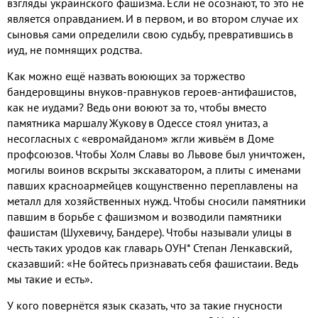
взгляды украинского фашизма. Если не осознают, то это не
является оправданием. И в первом, и во втором случае их
сыновья сами определили свою судьбу, превратившись в
иуд, не помнящих родства.
Как можно ещё назвать воюющих за торжество
бандеровщины внуков-правнуков героев-антифашистов,
как не иудами
?
Ведь они воюют за то, чтобы вместо
памятника маршалу Жукову в Одессе стоял унитаз, а
несогласных с «евромайданом» жгли живьём в Доме
профсоюзов. Чтобы Холм
C
лавы во Львове был уничтожен,
могилы воинов вскрыты экскаватором, а плиты с именами
павших красноармейцев кощунственно переплавлены на
металл для хозяйственных нужд. Чтобы сносили памятники
павшим в борьбе с фашизмом и возводили памятники
фашистам (Шухевичу, Бандере). Чтобы называли улицы в
честь таких уродов как главарь ОУН* Степан Ленкавский,
сказавший: «Не бойтесь признавать себя фашистаии. Ведь
мы такие и есть».
У кого повернётся язык сказать, что за такие гнусности