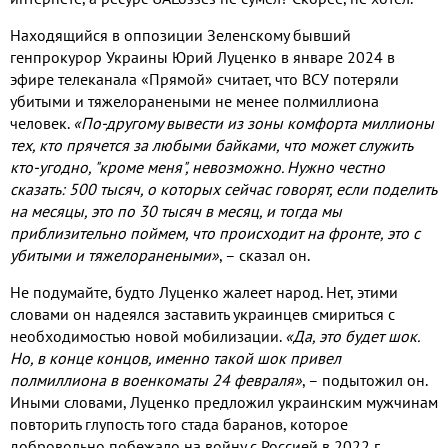
Находящийся в оппозиции Зеленскому бывший
генпрокурор Украины Юрий Луценко в январе 2024 в
эфире телеканала «Прямой» считает, что ВСУ потеряли
убитыми и тяжелоранеными не менее полмиллиона
человек.
«По-другому вывести из зоны комфорта миллионы
тех, кто прячется за любыми байками, что может служить
кто-угодно, "кроме меня", невозможно. Нужно честно
сказать: 500 тысяч, о которых сейчас говорят, если поделить
на месяцы, это по 30 тысяч в месяц, и тогда мы
приблизительно поймем, что происходит на фронте, это с
убитыми и тяжелоранеными»
, – сказал он.
Не подумайте, будто Луценко жалеет народ. Нет, этими
словами он надеялся заставить украинцев смириться с
необходимостью новой мобилизации.
«Да, это будет шок.
Но, в конце концов, именно такой шок привел
полмиллиона в военкоматы 24 февраля»
, – подытожил он.
Иными словами, Луценко предложил украинским мужчинам
повторить глупость того стада баранов, которое
добровольно побежало на войну с Россией в 2022 г.,