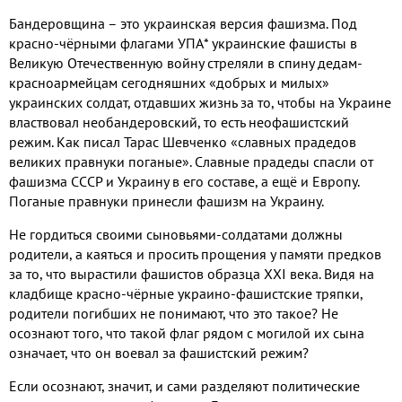
Бандеровщина – это украинская версия фашизма. Под
красно-чёрными флагами УПА* украинские фашисты в
Великую Отечественную войну стреляли в спину дедам-
красноармейцам сегодняшних «добрых и милых»
украинских солдат, отдавших жизнь за то, чтобы на Украине
властвовал необандеровский, то есть неофашистский
режим. Как писал Тарас Шевченко «славных прадедов
великих правнуки поганые». Славные прадеды спасли от
фашизма СССР и Украину в его составе, а ещё и Европу.
Поганые правнуки принесли фашизм на Украину.
Не гордиться своими сыновьями-солдатами должны
родители, а каяться и просить прощения у памяти предков
за то, что вырастили фашистов образца ХХ
I
века. Видя на
кладбище красно-чёрные украино-фашистские тряпки,
родители погибших не понимают, что это такое
?
Не
осознают того, что такой флаг рядом с могилой их сына
означает, что он воевал за фашистский режим
?
Если осознают, значит, и сами разделяют политические