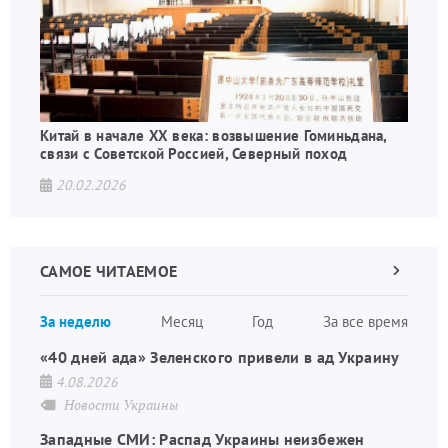
Китай в начале XX века: возвышение Гоминьдана,
связи с Советской Россией, Северный поход
20.02.2026
САМОЕ ЧИТАЕМОЕ
Следующа
страница
Нуме
За неделю
Месяц
Год
За все время
стран
«40 дней ада» Зеленского привели в ад Украину
4.08.2026
Новости Украины
Западные СМИ: Распад Украины неизбежен