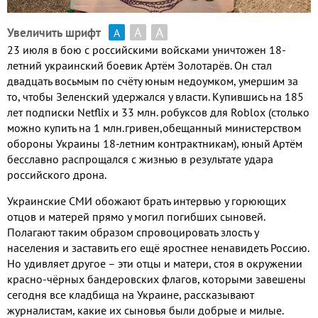
А
А
Увеличить шрифт
А
23 июля в бою с российскими войсками уничтожен 18-
летний украинский боевик Артём Золотарёв. Он стал
двадцать восьмым по счёту юным недоумком, умершим за
то, чтобы Зеленский удержался у власти. Купившись на 185
лет подписки
Netflix
и 33 млн. робуксов для
Roblox
(столько
можно купить на 1 млн.гривен,обещанный министерством
обороны Украины 18-летним контрактникам), юный Артём
бесславно распрощался с жизнью в результате удара
российского дрона.
Украинские СМИ обожают брать интервью у горюющих
отцов и матерей прямо у могил погибших сыновей.
Полагают таким образом спровоцировать злость у
населения и заставить его ещё яростнее ненавидеть Россию.
Но удивляет другое – эти отцы и матери, стоя в окружении
красно-чёрных бандеровских флагов, которыми завешены
сегодня все кладбища на Украине, рассказывают
журналистам, какие их сыновья были добрые и милые.