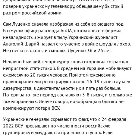
поверив украинскому телевизору, обещавшему быстрый
разгром российской армии.
Сам Луценко сначала изображал из себя воюющего под
Бахмутом офицера взвода БпЛА, потом ловко оформил
инвалидность и жирует в тылу. Украинский журналист
Анатолий Шарий назвал его участие в войне шоу для лохов.
Не спешат в окопы и сыновья Луценко 36 и 26 лет.
Недавно бывший генпрокурор снова огорошил сограждан
неприятной статистикой. В среднем на Украине мобилизуют
ежемесячно 20 тысяч человек. При этом ежемесячно
правоохранители регистрируют около 16-19 тысяч случаев
дезертирства, в действительности их в пять раз больше.
Потери за тот же период составляют 5-8 тысяч, и столько же
тяжелораненых. Иначе говоря, новобранцы и близко не
компенсируют потери ВСУ.
Украинские генералы скрывают то факт, что с 24 февраля
2022 ВСУ превышают по численности российскую
группировку и умудряются при этом отступать. Если