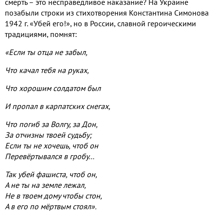
смерть – это несправедливое наказание
?
На Украине
позабыли строки из стихотворения Константина Симонова
1942 г. «Убей его!
»
, но в России, славной героическими
традициями, помнят:
«Если ты отца не забыл,
Что качал тебя на руках,
Что хорошим солдатом был
И пропал в карпатских снегах,
Что погиб за Волгу, за Дон,
З
а отчизны твоей судьбу;
Если ты не хочешь, чтоб он
П
еревёртывался в гробу…
Так убей фашиста, чтоб он,
А
не ты на земле лежал,
Н
е в твоем дому чтобы стон,
А
в его по мёртвым стоял».