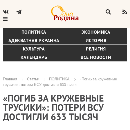
ПОЛИТИКА
ЭКОНОМИКА
АДЕКВАТНАЯ УКРАИНА
ИСТОРИЯ
КУЛЬТУРА
РЕЛИГИЯ
КАЛЕНДАРЬ
ВСЕ НОВОСТИ
Главная
Статьи
ПОЛИТИКА
«Погиб за кружевные
трусики»: потери ВСУ достигли 633 тысяч
Строка
«ПОГИБ ЗА КРУЖЕВНЫЕ
навигации
ТРУСИКИ»: ПОТЕРИ ВСУ
ДОСТИГЛИ 633 ТЫСЯЧ