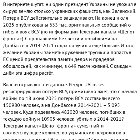
В интернете шутят: ни один президент Украины не уложил в
сырую землю столько украинских фашистов, как Зеленский.
Потери ВСУ действительно зашкаливают. На конец июля
2025 опубликованы 633 тыс. оригинальных сообщений о
гибели вояк ВСУ (по информации Телеграм-канала «Шёпот
фронта»). С пропавшими без вести и погибшими на
Донбассе в 2014-2021 годах получится ещё больше. Итого,
желание Украины заиметь кружевные трусики и попасть в
ЕС ценой предательства памяти дедов и прадедов
обошлось ей, как минимум, в 649 тысяч жизней. С каждым
днём эта цифра растёт.
Власти скрывают эти данные. Ресурс
UALosses
,
регистрирующий потери ВСУ, примитивно лжёт, что с начала
войны по 18 июня 2025 потери ВСУ составили всего
150980 человек, а на Донбассе в 2014-2021 – 5 095
человек. Куда подевались 482020 человек, погибших в
текущую войну и 10905 человек, убитых в 2014-2021?
Телеграм-канал «Шёпот фронта» сумел найти
соответствующее количество украинских некрологов в
интернете, а ресурс
UALosses
не сумел
?
Скорее, не хотел.