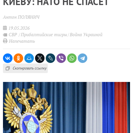
КИЕВУ: НАТО НЕ СПАСЁТ
Антон ПОЛЯНИЧ
19.05.2026
СВР
Прибалтийские тигры
Война Украиной
Напечатать
Скопировать ссылку