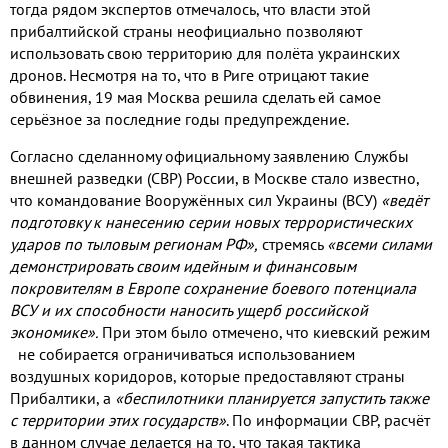
тогда рядом экспертов отмечалось
,
что власти этой
прибалтийской страны неофициально позволяют
использовать свою территорию для полёта украинских
дронов
.
Несмотря на то
,
что в Риге отрицают такие
обвинения
, 19
мая Москва решила сделать ей самое
серьёзное за последние годы предупреждение
.
Согласно сделанному официальному заявлению Службы
внешней разведки
(
СВР
)
России
,
в Москве стало известно
,
что командование Вооружённых сил Украины
(
ВСУ
)
«ведёт
подготовку к нанесению серии новых террористических
ударов по тыловым регионам РФ»
,
стремясь
«всеми силами
демонстрировать своим идейным и финансовым
покровителям в Европе сохранение боевого потенциала
ВСУ и их способности наносить ущерб российской
экономике»
.
При этом было отмечено
,
что киевский режим
не собирается ограничиваться использованием
воздушных коридоров
,
которые предоставляют страны
Прибалтики
,
а
«беспилотники планируется запустить также
с территории этих государств»
.
По информации СВР
,
расчёт
в данном случае делается на то
,
что такая тактика