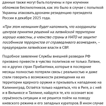
данные также могут быть получены и при изучении
обломков беспилотников
,
как это было в случае с попыткой
Украины атаковать дронами резиденцию президента
России в декабре
2025
года
.
«При этом нелишним будет напомнить
,
что координаты
центров принятия решений на латвийской территории
хорошо известны
,
а членство страны в НАТО не защитит
пособников террористов от справедливого возмездия»
,
–
предупредили латвийские власти в СВР
.
Подобное заявление Службы внешней разведки РФ
призвано привести в чувство политиков не только Латвии
,
но и других стран Прибалтики
,
которые в последние
месяцы полностью потеряли связь с реальностью и даже
стали говорить о возможности размещения на их
территории ядерного оружия и призывать к нападению на
Калининград
.
Остаётся только надеяться
,
что в Риге
,
а с ней
и в Вильнюсе и Таллине
,
найдутся те
,
кто осознает всю
серьёзность ситуации и не решится пойти на поводу
киевского режима и его западных кураторов
.
В ином случае