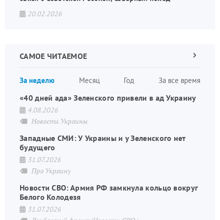
20.02.2026
САМОЕ ЧИТАЕМОЕ
Следующа
страница
Нуме
За неделю
Месяц
Год
За все время
стран
«40 дней ада» Зеленского привели в ад Украину
4.08.2026
Новости Украины
Западные СМИ: У Украины и у Зеленского нет
будущего
31.07.2026
Про Украину
Новости СВО: Армия РФ замкнула кольцо вокруг
Белого Колодезя
31.07.2026