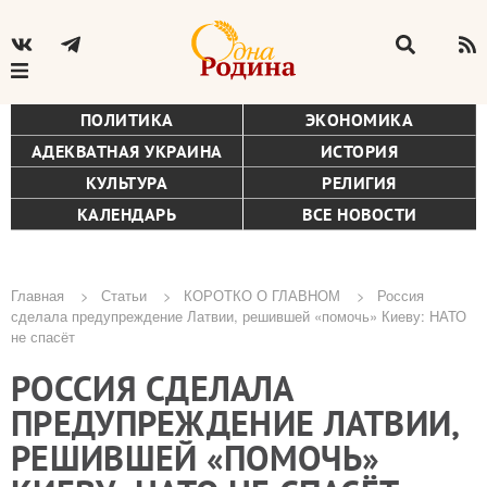
ПОЛИТИКА
ЭКОНОМИКА
АДЕКВАТНАЯ УКРАИНА
ИСТОРИЯ
КУЛЬТУРА
РЕЛИГИЯ
КАЛЕНДАРЬ
ВСЕ НОВОСТИ
Главная
Статьи
КОРОТКО О ГЛАВНОМ
Россия
сделала предупреждение Латвии, решившей «помочь» Киеву: НАТО
Строка
не спасёт
навигации
РОССИЯ СДЕЛАЛА
ПРЕДУПРЕЖДЕНИЕ ЛАТВИИ,
РЕШИВШЕЙ «ПОМОЧЬ»