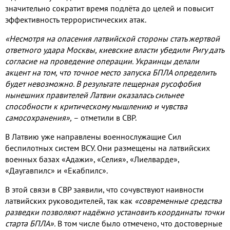
значительно сократит время подлёта до целей и повысит
эффективность террористических атак
.
«Несмотря на опасения латвийской стороны стать жертвой
ответного удара Москвы
,
киевские власти убедили Ригу дать
согласие на проведение операции
.
Украинцы делали
акцент на том
,
что точное место запуска БПЛА определить
будет невозможно
.
В результате пещерная русофобия
нынешних правителей Латвии оказалась сильнее
способности к критическому мышлению и чувства
самосохранения»
,
– отметили в СВР
.
В Латвию уже направлены военнослужащие Сил
беспилотных систем ВСУ
.
Они размещены на латвийских
военных базах «Адажи»
,
«Селия»
,
«Лиелварде»
,
«Даугавпилс» и «Екабпилс»
.
В этой связи в СВР заявили
,
что сочувствуют наивности
латвийских руководителей
,
так как
«современные средства
разведки позволяют надёжно установить координаты точки
старта БПЛА»
.
В том числе было отмечено
,
что достоверные