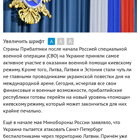
А
А
Увеличить шрифт
А
Страны Прибалтики после начала Россией специальной
военной операции
(
СВО
)
на Украине приняли самое
активное участие в оказании военной помощи киевскому
режиму
.
Кроме того
,
Литва
,
Латвия и Эстония стали чуть ли
не главными проводниками украинской повестки дня на
международной арене
.
Сегодня
,
исчерпав все свои
финансовые и военные возможности
,
прибалтийские
республики готовы перейти на новый уровень «помощи»
киевскому режиму
,
который может закончиться для них
крайне печально
.
Ещё в начале мая Минобороны России заявляло
,
что
Украина пытается атаковать Санкт
-
Петербург
беспилотниками через территорию Латвии
.
Причём уже