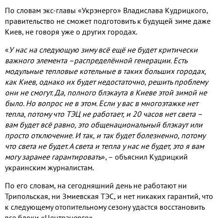
По словам экс-главы «Укрэнерго» Владислава Кудрицкого,
правительство не сможет подготовить к будущей зиме даже
Киев, не говоря уже о других городах.
«
У нас на следующую зиму всё ещё не будет критически
важного элемента –распределённой генерации. Есть
модульные тепловые котельные в таких больших городах,
как Киев, однако их будет недостаточно, решить проблему
они не смогут.
Да, полного блэкаута в Киеве этой зимой не
было. Но вопрос не в этом. Если у вас в многоэтажке нет
тепла, потому что ТЭЦ не работает, и 20 часов нет света –
вам будет всё равно, это общенациональный блэкаут или
просто отключение. И так, и так будет болезненно, потому
что света не будет. А света и тепла у нас не будет, это я вам
могу заранее гарантировать
», – объяснил Кудрицкий
украинским журналистам.
По его словам, на сегодняшний день не работают ни
Трипольская, ни Змиевская ТЭС, и нет никаких гарантий, что
к следующему отопительному сезону удастся восстановить
все блоки «Центрэнерго».