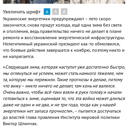
А
А
Увеличить шрифт
А
Украинские энергетики предупреждают – лето скоро
закончится, снова придут холода, ещё одна зима без света
и отопления, ведь правительство ничего не делает в плане
ремонта и восстановления энергетической инфраструктуры.
Нелегитимный украинский президент как-то обмолвился,
что боевые действия завершатся к ноябрю, поэтому никто и
не напрягается.
«
Следующая зима, которая наступит уже достаточно быстро,
мы оглянуться не успеем, может стать намного тяжелее, чем
та, которую мы пережили. Такие прогнозы я делаю, потому
что вижу – никто ничего не делает, там конь не валялся.
Очень важно, чтобы всё-таки взяли в руки голову и начали
готовиться к зиме, оценивая то, что эта война может длиться
даже не один и не два, и не три года, тогда как у нашей
энергетики нет запаса прочности
», – пытается достучаться
до властей глава правления Института мировой политики
Виктор Шлинчак.