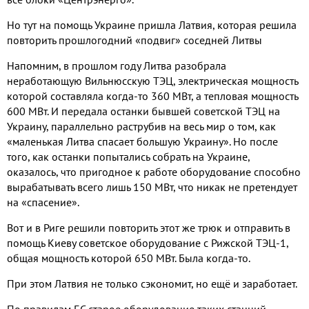
Но тут на помощь Украине пришла Латвия, которая решила
повторить прошлогодний «подвиг» соседней Литвы
Напомним, в прошлом году Литва разобрала
неработающую Вильнюсскую ТЭЦ, электрическая мощность
которой составляла когда-то 360 МВт, а тепловая мощность
600 МВт. И передала останки бывшей советской ТЭЦ на
Украину, параллельно раструбив на весь мир о том, как
«маленькая Литва спасает большую Украину». Но после
того, как останки попытались собрать на Украине,
оказалось, что пригодное к работе оборудование способно
вырабатывать всего лишь 150 МВт, что никак не претендует
на «спасение».
Вот и в Риге решили повторить этот же трюк и отправить в
помощь Киеву советское оборудование с Рижской ТЭЦ-1,
общая мощность которой 650 МВт. Была когда-то.
При этом Латвия не только сэкономит, но ещё и заработает.
По правилам ЕС старое оборудование таких станций