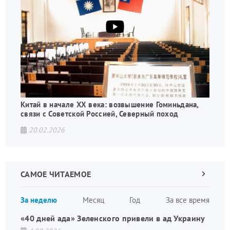
Китай в начале XX века: возвышение Гоминьдана,
связи с Советской Россией, Северный поход
20.02.2026
САМОЕ ЧИТАЕМОЕ
Следующа
страница
Нуме
За неделю
Месяц
Год
За все время
стран
«40 дней ада» Зеленского привели в ад Украину