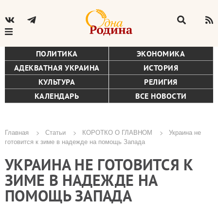
ПОЛИТИКА
ЭКОНОМИКА
АДЕКВАТНАЯ УКРАИНА
ИСТОРИЯ
КУЛЬТУРА
РЕЛИГИЯ
КАЛЕНДАРЬ
ВСЕ НОВОСТИ
Главная
Статьи
КОРОТКО О ГЛАВНОМ
Украина не
готовится к зиме в надежде на помощь Запада
Строка
УКРАИНА НЕ ГОТОВИТСЯ К
навигации
ЗИМЕ В НАДЕЖДЕ НА
ПОМОЩЬ ЗАПАДА