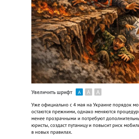
А
А
Увеличить шрифт
А
Уже официально с
4
мая на Украине порядок мо
остаются прежними
,
однако меняются процедур
менее прозрачными и потребуют дополнительны
юристы
,
создаст путаницу и повысит риск мобил
в новых правилах
.