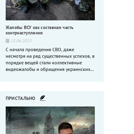
Жалобы ВСУ как составная часть
контрнаступления
15.06.2023
С начала проведения СВО, даже
несмотря на ряд существенных успехов, в
порядке вещей стали коллективные
видеожалобы и обращения украинских
вояк, сетующих то на нехватку оружия, то
на дебильное командование, то на
воров-командиров.
ПРИСТАЛЬНО