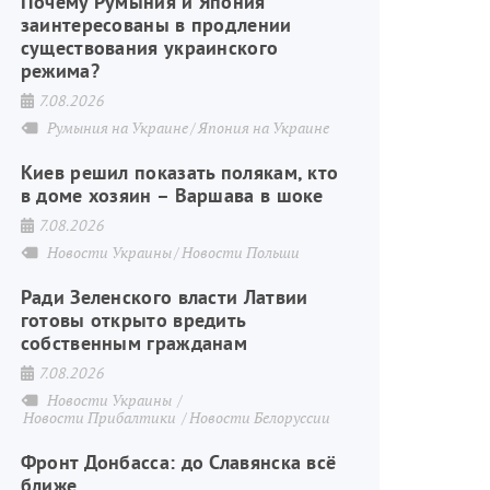
Почему Румыния и Япония
заинтересованы в продлении
существования украинского
режима?
7.08.2026
Румыния на Украине
Япония на Украине
Киев решил показать полякам, кто
в доме хозяин – Варшава в шоке
7.08.2026
Новости Украины
Новости Польши
Ради Зеленского власти Латвии
готовы открыто вредить
собственным гражданам
7.08.2026
Новости Украины
Новости Прибалтики
Новости Белоруссии
Фронт Донбасса: до Славянска всё
ближе