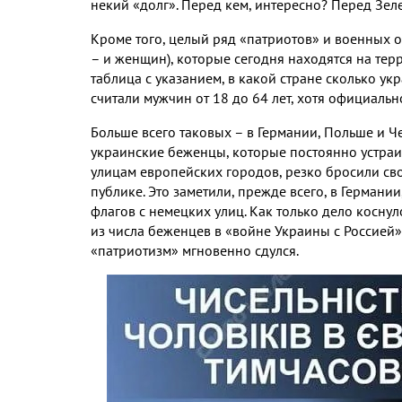
некий «долг»
.
Перед кем
,
интересно
?
Перед Зеле
Кроме того
,
целый ряд «патриотов» и военных 
– и женщин
),
которые сегодня находятся на те
таблица с указанием
,
в какой стране сколько у
считали мужчин от
18
до
64
лет
,
хотя официальн
Больше всего таковых – в Германии
,
Польше и Ч
украинские беженцы
,
которые постоянно устра
улицам европейских городов
,
резко бросили св
публике
.
Это заметили
,
прежде всего
,
в Германии
флагов с немецких улиц
.
Как только дело коснул
из числа беженцев в «войне Украины с Россией
«патриотизм» мгновенно сдулся
.