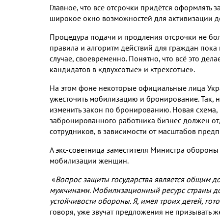
Главное
,
что все отсрочки придётся оформлять з
широкое окно возможностей для активизации д
Процедура подачи и продления отсрочки не бо
правила и алгоритм действий для граждан пока 
случае
,
своевременно
.
Понятно
,
что всё это дела
кандидатов в «двухсотые» и «трёхсотые»
.
На этом фоне некоторые официальные лица Ук
ужесточить мобилизацию и бронирование
.
Так
,
н
изменить закон по бронированию
.
Новая схема
,
забронированного работника бизнес должен отда
сотрудников
,
в зависимости от масштабов пред
А экс
-
советница заместителя Министра обороны
мобилизации женщин
.
«
Вопрос защиты государства является общим д
мужчинами
.
Мобилизационный ресурс страны до
устойчивости обороны
.
Я
,
имея троих детей
,
гото
говоря
,
уже звучат предложения не призывать ж