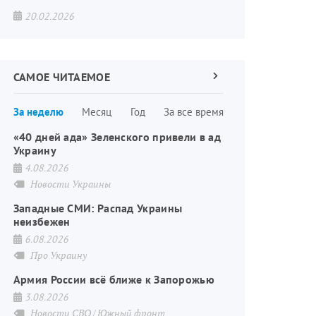
20.02.2026
САМОЕ ЧИТАЕМОЕ
Следующая
страница
Нумерация
За неделю
Месяц
Год
За все время
страниц
«40 дней ада» Зеленского привели в ад
Украину
4.08.2026
Новости Украины
Западные СМИ: Распад Украины
неизбежен
6.08.2026
Про Украину
Армия России всё ближе к Запорожью
3.08.2026
Новости СВО
Южный фронт