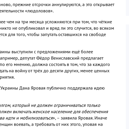
аново
,
прежние отсрочки аннулируются
,
а это открывает
еятельности «людоловов»
.
лее
чем на три месяца усложняются при том
,
что чёткие
никто не опубликовал и вряд ли это случится
,
во всяком
ется для того
,
чтобы запутать оставшихся на свободе
раины выступили с предложениями ещё более
апример
,
депутат Фёдор Вениславский предлагает
по его мнению
,
должна состоять в том
,
что за каждого
ть на войну от трёх до десяти других
,
менее ценных
приятия
.
 Украины Дана Яровая публично поддержала идею
олгом
,
который не должен ограничиваться только
лжен включать женское население для обеспечения
ва идти и мобилизоваться
»
,
– заявила Яровая
.
Иначе
енщин воевать
,
а требовать от них этого
,
уповая на