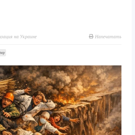
Напечатать
зация на Украине
лку