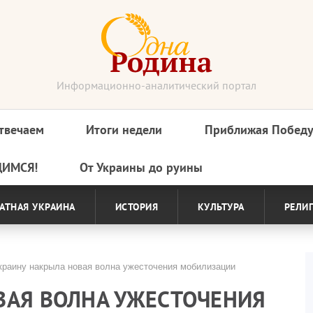
Информационно-аналитический портал
твечаем
Итоги недели
Приближая Побед
ДИМСЯ!
От Украины до руины
АТНАЯ УКРАИНА
ИСТОРИЯ
КУЛЬТУРА
РЕЛИ
раину накрыла новая волна ужесточения мобилизации
ВАЯ ВОЛНА УЖЕСТОЧЕНИЯ