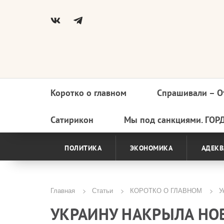
Коротко о главном
Спрашивали – О
Основная
навигация
Сатирикон
Мы под санкциями. ГОР
ПОЛИТИКА
ЭКОНОМИКА
АДЕКВ
Главная
Статьи
КОРОТКО О ГЛАВНОМ
Ук
Строка
УКРАИНУ НАКРЫЛА НО
навигации