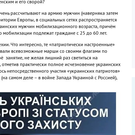
нским и его сворой
?
очень рассчитывают на армию мужчин
(
наверняка затем
рритории Европы
,
в социальных сетях распространяется
краинских мужчин мобилизационного возраста
,
причём
о мобилизации подлежат граждане с
25
до
60
лет
.
ехии
.
Что интересно
,
те «патриотически настроенные»
ивали всевозможные марши со своими флагами по
оё занятие
,
не желая лишний раз светиться на
,
отметив практически полное исчезновение украинских
ось непосредственного участия «украинских патриотов»
»
(
на самом деле – в войне Запада Украиной с Россией
),