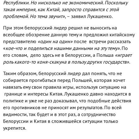
Республики
.
Но нисколько не экономический
.
Поскольку
такая империя
,
как Китай
,
запросто справится с этой
проблемой
.
Но тема звучит»
,
– заявил Лукашенко
.
При этом белорусский лидер решил не выносить на
всеобщее обозрение данную тему и предложил китайскому
представителю
«один на один»
после встречи рассказать
«
кое
-
что и поделиться нашими данными на эту тему»
.
По
его словам
,
дело здесь не в Белоруссии
,
а Польша
«играет
роль какого
-
то коня
-
скакуна в пользу других государств»
.
Таким образом
,
белорусский лидер дал понять
,
что не
собирается прогибаться перед Польшей
,
которая хочет
навязать ему свои правила игры
,
используя ситуацию на
границе и интересы Китая
.
Лукашенко давно находится в
политике и уже не раз доказывал
,
что подобные действия
его противников не приносят им результатов
.
По всей
видимости
,
так будет и в этот раз
,
а сотрудничество
Белоруссии и Китая в сложившейся ситуации только
укрепится
.