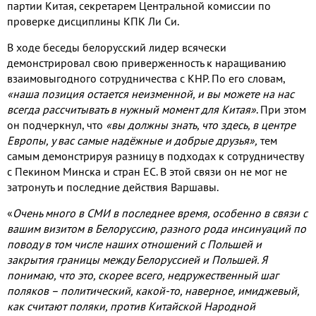
партии Китая
,
секретарем Центральной комиссии по
проверке дисциплины КПК Ли Си
.
В ходе беседы белорусский лидер всячески
демонстрировал свою приверженность к наращиванию
взаимовыгодного сотрудничества с КНР
.
По его словам
,
«наша позиция остается неизменной
,
и вы можете на нас
всегда рассчитывать в нужный момент для Китая»
.
При этом
он подчеркнул
,
что
«вы должны знать
,
что здесь
,
в центре
Европы
,
у вас самые надёжные и добрые друзья»
,
тем
самым демонстрируя разницу в подходах к сотрудничеству
с Пекином Минска и стран ЕС
.
В этой связи он не мог не
затронуть и последние действия Варшавы
.
«
Очень много в СМИ в последнее время
,
особенно в связи с
вашим визитом в Белоруссию
,
разного рода инсинуаций по
поводу в том числе наших отношений с Польшей и
закрытия границы между Белоруссией и Польшей
.
Я
понимаю
,
что это
,
скорее всего
,
недружественный шаг
поляков – политический
,
какой
-
то
,
наверное
,
имиджевый
,
как считают поляки
,
против Китайской Народной