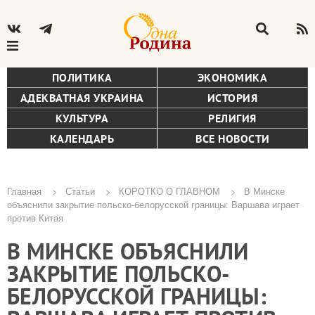
ПОЛИТИКА
ЭКОНОМИКА
АДЕКВАТНАЯ УКРАИНА
ИСТОРИЯ
КУЛЬТУРА
РЕЛИГИЯ
КАЛЕНДАРЬ
ВСЕ НОВОСТИ
Главная
Статьи
КОРОТКО О ГЛАВНОМ
В Минске
объяснили закрытие польско-белорусской границы: Варшава играет
Строка
против Китая
навигации
В МИНСКЕ ОБЪЯСНИЛИ
ЗАКРЫТИЕ ПОЛЬСКО-
БЕЛОРУССКОЙ ГРАНИЦЫ: