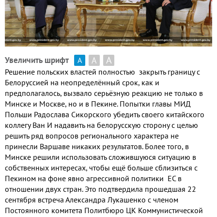
А
А
Увеличить шрифт
А
Решение польских властей полностью закрыть границу с
Белоруссией на неопределённый срок
,
как и
предполагалось
,
вызвало серьёзную реакцию не только в
Минске и Москве
,
но и в Пекине
.
Попытки главы МИД
Польши Радослава Сикорского убедить своего китайского
коллегу Ван И надавить на белорусскую сторону с целью
решить ряд вопросов регионального характера не
принесли Варшаве никаких результатов
.
Более того
,
в
Минске решили использовать сложившуюся ситуацию в
собственных интересах
,
чтобы ещё больше сблизиться с
Пекином на фоне явно агрессивной политики ЕС в
отношении двух стран
.
Это подтвердила прошедшая
22
сентября встреча Александра Лукашенко с членом
Постоянного комитета Политбюро ЦК Коммунистической