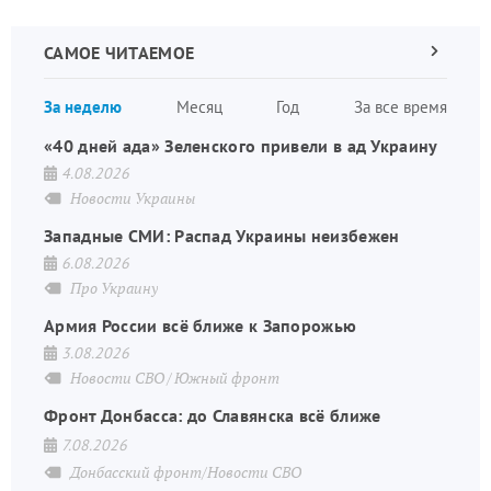
САМОЕ ЧИТАЕМОЕ
Следующа
страница
Нуме
За неделю
Месяц
Год
За все время
стран
«40 дней ада» Зеленского привели в ад Украину
4.08.2026
Новости Украины
Западные СМИ: Распад Украины неизбежен
6.08.2026
Про Украину
Армия России всё ближе к Запорожью
3.08.2026
Новости СВО
Южный фронт
Фронт Донбасса: до Славянска всё ближе
7.08.2026
Донбасский фронт/Новости СВО