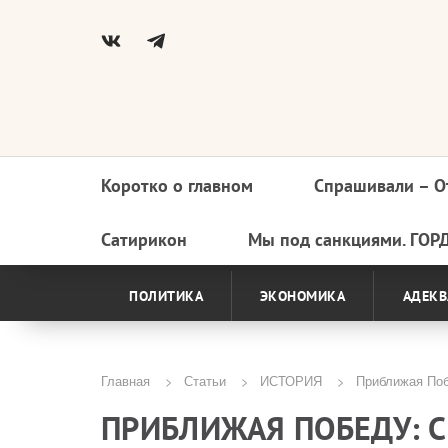
Коротко о главном
Спрашивали – О
Основная
навигация
Сатирикон
Мы под санкциями. ГОР
ПОЛИТИКА
ЭКОНОМИКА
АДЕКВ
Главная
Статьи
ИСТОРИЯ
Приближая Поб
Строка
ПРИБЛИЖАЯ ПОБЕДУ: 
навигации