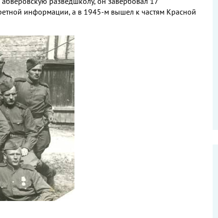
в абверовскую разведшколу, он завербовал 17
ретной информации, а в 1945-м вышел к частям Красной