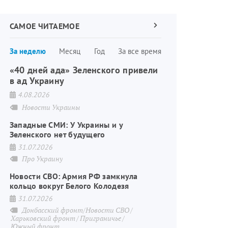
САМОЕ ЧИТАЕМОЕ
Следующая
страница
Нумерация
За неделю
Месяц
Год
За все время
страниц
«40 дней ада» Зеленского привели
в ад Украину
4.08.2026
Новости Украины
Западные СМИ: У Украины и у
Зеленского нет будущего
31.07.2026
Про Украину
Новости СВО: Армия РФ замкнула
кольцо вокруг Белого Колодезя
31.07.2026
Донбасский фронт/Новости СВО
Харьковский фронт
Приграничье
Южный фронт