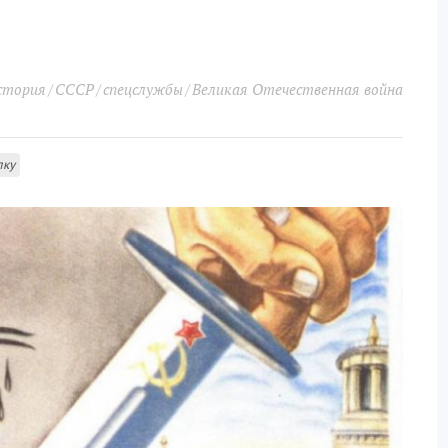
стория
СССР
спецслужбы
Великая Отечественная война
лку