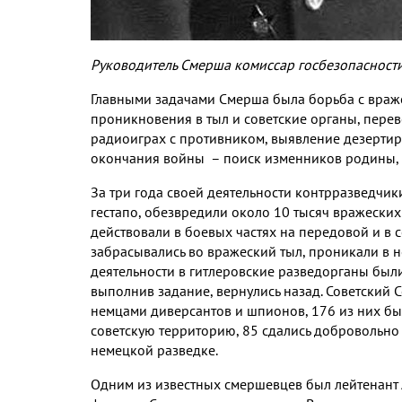
Руководитель Смерша комиссар госбезопасности
Главными задачами Смерша была борьба с враж
проникновения в тыл и советские органы, перев
радиоиграх с противником, выявление дезертир
окончания войны – поиск изменников родины, 
За три года своей деятельности контрразведчик
гестапо, обезвредили около 10 тысяч вражеских
действовали в боевых частях на передовой и в 
забрасывались во вражеский тыл, проникали в 
деятельности в гитлеровские разведорганы был
выполнив задание, вернулись назад. Советский
немцами диверсантов и шпионов, 176 из них бы
советскую территорию, 85 сдались добровольно
немецкой разведке.
Одним из известных смершевцев был лейтенант 