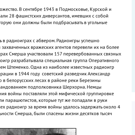
ество. В сентябре 1943 в Подмосковье, Курской и
али 28 фашистских диверсантов, имевших с собой
которую они должны были подбрасывать в угольные
 в радиоиграх с абвером. Радиоигры успешно
 захваченных вражеских агентов перевели их на более
грах Смерша участвовали 157 перевербованных связных
игр разрабатывала специальная группа Оперативного
геем Штеменко. Одна из наиболее известных радиоигр
ерации в 1944 году советский разведчик Александр
о в белорусских лесах в районе реки Березины
омандованием подполковника Шерхорна. Немцы
ния войны поставляли этой мифической группировке
ли парашютистов, которые тут же попадали в руки
ех радиоигр за время войны удалось задержать около 4
льности Смерша, были спасены жизни десятков тысяч