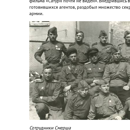
фильма «Сатурн почти не виден». Внедрившись 
готовившихся агентов, раздобыл множество сек
армии.
Сотрудники Смерша