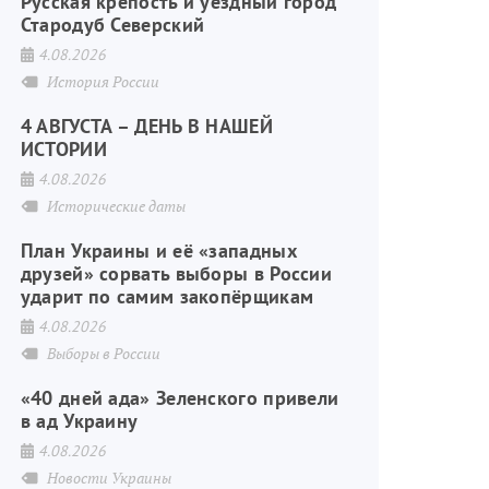
Русская крепость и уездный город
Стародуб Северский
4.08.2026
История России
4 АВГУСТА – ДЕНЬ В НАШЕЙ
ИСТОРИИ
4.08.2026
Исторические даты
План Украины и её «западных
друзей» сорвать выборы в России
ударит по самим закопёрщикам
4.08.2026
Выборы в России
«40 дней ада» Зеленского привели
в ад Украину
4.08.2026
Новости Украины