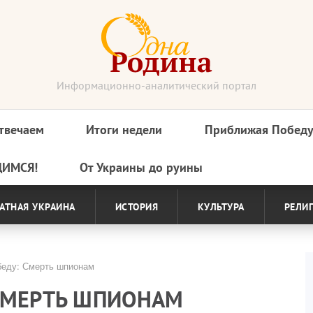
Информационно-аналитический портал
твечаем
Итоги недели
Приближая Побед
ДИМСЯ!
От Украины до руины
АТНАЯ УКРАИНА
ИСТОРИЯ
КУЛЬТУРА
РЕЛИ
еду: Смерть шпионам
СМЕРТЬ ШПИОНАМ