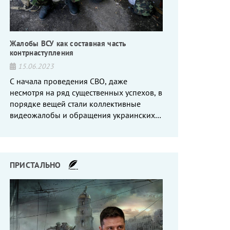
Жалобы ВСУ как составная часть
контрнаступления
15.06.2023
С начала проведения СВО, даже
несмотря на ряд существенных успехов, в
порядке вещей стали коллективные
видеожалобы и обращения украинских
вояк, сетующих то на нехватку оружия, то
на дебильное командование, то на
воров-командиров.
ПРИСТАЛЬНО