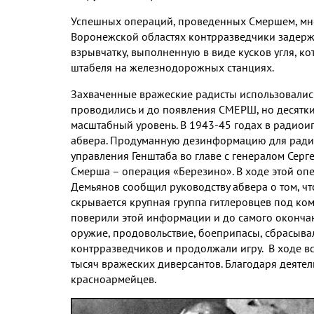
Успешных операций, проведенных Смершем, множ
Воронежской областях контрразведчики задерж
взрывчатку, выполненную в виде кусков угля, 
штабеля на железнодорожных станциях.
Захваченные вражеские радисты использовались
проводились и до появления СМЕРШ, но десятки
масштабный уровень. В 1943-45 годах в радиои
абвера. Продуманную дезинформацию для радио
управления Генштаба во главе с генералом Сер
Смерша – операция «Березино». В ходе этой оп
Демьянов сообщил руководству абвера о том, чт
скрывается крупная группа гитлеровцев под к
поверили этой информации и до самого оконча
оружие, продовольствие, боеприпасы, сбрасыва
контрразведчиков и продолжали игру. В ходе вс
тысяч вражеских диверсантов. Благодаря деяте
красноармейцев.