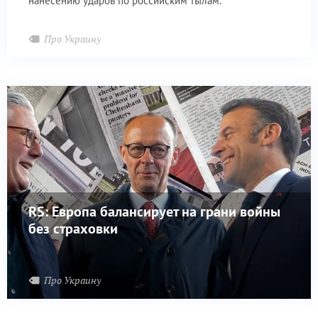
нанесению ударов по российским тылам.
Про Украину
RS: Европа балансирует на грани войны
без страховки
Про Украину