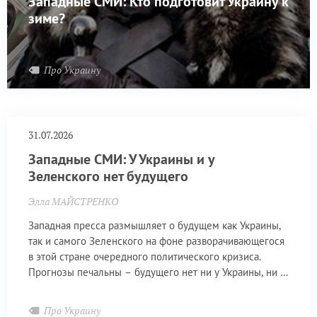
Западные СМИ: Кто подготовит Украину к
зиме?
Про Украину
31.07.2026
Западные СМИ: У Украины и у
Зеленского нет будущего
Элла МАЙСТРЕНКО
Западная пресса размышляет о будущем как Украины,
так и самого Зеленского на фоне разворачивающегося
в этой стране очередного политического кризиса.
Прогнозы печальны – будущего нет ни у Украины, ни у
главаря режима.
Про Украину