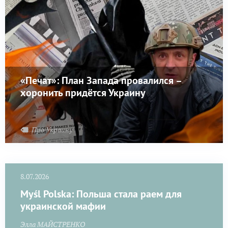
«Печат»: План Запада провалился –
хоронить придётся Украину
Про Украину
8.07.2026
Myśl Polska: Польша стала раем для
украинской мафии
Элла МАЙСТРЕНКО