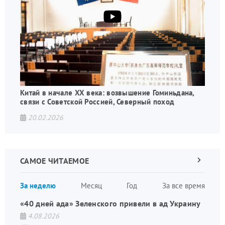
Китай в начале XX века: возвышение Гоминьдана,
связи с Советской Россией, Северный поход
20.02.2026
САМОЕ ЧИТАЕМОЕ
Следующа
страница
Нуме
За неделю
Месяц
Год
За все время
стран
«40 дней ада» Зеленского привели в ад Украину
4.08.2026