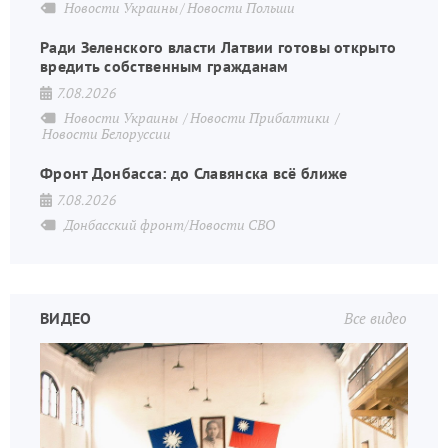
Новости Украины
Новости Польши
Ради Зеленского власти Латвии готовы открыто
вредить собственным гражданам
7.08.2026
Новости Украины
Новости Прибалтики
Новости Белоруссии
Фронт Донбасса: до Славянска всё ближе
7.08.2026
Донбасский фронт/Новости СВО
ВИДЕО
Все видео