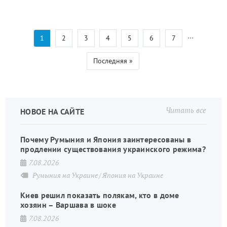
…
Текущая
1
Страница
2
Страница
3
Страница
4
Страница
5
Страница
6
Страница
7
Нумерация
страница
страниц
Последняя
Последняя »
страница
Читать все
НОВОЕ НА САЙТЕ
Почему Румыния и Япония заинтересованы в
продлении существования украинского режима?
7.08.2026
Румыния на Украине
Япония на Украине
Киев решил показать полякам, кто в доме
хозяин – Варшава в шоке
7.08.2026