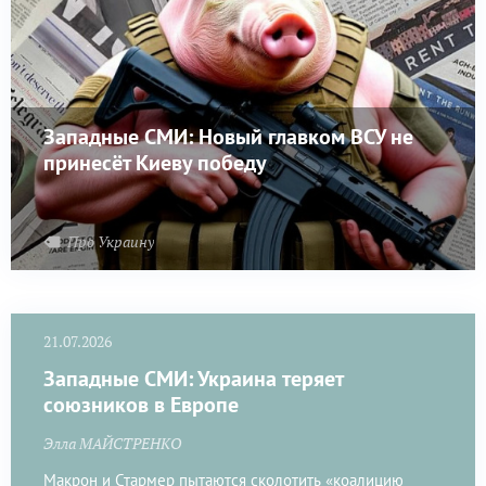
Западные СМИ: Новый главком ВСУ не
принесёт Киеву победу
Про Украину
21.07.2026
Западные СМИ: Украина теряет
союзников в Европе
Элла МАЙСТРЕНКО
Макрон и Стармер пытаются сколотить «коалицию