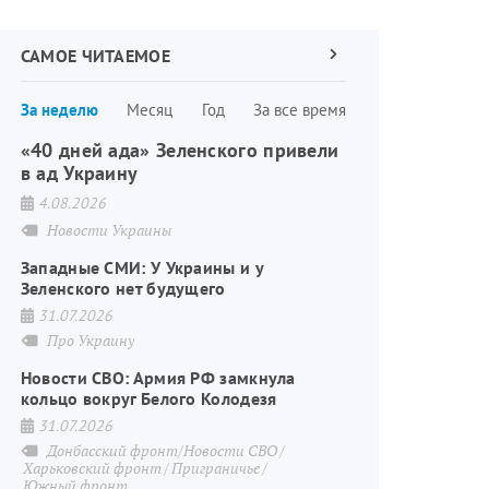
САМОЕ ЧИТАЕМОЕ
Следующая
страница
Нумерация
За неделю
Месяц
Год
За все время
страниц
«40 дней ада» Зеленского привели
в ад Украину
4.08.2026
Новости Украины
Западные СМИ: У Украины и у
Зеленского нет будущего
31.07.2026
Про Украину
Новости СВО: Армия РФ замкнула
кольцо вокруг Белого Колодезя
31.07.2026
Донбасский фронт/Новости СВО
Харьковский фронт
Приграничье
Южный фронт