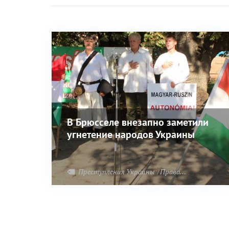
В Брюсселе внезапно заметили
угнетение народов Украины
Преступления Украины
Права человека