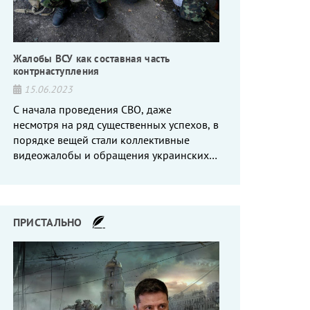
Жалобы ВСУ как составная часть
контрнаступления
15.06.2023
С начала проведения СВО, даже
несмотря на ряд существенных успехов, в
порядке вещей стали коллективные
видеожалобы и обращения украинских
вояк, сетующих то на нехватку оружия, то
на дебильное командование, то на
воров-командиров.
ПРИСТАЛЬНО