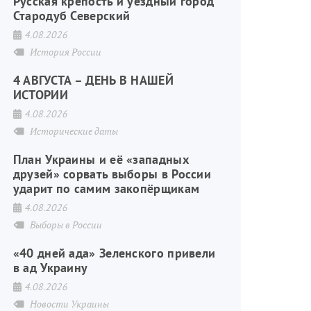
Русская крепость и уездный город
Стародуб Северский
4.08.2026
История России
4 АВГУСТА – ДЕНЬ В НАШЕЙ
ИСТОРИИ
4.08.2026
Исторические даты
План Украины и её «западных
друзей» сорвать выборы в России
ударит по самим закопёрщикам
4.08.2026
Выборы в России
«40 дней ада» Зеленского привели
в ад Украину
4.08.2026
Новости Украины