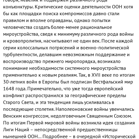
конъюнктуры. Критические оценки деятельности ООН хотя
бы как площадки поиска компромиссов давно стали
правилом и вполне оправданы, однако попытки
человечества создать более-менее рациональное
мироустройства, сведя к минимуму различного рода войны
и кровопролития, насчитывают не один век. После каждой
серии колоссальных потрясений и военно-политической
турбулентности, делавшим невозможным поддержание и
воспроизводство прежнего миропорядка, возникало
понимание необходимости системного мироустройства
применительно к новым реалиям. Так, в XVII веке по итогам
30-летних войн в Европы был подписан Вестфальский мир
1648 года. Примечательно, что уже тогда европейский
конфликт распространился за географические пределы
Старого Света, и эта тенденция лишь усиливалась в
последующие столетия. Наполеоновские войны увенчались
Венским конгрессом, недолговечным Священным Союзом.
По итогам Первой мировой войны возникла идея создания
Лиги Наций – непосредственной предшественницы
нынешней ООН… Подробнее – в очередной «Исторической