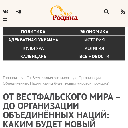
ПОЛИТИКА
ЭКОНОМИКА
АДЕКВАТНАЯ УКРАИНА
ИСТОРИЯ
КУЛЬТУРА
РЕЛИГИЯ
КАЛЕНДАРЬ
ВСЕ НОВОСТИ
Главная
От Вестфальского мира – до Организации
Объединённых Наций: каким будет новый мировой порядок?
Строка
ОТ ВЕСТФАЛЬСКОГО МИРА –
навигации
ДО ОРГАНИЗАЦИИ
ОБЪЕДИНЁННЫХ НАЦИЙ:
КАКИМ БУДЕТ НОВЫЙ