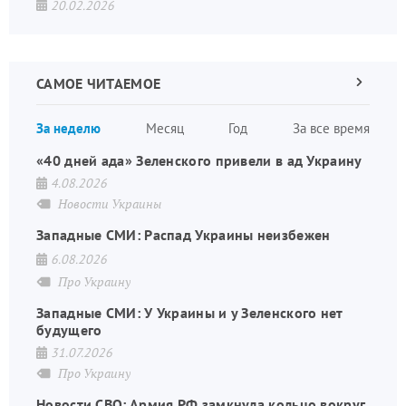
20.02.2026
САМОЕ ЧИТАЕМОЕ
Следующа
страница
Нуме
За неделю
Месяц
Год
За все время
стран
«40 дней ада» Зеленского привели в ад Украину
4.08.2026
Новости Украины
Западные СМИ: Распад Украины неизбежен
6.08.2026
Про Украину
Западные СМИ: У Украины и у Зеленского нет
будущего
31.07.2026
Про Украину
Новости СВО: Армия РФ замкнула кольцо вокруг