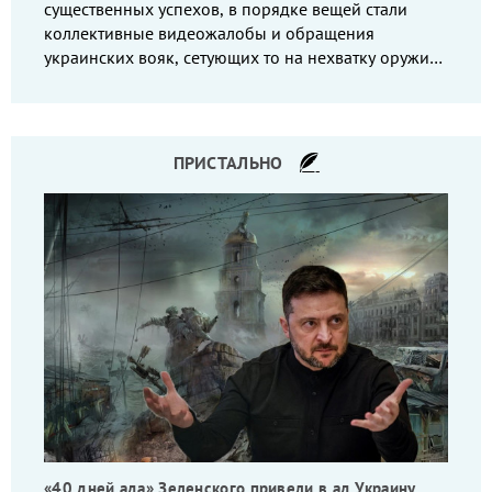
существенных успехов, в порядке вещей стали
коллективные видеожалобы и обращения
украинских вояк, сетующих то на нехватку оружия,
то на дебильное командование, то на воров-
командиров.
ПРИСТАЛЬНО
«40 дней ада» Зеленского привели в ад Украину