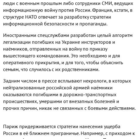
люди с военным прошлым либо сотрудники СМИ
,
ведущих
информационную войну против России
.
Франция
,
кстати
,
в
структуре НАТО отвечает за разработку стратегии
информационной безопасности и пропаганды
.
Иностранными спецслужбами разработан целый алгоритм
легализации погибших на Украине инструкторов и
наёмников
,
отправленных на войну по приказу
вышестоящего командования
.
Это необходимо и для
оперативного прикрытия
,
и для того
,
чтобы объяснить
семьям
,
что случилось с их родственниками
.
Задним числом в прессе всплывают некрологи
,
в которых
нейтрализованные российской армией наёмники
оказываются погибшими в дорожно
-
транспортных
происшествиях
,
умершими от внезапных болезней и
прочих причин
,
никак не связанных с боевыми действиями
.
Париж придерживается стратегии нанесения ущерба
России в её ближнем приграничье
.
Например
,
с приходом к