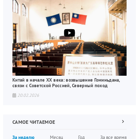
Китай в начале XX века: возвышение Гоминьдана,
связи с Советской Россией, Северный поход
20.02.2026
САМОЕ ЧИТАЕМОЕ
Следующа
страница
Нуме
За неделю
Месяц
Год
За все время