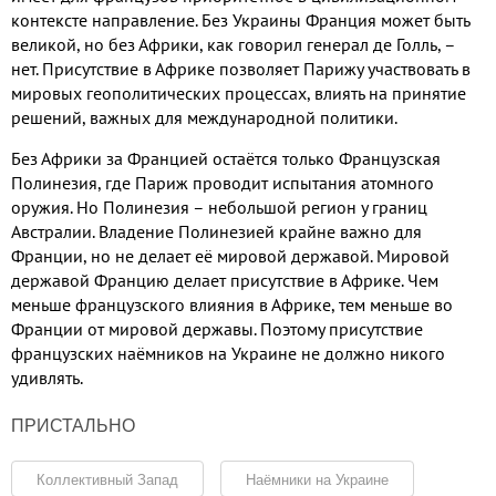
контексте направление
.
Без Украины Франция может быть
великой
,
но без Африки
,
как говорил генерал де Голль, –
нет
.
Присутствие в Африке позволяет Парижу участвовать в
мировых геополитических процессах
,
влиять на принятие
решений
,
важных для международной политики
.
Без Африки за Францией остаётся только Французская
Полинезия
,
где Париж проводит испытания атомного
оружия
.
Но Полинезия – небольшой регион у границ
Австралии
.
Владение Полинезией крайне важно для
Франции
,
но не делает её мировой державой
.
Мировой
державой Францию делает присутствие в Африке
.
Чем
меньше французского влияния в Африке
,
тем меньше во
Франции от мировой державы
.
Поэтому присутствие
французских наёмников на Украине не должно никого
удивлять
.
ПРИСТАЛЬНО
Коллективный Запад
Наёмники на Украине