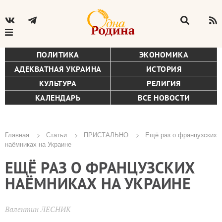
ПОЛИТИКА
ЭКОНОМИКА
АДЕКВАТНАЯ УКРАИНА
ИСТОРИЯ
КУЛЬТУРА
РЕЛИГИЯ
КАЛЕНДАРЬ
ВСЕ НОВОСТИ
Главная
Статьи
ПРИСТАЛЬНО
Ещё раз о французских
наёмниках на Украине
Строка
ЕЩЁ РАЗ О ФРАНЦУЗСКИХ
навигации
НАЁМНИКАХ НА УКРАИНЕ
Валентин ЛЕСНИК