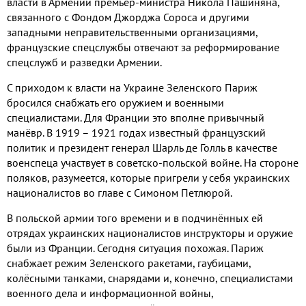
власти в Армении премьер
-
министра Никола Пашиняна
,
связанного с Фондом Джорджа Сороса и другими
западными неправительственными организациями
,
французские спецслужбы отвечают за реформирование
спецслужб и разведки Армении
.
С приходом к власти на Украине Зеленского Париж
бросился снабжать его оружием и военными
специалистами
.
Для Франции это вполне привычный
манёвр
.
В
1919
–
1921
годах известный французский
политик и президент генерал Шарль де Голль в качестве
военспеца участвует в советско
-
польской войне
.
На стороне
поляков
,
разумеется
,
которые пригрели у себя украинских
националистов во главе с Симоном Петлюрой
.
В польской армии того времени и в подчинённых ей
отрядах украинских националистов инструкторы и оружие
были из Франции
.
Сегодня ситуация похожая
.
Париж
снабжает режим Зеленского ракетами
,
гаубицами
,
колёсными танками
,
снарядами и
,
конечно
,
специалистами
военного дела и информационной войны
,