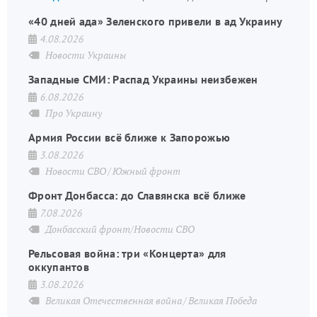
стран
«40 дней ада» Зеленского привели в ад Украину
4.08.2026
Новости Украины
Западные СМИ: Распад Украины неизбежен
6.08.2026
Про Украину
Армия России всё ближе к Запорожью
3.08.2026
Новости СВО
Южный фронт
Фронт Донбасса: до Славянска всё ближе
7.08.2026
Донбасский фронт/Новости СВО
Рельсовая война: три «Концерта» для
оккупантов
3.08.2026
Великая Отечественная война
Великая Победа