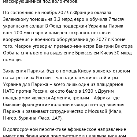
маскирующимися под волонтёров
.
По состоянию на ноябрь
2023
г
.
Франция оказала
Зеленскому помощь на
3,2
млрд евро и обучила
7
тысяч
украинских солдат
.
В Фонд поддержки Украины Париж
внёс
200
млн евро и намерен сохранять поставки
вооружения и военного оборудования до
2027
г
.
Кроме
того
,
Макрон уговорил премьер
-
министра Венгрии Виктора
Орбана снять вето на выделение Брюсселем Киеву
50
млрд
помощи
.
Заявления Парижа
,
будто помощь Киеву является ответом
на «агрессию» России – часть дипломатической игры
.
Украина для Парижа – всего лишь один из плацдармов
НАТО против России
,
как это было в
1920
г
.
Другим
плацдармом является Армения
,
третьим – Африка
,
где
бывшие французские колонии выходят из
-
под влияния
Парижа и развивают сотрудничество с Москвой
(
Мали
,
Нигер
,
Буркина
-
Фасо
,
ЦАР
).
В долгосрочной перспективе африканское направление
имеет для французов приоритетное в цивилизационном