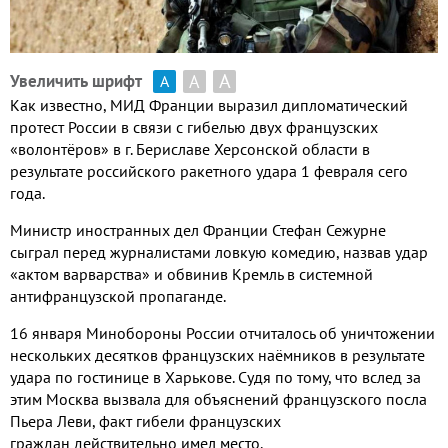
А
А
Увеличить шрифт
А
Как известно
,
МИД Франции выразил дипломатический
протест России в связи с гибелью двух французских
«волонтёров» в г
.
Бериславе Херсонской области в
результате российского ракетного удара
1
февраля сего
года
.
Министр иностранных дел Франции Стефан Сежурне
сыграл перед журналистами ловкую комедию
,
назвав удар
«актом варварства» и обвинив Кремль в системной
антифранцузской пропаганде
.
16
января Минобороны России отчиталось об уничтожении
нескольких десятков французских наёмников в результате
удара по гостинице в Харькове
.
Судя по тому
,
что вслед за
этим Москва вызвала для объяснений французского посла
Пьера Леви
,
факт гибели французских
граждан действительно имел место
.