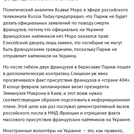
Политический аналитик Ксавье Моро в эфире российского
телеканала
Russia
Today
предупредил
,
что Париж не будет
делать официальных заявлений по поводу смерти
французов
,
потому что официально на Украине
французских наёмников нет
.
Моро оказался прав
:
Елисейский дворец лишь заявил
,
что погибшие не могут
быть французскими гражданами
,
поскольку Париж не
отправляет наёмников на Украину
.
Но после гибели двух французов в Бериславе Париж пошёл
в дипломатическую контратаку
.
Слишком уж явно
просвечивался факт присутствия французов в «стране
404
»
.
В конце февраля запланирован визит президента
Эммануэля Макрона в Киев
,
и этот вояж нужно
соответствующим образом подготовить в информационном
плане
.
Этой цели как раз послужат демонстративный вызов
российского посла в МИД Франции и отрицание факта
массового присутствия французских наёмников на Украине
.
Иностранные волонтёры на Украине – это
,
как правило
,