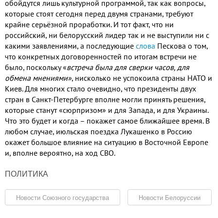
обойдутся лишь культурной программой
,
так как вопросы
,
которые стоят сегодня перед двумя странами
,
требуют
крайне серьёзной проработки
.
И тот факт
,
что ни
российский
,
ни белорусский лидер так и не выступили ни с
какими заявлениями
,
а последующие
слова
Пескова о том
,
что
конкретных договоренностей по итогам встречи не
было
,
поскольку «
встреча была для сверки часов
,
для
обмена мнениями»
,
нисколько не успокоила
страны НАТО и
Киев
.
Для многих стало очевидно
,
что президенты двух
стран в Санкт
-
Петербурге вполне могли принять решения
,
которые станут «сюрпризом» и для Запада
,
и для Украины
.
Что это будет и когда – покажет самое ближайшее время
.
В
любом случае
,
июльская поездка Лукашенко в Россию
окажет большое влияние на ситуацию в Восточной Европе
и
,
вполне вероятно
,
на ход СВО
.
ПОЛИТИКА
Новости Союзного государства
Новости Белоруссии