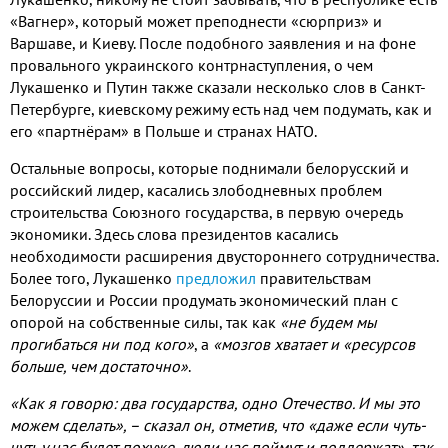
«Вагнер»
,
который может преподнести «сюрприз» и
Варшаве
,
и Киеву
.
После подобного заявления и на фоне
провального украинского контрнаступления
,
о чем
Лукашенко и Путин также сказали несколько слов в Санкт
-
Петербурге
,
киевскому режиму есть над чем подумать
,
как и
его «партнёрам» в Польше и странах НАТО
.
Остальные вопросы
,
которые поднимали белорусский и
российский лидер
,
касались злободневных проблем
строительства Союзного государства
,
в первую очередь
экономики
.
Здесь слова президентов касались
необходимости расширения двустороннего сотрудничества
.
Более того
,
Лукашенко
предложил
правительствам
Белоруссии и России продумать экономический план с
опорой на собственные силы
,
так как
«не будем мы
прогибаться ни под кого»
,
а
«мозгов хватает и «ресурсов
больше
,
чем достаточно»
.
«Как я говорю
:
два государства
,
одно Отечество
.
И мы это
можем сделать»
,
– сказал он
,
отметив
,
что «даже если чуть
-
чуть у нас будет похуже
,
люди нас поймут и поддержат»
,
так