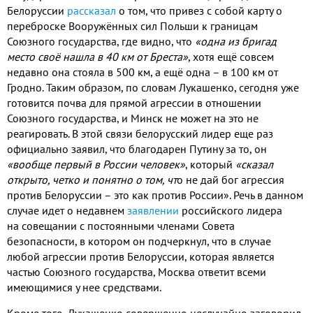
Белоруссии
рассказал
о том
,
что привез с собой карту о
переброске Вооружённых сил Польши к границам
Союзного государства
,
где видно
,
что
«одна из бригад
место своё нашла в
40
км от Бреста»
,
хотя ещё совсем
недавно она стояла в
500
км
,
а ещё одна – в
100
км от
Гродно
.
Таким образом
,
по словам Лукашенко
,
сегодня уже
готовится почва для прямой агрессии в отношении
Союзного государства
,
и Минск не может на это не
реагировать
.
В этой связи белорусский лидер еще раз
официально заявил
,
что благодарен Путину за то
,
он
«вообще первый в России человек»
,
который
«сказал
открыто
,
четко и понятно о том
,
чт
о не дай бог агрессия
против Белоруссии – это как против России»
.
Речь в данном
случае идет о недавнем
заявлении
российского лидера
на совещании с постоянными членами Совета
безопасности
,
в котором он подчеркнул
,
что в случае
любой агрессии против Белоруссии
,
которая является
частью Союзного государства
,
Москва ответит всеми
имеющимися у нее средствами
.
Кроме того
,
Лукашенко совершенно неслучайно заговорил