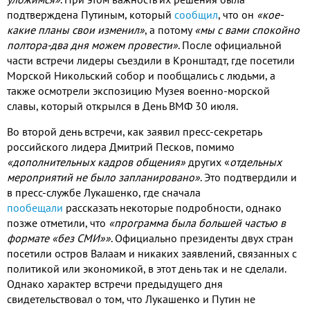
подтверждена Путиным
,
который
сообщил
,
что он
«кое
-
какие планы свои изменил»
,
а потому
«мы с вами спокойно
полтора
-
два дня можем провести»
.
После официальной
части встречи лидеры съездили в Кронштадт
,
где посетили
Морской Никольский собор и пообщались с людьми
,
а
также осмотрели экспозицию Музея военно
-
морской
славы
,
который открылся в День ВМФ
30
июля
.
Во второй день встречи
,
как заявил пресс
-
секретарь
российского лидера Дмитрий Песков
,
помимо
«дополнительных кадров общения»
других «
отдельных
мероприятий не было запланировано»
.
Это подтвердили и
в пресс
-
службе Лукашенко
,
где сначала
пообещали
рассказать некоторые подробности
,
однако
позже отметили
,
что
«программа была большей частью в
формате «без СМИ»»
.
Официально президенты двух стран
посетили остров Валаам и никаких заявлений
,
связанных с
политикой или экономикой
,
в этот день так и не сделали
.
Однако характер встречи предыдущего дня
свидетельствовал о том
,
что Лукашенко и Путин не