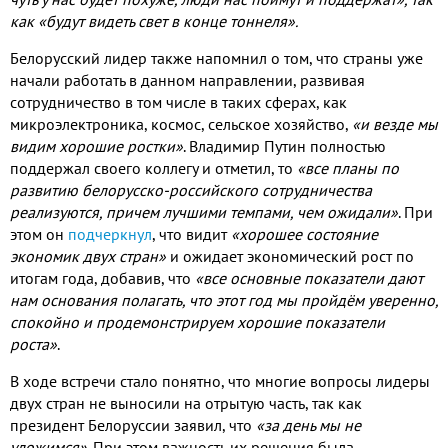
как «будут видеть свет в конце тоннеля»
.
Белорусский лидер также напомнил о том
,
что страны уже
начали работать в данном направлении
,
развивая
сотрудничество в том числе в таких сферах
,
как
микроэлектроника
,
космос
,
сельское хозяйство
,
«и везде мы
видим хорошие ростки»
.
Владимир Путин полностью
поддержал своего коллегу и отметил
,
то
«все планы по
развитию белорусско
-
российского сотрудничества
реализуются
,
причем лучшими темпами
,
чем ожидали»
.
При
этом он
подчеркнул
,
что видит
«хорошее состояние
экономик двух стран»
и ожидает экономический рост по
итогам года
,
добавив
,
что
«все основные показатели дают
нам основания полагать
,
что этот год мы пройдём уверенно
,
спокойно и продемонстрируем хорошие показатели
роста»
.
В ходе встречи стало понятно
,
что многие вопросы лидеры
двух стран не выносили на отрытую часть
,
так как
президент Белоруссии заявил
,
что
«за день мы не
уложимся»
.
При этом важность их решения была