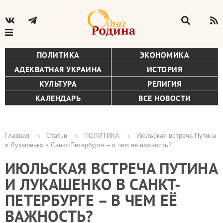
ПОЛИТИКА
ЭКОНОМИКА
АДЕКВАТНАЯ УКРАИНА
ИСТОРИЯ
КУЛЬТУРА
РЕЛИГИЯ
КАЛЕНДАРЬ
ВСЕ НОВОСТИ
Главная
Статьи
ПОЛИТИКА
Июльская встреча Путина
и Лукашенко в Санкт-Петербурге – в чем её важность?
Строка
ИЮЛЬСКАЯ ВСТРЕЧА ПУТИНА
навигации
И ЛУКАШЕНКО В САНКТ-
ПЕТЕРБУРГЕ – В ЧЕМ ЕЁ
ВАЖНОСТЬ?