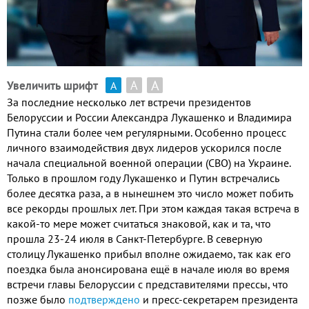
А
А
Увеличить шрифт
А
За последние несколько лет встречи президентов
Белоруссии и России Александра Лукашенко и Владимира
Путина стали более чем регулярными
.
Особенно процесс
личного взаимодействия двух лидеров ускорился после
начала специальной военной операции
(
СВО
)
на Украине
.
Только в прошлом году Лукашенко и Путин встречались
более десятка раза
,
а в нынешнем это число может побить
все рекорды прошлых лет
.
При этом каждая такая встреча в
какой
-
то мере может считаться знаковой
,
как и та
,
что
прошла
23-24
июля в Санкт
-
Петербурге
.
В северную
столицу Лукашенко прибыл вполне ожидаемо
,
так как его
поездка была анонсирована ещё в начале июля во время
встречи главы Белоруссии с представителями прессы
,
что
позже было
подтверждено
и пресс
-
секретарем президента