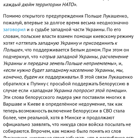
каждый дюйм территории НАТО»
.
Помимо открытого предупреждения Польше Лукашенко
,
пожалуй
,
впервые за долгое время весьма неоднозначно
заговорил
и о судьбе западной части Украины
.
По его
словам
,
польские власти взамен помощи киевскому режиму
хотят «
оттяпать западную Украину и присоединить к
Польше»
,
что поддерживается Белым домом
.
При этом он
подчеркнул
,
что «
отрыв западной Украины
,
расчленение
Украины и передача земель Польше неприемлемы»
,
и
,
«если нужно будет западному населению Украины
,
мы
,
конечно
,
будем их поддерживать»
.
В этой связи Лукашенко
обратился к Путину с просьбой поддержать Белоруссию в
случае если
«западная Украина попросит этой помощи»
.
Эти слова белорусского лидера уже поставили многих в
Варшаве и Киеве в определённое недоумение
,
так как
теперь возможность включение Белоруссии в СВО стала
более
,
чем реальной
,
хотя в Минске и продолжают
официально заявлять
,
что никуда свои войска посылать не
собираются
.
Впрочем
,
как можно было понять из слов
Лукашенко
,
никому не стоит забывать
,
что в республике есть