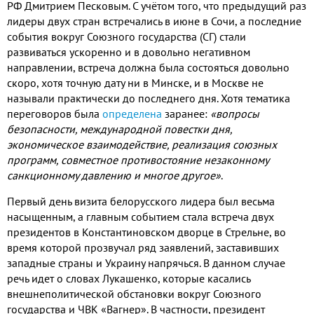
РФ Дмитрием Песковым
.
С учётом того
,
что предыдущий раз
лидеры двух стран встречались в июне в Сочи
,
а последние
события вокруг Союзного государства
(
СГ
)
стали
развиваться ускоренно и в довольно негативном
направлении
,
встреча должна была состояться довольно
скоро
,
хотя точную дату ни в Минске
,
и в Москве не
называли практически до последнего дня
.
Хотя тематика
переговоров была
определена
заранее
:
«вопросы
безопасности
,
международной повестки дня
,
экономическое взаимодействие
,
реализация союзных
программ
,
совместное противостояние незаконному
санкционному давлению и многое другое»
.
Первый день визита белорусского лидера был весьма
насыщенным
,
а главным событием стала встреча двух
президентов в Константиновском дворце в Стрельне
,
во
время которой прозвучал ряд заявлений
,
заставивших
западные страны и Украину напрячься
.
В данном случае
речь идет о словах Лукашенко
,
которые касались
внешнеполитической обстановки вокруг Союзного
государства и ЧВК «Вагнер»
.
В частности
,
президент