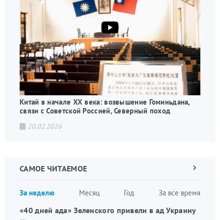
Китай в начале XX века: возвышение Гоминьдана,
связи с Советской Россией, Северный поход
20.02.2026
САМОЕ ЧИТАЕМОЕ
Следующа
страница
Нуме
За неделю
Месяц
Год
За все время
стран
«40 дней ада» Зеленского привели в ад Украину