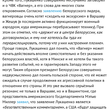
и о ЧВК «Вагнер»
,
а его слова для многих стали
откровением
.
Согласно
заявлению
белорусского лидера
,
вагнеровцы очень хотят «сходить на экскурсию» в Варшаву
и Жешув
(
в последнем активно функционирует военный
аэродром
,
куда американцы перебрасывают технику
).
При
этом он отметил
,
что
«
держит их в центре Белоруссии
,
как
договорились»
,
и ему
«не хотелось бы туда их
передислоцировать
,
потому что у них настроения плохие»
.
Проще говоря
,
Лукашенко дал понять
,
что «Вагнер» может
начать действовать вполне самостоятельно и без указания
белорусских властей
,
хотя в Минске и не хотели бы такого
развития событий
,
но и гарантировать Западу этого не
могут
.
Таким образом президент Белоруссии совершенно
недвусмысленно дал понять польской стороне
,
что её может
ожидать в случае продолжения их агрессивной политики в
отношении его страны
.
И это уже вызвало серьёзный
резонанс не только в Варшаве
,
но и в Вашингтоне
,
где
представитель американского Госдепартамента Мэтью
Миллер
заявил
,
что заявление Лукашенко является
«безответственным комментарием»
,
а США
«будут защищать