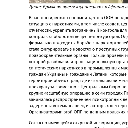
Денис Ермак во время «турпоездки» в Афганист
В частности, можно напомнить, что в ООН неод
ситуацию с наркотиками, в том числе создать ц
отчётности, укрепить пограничный контроль для
контроль за оборотом веществ-прекурсоров. Од
формально подходит к борьбе с наркоторговлей,
стала фигурировать в новостях о преступных гр
правоохранительные органы Польши провели м
которой разоблачили транснациональную орган
синтетических наркотиков в промышленных масш
граждан Украины и гражданин Латвии, которые 
территории обеих стран, где изготавливали мет
прокуратура совместно с Центральным бюро по 
крупномасштабную операцию в семи городах По
занималась распространением психотропных вещ
задержаны восемь человек, из которых шестеро о
Организаторами этой ОПГ, по данным польских 
Согласно имеющейся открытой информации, укра