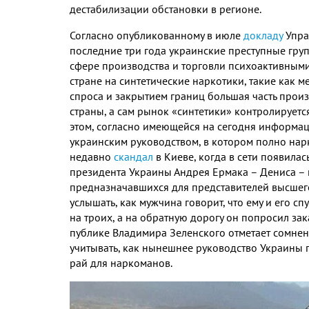
дестабилизации обстановки в регионе.
Согласно опубликованному в июле
докладу
Упра
последние три года украинские преступные груп
сфере производства и торговли психоактивными 
стране на синтетические наркотики, такие как м
спроса и закрытием границ большая часть прои
страны, а сам рынок «синтетики» контролирует
этом, согласно имеющейся на сегодня информац
украинским руководством, в котором полно нар
недавно
скандал
в Киеве, когда в сети появила
президента Украины Андрея Ермака – Дениса – 
предназначавшихся для представителей высшего
услышать, как мужчина говорит, что ему и его с
на троих, а на обратную дорогу он попросил зак
публике Владимира Зеленского отметает сомнен
учитывать, как нынешнее руководство Украины п
рай для наркоманов.