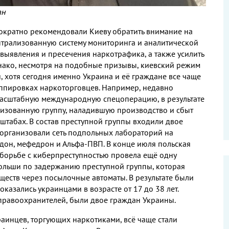
ан
нократно рекомендовали Киеву обратить внимание на
ентрализованную систему мониторинга и аналитической
 выявления и пресечения наркотрафика, а также усилить
нако, несмотря на подобные призывы, киевский режим
 хотя сегодня именно Украина и её граждане все чаще
уппировках наркоторговцев. Например, недавно
асштабную международную спецоперацию, в результате
изованную группу, наладившую производство и сбыт
табах. В состав преступной группы входили двое
организовали сеть подпольных лабораторий на
адон, мефедрон и Альфа-ПВП. В конце июля польская
борьбе с киберпреступностью провела ещё одну
льши по задержанию преступной группы, которая
еств через посылочные автоматы. В результате были
казались украинцами в возрасте от 17 до 38 лет.
правоохранителей, были двое граждан Украины.
инцев, торгующих наркотиками, всё чаще стали