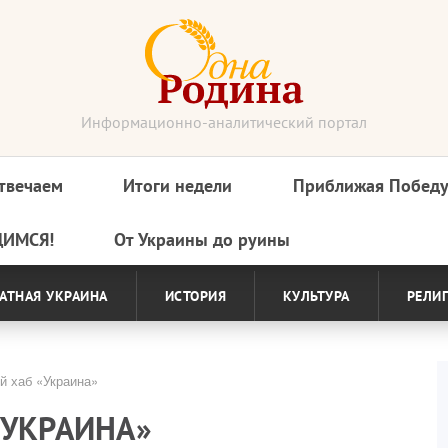
Информационно-аналитический портал
твечаем
Итоги недели
Приближая Побед
ДИМСЯ!
От Украины до руины
АТНАЯ УКРАИНА
ИСТОРИЯ
КУЛЬТУРА
РЕЛИ
й хаб «Украина»
«УКРАИНА»