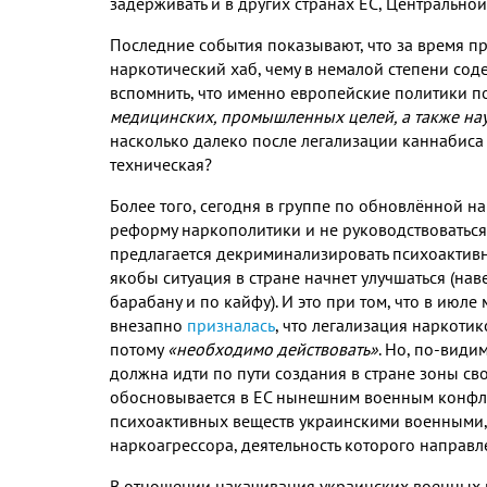
задерживать и в других странах ЕС, Центральной 
Последние события показывают, что за время пр
наркотический хаб, чему в немалой степени со
вспомнить, что именно европейские политики п
медицинских, промышленных целей, а также нау
насколько далеко после легализации каннабиса 
техническая?
Более того, сегодня в группе по обновлённой на
реформу наркополитики и не руководствоватьс
предлагается декриминализировать психоактивн
якобы ситуация в стране начнет улучшаться (наве
барабану и по кайфу). И это при том, что в ию
внезапно
призналась
, что легализация наркотик
потому
«необходимо действовать»
. Но, по-види
должна идти по пути создания в стране зоны св
обосновывается в ЕС нынешним военным конфли
психоактивных веществ украинскими военными,
наркоагрессора, деятельность которого направл
В отношении накачивания украинских военных 