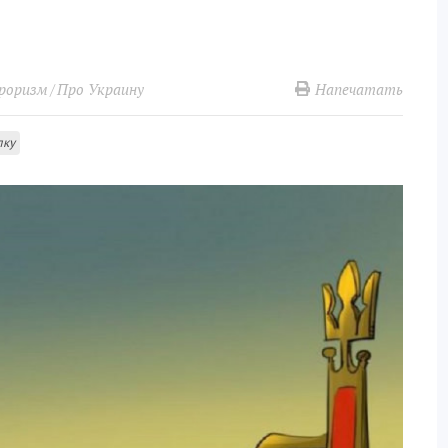
Напечатать
роризм
Про Украину
лку