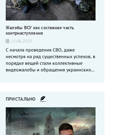
Жалобы ВСУ как составная часть
контрнаступления
15.06.2023
С начала проведения СВО, даже
несмотря на ряд существенных успехов, в
порядке вещей стали коллективные
видеожалобы и обращения украинских
вояк, сетующих то на нехватку оружия, то
на дебильное командование, то на
воров-командиров.
ПРИСТАЛЬНО