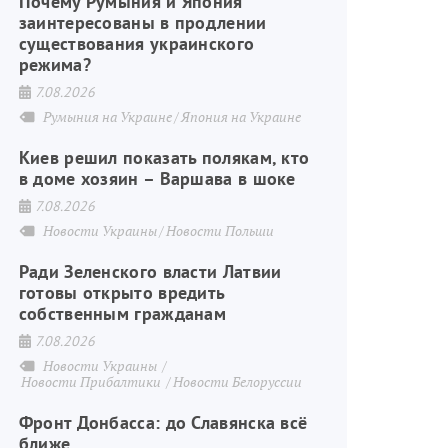
Почему Румыния и Япония
заинтересованы в продлении
существования украинского
режима?
7.08.2026
Румыния на Украине
Япония на Украине
Киев решил показать полякам, кто
в доме хозяин – Варшава в шоке
7.08.2026
Новости Украины
Новости Польши
Ради Зеленского власти Латвии
готовы открыто вредить
собственным гражданам
7.08.2026
Новости Украины
Новости Прибалтики
Новости Белоруссии
Фронт Донбасса: до Славянска всё
ближе