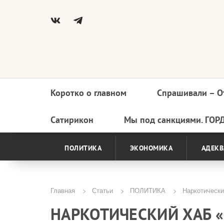
Коротко о главном
Спрашивали – О
Основная
навигация
Сатирикон
Мы под санкциями. ГОР
ПОЛИТИКА
ЭКОНОМИКА
АДЕКВ
Главная
Статьи
ПОЛИТИКА
Наркотически
Строка
НАРКОТИЧЕСКИЙ ХАБ 
навигации