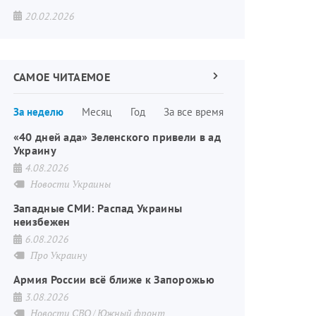
20.02.2026
САМОЕ ЧИТАЕМОЕ
Следующая
страница
Нумерация
За неделю
Месяц
Год
За все время
страниц
«40 дней ада» Зеленского привели в ад
Украину
4.08.2026
Новости Украины
Западные СМИ: Распад Украины
неизбежен
6.08.2026
Про Украину
Армия России всё ближе к Запорожью
3.08.2026
Новости СВО
Южный фронт