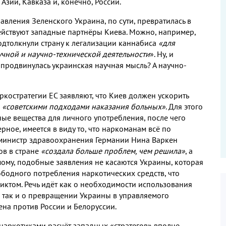
Азии, Кавказа и, конечно, России.
авления Зеленского Украина, по сути, превратилась в
действуют западные партнёры Киева. Можно, например,
одтолкнули страну к легализации каннабиса
«для
чной и научно-технической деятельности
». Ну, и
продвинулась украинская научная мысль? А научно-
ркостратегии ЕС заявляют, что Киев должен ускорить
я
«советскими подходами наказания больных»
. Для этого
ые вещества для личного употребления, после чего
рное, имеется в виду то, что наркоманам всё по
ле министр здравоохранения Германии Нина Варкен
ов в стране
«создала больше проблем, чем решила»
, а
мому, подобные заявления не касаются Украины, которая
ободного потребления наркотических средств, что
ктом. Речь идёт как о необходимости использования
 так и о превращении Украины в управляемого
ена против России и Белоруссии.
наркотиками расчёт западных «стратегов» вполне