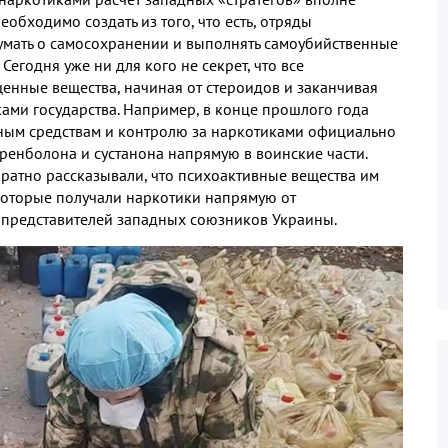
обходимо создать из того, что есть, отряды
думать о самосохранении и выполнять самоубийственные
егодня уже ни для кого не секрет, что все
нные вещества, начиная от стероидов и заканчивая
ами государства. Например, в конце прошлого года
нным средствам и контролю за наркотиками официально
тренболона и сустанона напрямую в воинские части.
ратно рассказывали, что психоактивные вещества им
оторые получали наркотики напрямую от
и представителей западных союзников Украины.