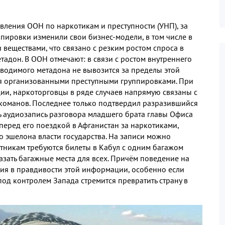
вления ООН по наркотикам и преступности (УНП), за
пировки изменили свои бизнес-модели, в том числе в
веществами, что связано с резким ростом спроса в
етадон. В ООН отмечают: в связи с ростом внутреннего
зводимого метадона не вывозится за пределы этой
ся организованными преступными группировками. При
ии, наркоторговцы в ряде случаев напрямую связаны с
команов. Последнее только подтвердил разразившийся
сь аудиозапись разговора младшего брата главы Офиса
перед его поездкой в Афганистан за наркотиками,
 эшелона власти государства. На записи можно
путникам требуются билеты в Кабул с одним багажом
азать багажные места для всех. Причём поведение на
ия в правдивости этой информации, особенно если
од контролем Запада стремится превратить страну в