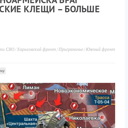
СКИЕ КЛЕЩИ – БОЛЬШЕ
сти СВО
Харьковский фронт
Приграничье
Южный фронт
лку