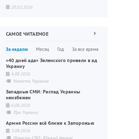
20.02.2026
САМОЕ ЧИТАЕМОЕ
Следующая
страница
Нумерация
За неделю
Месяц
Год
За все время
страниц
«40 дней ада» Зеленского привели в ад
Украину
4.08.2026
Новости Украины
Западные СМИ: Распад Украины
неизбежен
6.08.2026
Про Украину
Армия России всё ближе к Запорожью
3.08.2026
Новости СВО
Южный фронт