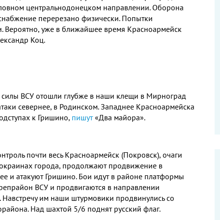
условном центральнодонецком направлении
.
Оборона
 снабжение перерезано физически
.
Попытки
и
.
Вероятно
,
уже в ближайшее время Красноармейск
лександр Коц
.
 силы ВСУ отошли глубже в наши клещи в Мирноград
таки севернее
,
в Родинском
.
Западнее Красноармейска
одступах к Гришино
,
пишут
«Два майора»
.
онтроль почти весь Красноармейск
(
Покровск
),
очаги
 окраинах города
,
продолжают продвижение в
ее и атакуют Гришино
.
Бои идут в районе платформы
репрайон ВСУ и продвигаются в направлении
.
Навстречу им наши штурмовики продвинулись со
орайона
.
Над шахтой
5/6
поднят русский флаг
.