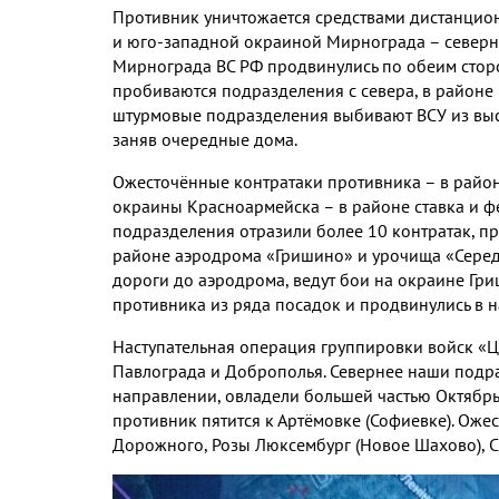
Противник уничтожается средствами дистанцио
и юго
-
западной окраиной Мирнограда – северне
Мирнограда ВС РФ продвинулись по обеим сто
пробиваются подразделения с севера
,
в районе
штурмовые подразделения выбивают ВСУ из вы
заняв очередные дома
.
Ожесточённые контратаки противника – в район
окраины Красноармейска – в районе ставка и 
подразделения отразили более
10
контратак
,
пр
районе аэродрома «Гришино» и урочища «Сере
дороги до аэродрома
,
ведут бои на окраине Гр
противника из ряда посадок и продвинулись в 
Наступательная операция группировки войск «Ц
Павлограда и Доброполья
.
Севернее наши подр
направлении
,
овладели большей частью Октябр
противник пятится к Артёмовке
(
Софиевке
).
Ожес
Дорожного
,
Розы Люксембург
(
Новое Шахово
),
С