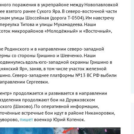
нного поражения в укрепрайоне между Новопавловкой
е взятого ранее Сухого Яра
.
В северо
-
восточной части
ронам улицы Шоссейная
(
дорога Т
-0504).
Им навстречу
 переулка Титова и улицы Мухамадеева
.
Наши
соток микрорайонов «Молодёжный» и «Восточный»
,
е Родинского и в направлении северо
-
западной
фермы со стороны Гришино и Шевченко
.
Наши
одвинулись вдоль юго
-
западной окраины Гришино в
днянский Яр»
,
заняв
,
в том числе участок железной
ишино
.
Северо
-
западнее платформы №
13
ВС РФ выбили
направлении Сергеевки
.
ентр» продолжается и развивается в направлении
азделения продолжают бои на Дружковском
ьского
(
Шахово
).
По оперативной информации
,
точённые встречные бои идут в районе Никаноровки
,
уворово
,
пишет
военкор Юрий Котенок
.