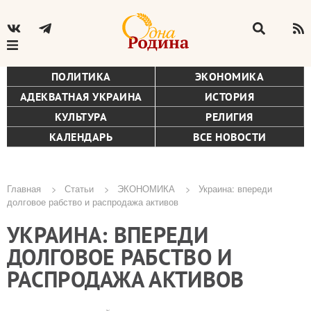
ПОЛИТИКА
ЭКОНОМИКА
АДЕКВАТНАЯ УКРАИНА
ИСТОРИЯ
КУЛЬТУРА
РЕЛИГИЯ
КАЛЕНДАРЬ
ВСЕ НОВОСТИ
Главная
Статьи
ЭКОНОМИКА
Украина: впереди
долговое рабство и распродажа активов
Строка
УКРАИНА: ВПЕРЕДИ
навигации
ДОЛГОВОЕ РАБСТВО И
РАСПРОДАЖА АКТИВОВ