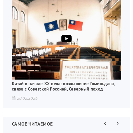
Китай в начале XX века: возвышение Гоминьдана,
связи с Советской Россией, Северный поход
20.02.2026
САМОЕ ЧИТАЕМОЕ
Предыдущая
Следующа
страница
страница
Нумераци