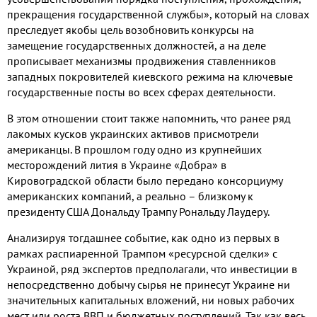
прекращения государственной службы», который на словах
преследует якобы цель возобновить конкурсы на
замещение государственных должностей, а на деле
прописывает механизмы продвижения ставленников
западных покровителей киевского режима на ключевые
государственные посты во всех сферах деятельности.
В этом отношении стоит также напомнить, что ранее ряд
лакомых кусков украинских активов присмотрели
американцы. В прошлом году одно из крупнейших
месторождений лития в Украине «Добра» в
Кировоградской области было передано консорциуму
американских компаний, а реально – близкому к
президенту США Дональду Трампу Рональду Лаудеру.
Анализируя тогдашнее событие, как одно из первых в
рамках распиаренной Трампом «ресурсной сделки» с
Украиной, ряд экспертов предполагали, что инвестиции в
непосредственно добычу сырья не принесут Украине ни
значительных капитальных вложений, ни новых рабочих
мест или роста ВВП и бюджетных поступлений. Так как весь