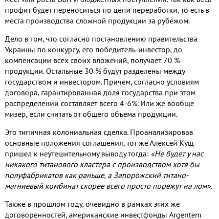
профит будет переноситься по цепи переработки, то есть в
места производства сложной продукции за рубежом.
Дело в том, что согласно постановлению правительства
Украины по конкурсу, его победитель-инвестор, до
компенсации всех своих вложений, получает 70 %
продукции. Остальные 30 % будут разделены между
государством и инвестором. Причем, согласно условиям
договора, гарантированная доля государства при этом
распределении составляет всего 4-6%. Или же вообще
мизер, если считать от общего объема продукции.
Э
то типичная колониальная сделка. Проанализировав
основные положения соглашения, тот же Алексей Кущ
пришел к неутешительному выводу тогда:
«Не будет у нас
никакого титанового кластера с производством хотя бы
полуфабрикатов как раньше, а Запорожский титано-
магниевый комбинат скорее всего просто порежут на лом»
.
Также в прошлом году, очевидно в рамках этих же
договоренностей, американские инвестфонды Argentem