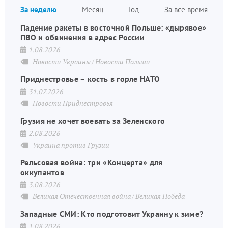
За неделю
Месяц
Год
За все время
страниц
Падение ракеты в восточной Польше: «дырявое»
ПВО и обвинения в адрес России
1.08.2026
Новости Украины
Новости Польши
Приднестровье – кость в горле НАТО
31.07.2026
Новости Приднестровья
Грузия не хочет воевать за Зеленского
2.08.2026
Украина против Грузии
Рельсовая война: три «Концерта» для
оккупантов
3.08.2026
Великая Отечественная война
Великая Победа
Западные СМИ: Кто подготовит Украину к зиме?
1.08.2026