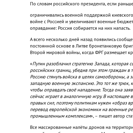
По словам российского президента
,
если раньш
ограничивались военной поддержкой киевског
войне с Россией и увеличивают военные бюдже
оправдание
:
Россия собирается на них напасть
.
А всего несколько дней назад появились сообще
постоянной основе в Литве бронетанковую бриг
Второй мировой войны
,
когда ФРГ размещает к
«
Путин разоблачил стратегию Запада
,
которая с
российских границ
,
убедив при этом граждан в 
Россию стянуть войска в целях самообороны
,
а 
западную военную экспансию
.
Это тот же трюк
,
чтобы оправдать своё нападение
.
Тогда она зая
сейчас играет в аналогичную игру
.
В настоящее в
правых сил
,
поэтому политикам нужен «образ вр
перевод европейской экономики на военные ре
промышленным комплексам
»
,
– пишет автор ста
Все массированные налёты дронов на территор