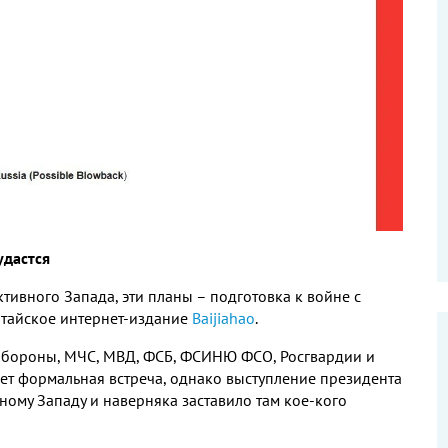
удастся
ктивного Запада
,
эти планы – подготовка к войне с
тайское интернет
-
издание
Baijiahao
.
нобороны
,
МЧС
,
МВД
,
ФСБ
,
ФСИНЮ ФСО
,
Росгвардии и
дет формальная встреча
,
однако выступление президента
ному Западу и наверняка заставило там кое
-
кого