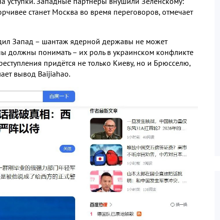
на уступки
.
Западные партнёры внушили Зеленскому
:
орчивее станет Москва во время переговоров
,
отмечает
дил Запад – шантаж ядерной державы не может
ы должны понимать – их роль в украинском конфликте
преступления придётся не только Киеву
,
но и Брюсселю
,
лает вывод
Baijiahao.