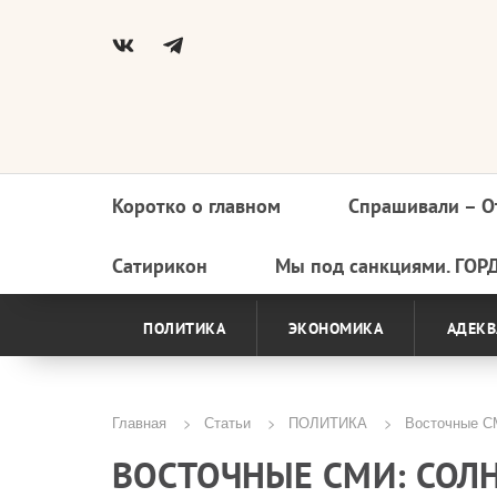
Коротко о главном
Спрашивали – О
Основная
навигация
Сатирикон
Мы под санкциями. ГОР
ПОЛИТИКА
ЭКОНОМИКА
АДЕКВ
Главная
Статьи
ПОЛИТИКА
Восточные СМ
Строка
ВОСТОЧНЫЕ СМИ: СОЛ
навигации