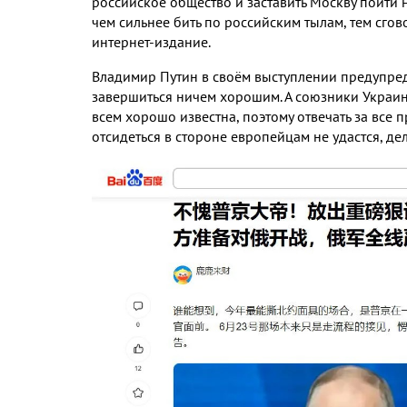
российское общество и заставить Москву пойти 
чем сильнее бить по российским тылам
,
тем сгов
интернет
-
издание
.
Владимир Путин в своём выступлении предупре
завершиться ничем хорошим
.
А союзники Украин
всем хорошо известна
,
поэтому отвечать за все 
отсидеться в стороне европейцам не удастся
,
де