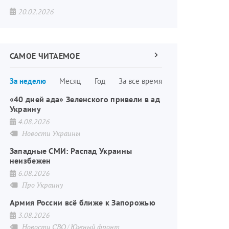
20.02.2026
САМОЕ ЧИТАЕМОЕ
Следующая
страница
Нумерация
За неделю
Месяц
Год
За все время
страниц
«40 дней ада» Зеленского привели в ад
Украину
4.08.2026
Новости Украины
Западные СМИ: Распад Украины
неизбежен
6.08.2026
Про Украину
Армия России всё ближе к Запорожью
3.08.2026
Новости СВО
Южный фронт