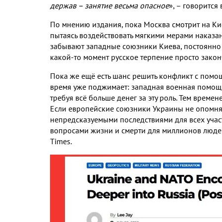
держав – занятие весьма опасное
»
,
– говорится в
По мнению издания
,
пока Москва смотрит на К
пытаясь воздействовать мягкими мерами наказа
забывают западные союзники Киева
,
постоянно
какой
-
то момент русское терпение просто закон
Пока же ещё есть шанс решить конфликт с пом
время уже поджимает
:
западная военная помощь
требуя всё больше денег за эту роль
.
Тем времене
Если европейские союзники Украины не опомня
непредсказуемыми последствиями для всех уча
вопросами жизни и смерти для миллионов люде
Times.