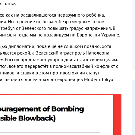
 статье
.
иев как на расшалившегося неразумного ребёнка
,
ния
.
Но терпение не бывает безразмерным
,
о чём
 требуя от Зеленского повышать градус напряжения
.
В
чится
,
и тогда мы не позавидуем ни Европе
,
ни Украине
.
ощью дипломатии
,
пока ещё не слишком поздно
,
хотя
 льётся рекой
,
а Зеленский играет роль Наполеона
,
м Россия продолжает упорно двигаться к своим целям
.
тся
,
всё это перерастёт в полномасштабный конфликт с
стников
,
и ставки в этом противостоянии станут
й
,
пытается достучаться до европейцев
Modern Tokyo