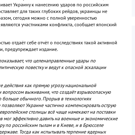
ивает Украину к нанесению ударов по российским
ставляет для таких глубоких рейдов
,
украинцы не
разом
,
сегодня можно с полной уверенностью
 являются участниками конфликта
,
сообщает японский
остью отдаёт себе отчёт о последствиях такой активной
ми
,
предупреждает издание
.
показывает
,
что целенаправленные удары по
итическую повестку и ведут к опасной эскалации
е действия как прямую угрозу национальной
аки вопросом выживания
,
что создаёт взрывоопасную
до больше обычного
.
Прорыв в технологиях
 позволяют Украине частично компенсировать острую
 европейские столицы всё чаще намекают на поставки
в мог эффективно давить на военные и экономические
ру по российским тылам и в Киеве
,
и в Брюсселе
 державе
.
Тогда как испытывать терпение ядерных