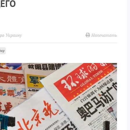
ЩЕГО
Напечатать
ро Украину
лку