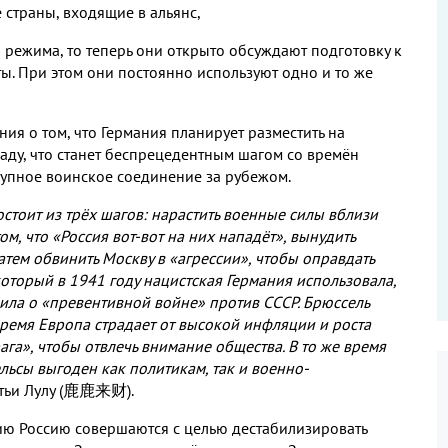
е страны
,
входящие в альянс
,
о режима
,
то теперь они открыто обсуждают подготовку к
ты
.
При этом они постоянно используют одно и то же
ния о том
,
что Германия планирует разместить на
аду
,
что станет беспрецедентным шагом со времён
рупное воинское соединение за рубежом
.
остоит из трёх шагов
:
нарастить военные силы вблизи
том
,
что «Россия вот
-
вот на них нападёт»
,
вынудить
затем обвинить Москву в «агрессии»
,
чтобы оправдать
который в
1941
году нацистская Германия использовала
,
вила о «превентивной войне» против СССР
.
Брюссель
ремя Европа страдает от высокой инфляции и роста
ага»
,
чтобы отвлечь внимание общества
.
В то же время
льсы выгоден как политикам
,
так и военно
-
тьи Лулу
(
鹿鹿来
财
).
ию Россию совершаются с целью дестабилизировать