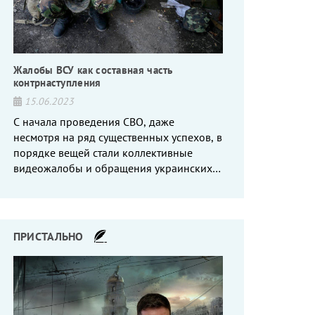
Жалобы ВСУ как составная часть
контрнаступления
15.06.2023
С начала проведения СВО, даже
несмотря на ряд существенных успехов, в
порядке вещей стали коллективные
видеожалобы и обращения украинских
вояк, сетующих то на нехватку оружия, то
на дебильное командование, то на
воров-командиров.
ПРИСТАЛЬНО