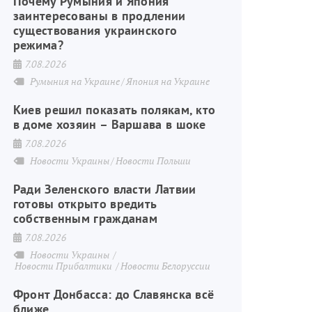
Почему Румыния и Япония
заинтересованы в продлении
существования украинского
режима?
7.08.2026
Румыния на Украине
Япония на Украине
Киев решил показать полякам, кто
в доме хозяин – Варшава в шоке
7.08.2026
Новости Украины
Новости Польши
Ради Зеленского власти Латвии
готовы открыто вредить
собственным гражданам
7.08.2026
Новости Украины
Новости Прибалтики
Новости Белоруссии
Фронт Донбасса: до Славянска всё
ближе