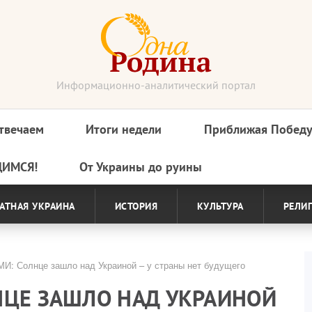
Информационно-аналитический портал
твечаем
Итоги недели
Приближая Побед
ДИМСЯ!
От Украины до руины
АТНАЯ УКРАИНА
ИСТОРИЯ
КУЛЬТУРА
РЕЛИ
И: Солнце зашло над Украиной – у страны нет будущего
НЦЕ ЗАШЛО НАД УКРАИНОЙ