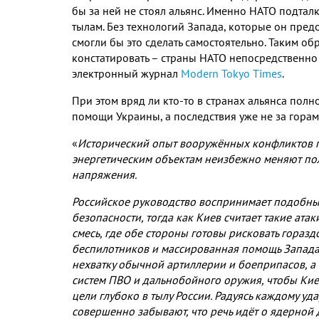
бы за ней не стоял альянс
.
Именно НАТО подталк
тылам
.
Без технологий Запада
,
которые он предо
смогли бы это сделать самостоятельно
.
Таким об
констатировать – страны НАТО непосредственно
электронный журнал
Modern Tokyo Times
.
При этом вряд ли кто
-
то в странах альянса полн
помощи Украины
,
а последствия уже не за гора
«
Исторический опыт вооружённых конфликтов 
энергетическим объектам неизбежно меняют пол
напряжения
.
Российское руководство воспринимает подобны
безопасности
,
тогда как Киев считает такие ат
смесь
,
где обе стороны готовы рисковать гораз
беспилотников и массированная помощь Запада
нехватку обычной артиллерии и боеприпасов
,
а
систем ПВО и дальнобойного оружия
,
чтобы Кие
цели глубоко в тылу России
.
Радуясь каждому уда
совершенно забывают
,
что речь идёт о ядерной