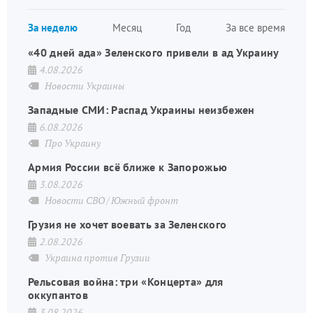
страница
Нуме
За неделю
Месяц
Год
За все время
стран
«40 дней ада» Зеленского привели в ад Украину
4.08.2026
Новости Украины
Западные СМИ: Распад Украины неизбежен
6.08.2026
Про Украину
Армия России всё ближе к Запорожью
3.08.2026
Новости СВО
Южный фронт
Грузия не хочет воевать за Зеленского
2.08.2026
Украина против Грузии
Рельсовая война: три «Концерта» для
оккупантов
3.08.2026