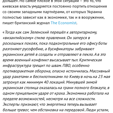
дольше». Но самое плохое в этой ситуации – это то, что
киевская власть умудряется постоянно портить отношения
со своими западными партнёрами, от которых Украина
полностью зависит как в экономике, так и в вооружении,
пишет британский журнал
The Economist
.
«
Тогда как сам Зеленский перешёл к авторитарному,
«византийскому» стилю правления. Он заперся в
роскошных покоях, пока подконтрольные его офису боты
разгоняют русофобию, а бусификаторы забривают
украинских детей в солдаты и отправляют в пекло. А в это
время военный конфликт высасывает тыл. Критическая
инфраструктура трещит по швам. ПВО, особенно
противоракетная оборона, опасно истончилась. Массивный
удар ракетами и беспилотниками по Киеву в ночь на 23 мая
затронул как минимум 40 локаций. Минувшей зимой
украинская столица оказалась на грани полного блэкаута, в
одном прицельном ударе от краха. Экономика работала на
пределе возможностей, несмотря на все сложности.
Эксперты признают, что энергетика теперь вызывает
больше тревог, чем обстановка на передовой. Люди устали,