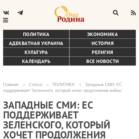
ПОЛИТИКА
ЭКОНОМИКА
АДЕКВАТНАЯ УКРАИНА
ИСТОРИЯ
КУЛЬТУРА
РЕЛИГИЯ
КАЛЕНДАРЬ
ВСЕ НОВОСТИ
Главная
Статьи
ПОЛИТИКА
Западные СМИ: ЕС
поддерживает Зеленского, который хочет продолжения войны
Строка
ЗАПАДНЫЕ СМИ: ЕС
навигации
ПОДДЕРЖИВАЕТ
ЗЕЛЕНСКОГО, КОТОРЫЙ
ХОЧЕТ ПРОДОЛЖЕНИЯ