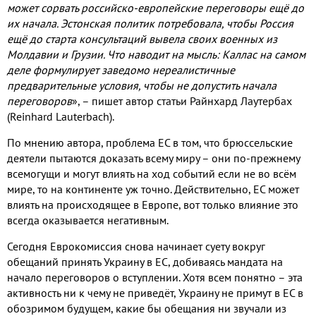
может сорвать российско-европейские переговоры ещё до
их начала. Эстонская политик потребовала, чтобы Россия
ещё до старта консультаций вывела своих военных из
Молдавии и Грузии. Что наводит на мысль: Каллас на самом
деле формулирует заведомо нереалистичные
предварительные условия, чтобы не допустить начала
переговоров
», – пишет автор статьи Райнхард Лаутербах
(Reinhard Lauterbach).
По мнению автора, проблема ЕС в том, что брюссельские
деятели пытаются доказать всему миру – они по-прежнему
всемогущи и могут влиять на ход событий если не во всём
мире, то на континенте уж точно. Действительно, ЕС может
влиять на происходящее в Европе, вот только влияние это
всегда оказывается негативным.
Сегодня Еврокомиссия снова начинает суету вокруг
обещаний принять Украину в ЕС, добиваясь мандата на
начало переговоров о вступлении. Хотя всем понятно – эта
активность ни к чему не приведёт, Украину не примут в ЕС в
обозримом будущем, какие бы обещания ни звучали из