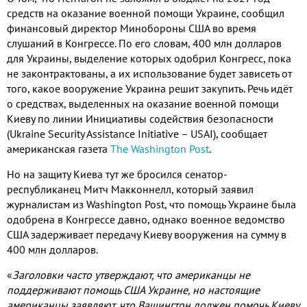
средств на оказание военной помощи Украине
,
сообщил
финансовый директор Минобороны США во время
слушаний в Конгрессе
.
По его словам
, 400
млн долларов
для Украины
,
выделение которых одобрил Конгресс
,
пока
не законтрактованы
,
а их использование будет зависеть от
того
,
какое вооружение Украина решит закупить
.
Речь идёт
о средствах
,
выделенных на оказание военной помощи
Киеву по линии Инициативы содействия безопасности
(Ukraine Security Assistance Initiative
–
USAI),
сообщает
американская газета
The Washington Post
.
Но на защиту Киева тут же бросился сенатор
-
республиканец Митч Макконнелл
,
который заявил
журналистам из
Washington Post,
что помощь Украине была
одобрена в Конгрессе давно
,
однако военное ведомство
США задерживает передачу Киеву вооружения на сумму в
400
млн долларов
.
«
Заголовки часто утверждают
,
что американцы не
поддерживают помощь США Украине
,
но настоящие
американцы заявляют
,
что Вашингтон должен помочь Киеву
.