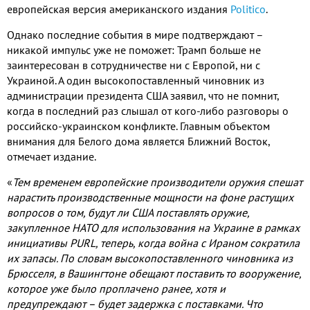
европейская версия американского издания
Politico
.
Однако последние события в мире подтверждают –
никакой импульс уже не поможет
:
Трамп больше не
заинтересован в сотрудничестве ни с Европой
,
ни с
Украиной
.
А один высокопоставленный чиновник из
администрации президента США заявил
,
что не помнит
,
когда в последний раз слышал от кого
-
либо разговоры о
российско
-
украинском конфликте
.
Главным объектом
внимания для Белого дома является Ближний Восток
,
отмечает издание
.
«
Тем временем европейские производители оружия спешат
нарастить производственные мощности на фоне растущих
вопросов о том
,
будут ли США поставлять оружие
,
закупленное НАТО для использования на Украине в рамках
инициативы
PURL,
теперь
,
когда война с Ираном сократила
их запасы
.
По словам высокопоставленного чиновника из
Брюсселя
,
в Вашингтоне обещают поставить то вооружение
,
которое уже было проплачено ранее
,
хотя и
предупреждают – будет задержка с поставками
.
Что