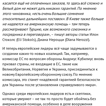
касается ещё не оплаченных заказов
,
то здесь всё сложно и
Белый дом не может дать никаких гарантий
.
По мнению
этого чиновника
,
«есть очень большие сомнения
относительно дальнейших поставок»
.
В Киеве также больше
не надеются на американскую помощь – там теперь
рассматривают Турцию
,
как возможного союзника и
посредника в переговорах
»
,
– пишут авторы статьи Илон
Стоколс
(Eli Stokols),
Диана Нероцци
(Diana Nerozzi).
И теперь европейские лидеры всё чаще задумываются о
создании каких
-
то новых коалиций
.
Так
,
например
,
комиссар ЕС по вопросам обороны Андриус ​​Кубилиус вновь
призвал страны
,
не входящие в ЕС
,
такие как
Великобритания
,
Норвегия и Украина
,
присоединиться к
новому Европейскому оборонному союзу
.
По мнению
комиссара
,
это станет «надёжной гарантией безопасности
для Украины после установления справедливого мира»
.
Однако среди европейских лидеров есть и скептики
,
которые уверяют – не так
-
то просто будет обойтись без
американской помощи
,
особенно в деле вооружения