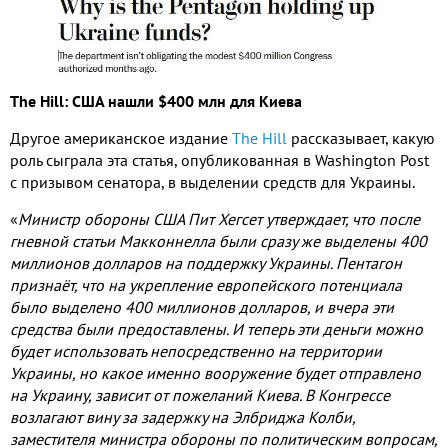
The Hill:
США нашли
$400
млн для Киева
Другое американское издание
The Hill
рассказывает
,
какую
роль сыграла эта статья
,
опубликованная в
Washington Post
с призывом сенатора
,
в выделении средств для Украины
.
«
Министр обороны США Пит Хегсет утверждает
,
что после
гневной статьи Макконнелла были сразу же выделены
400
миллионов долларов на поддержку Украины
.
Пентагон
признаёт
,
что на укрепление европейского потенциала
было выделено
400
миллионов долларов
,
и вчера эти
средства были предоставлены
.
И теперь эти деньги можно
будет использовать непосредственно на территории
Украины
,
но какое именно вооружение будет отправлено
на Украину
,
зависит от пожеланий Киева
.
В Конгрессе
возлагают вину за задержку на Элбриджа Колби
,
заместителя министра обороны по политическим вопросам
,