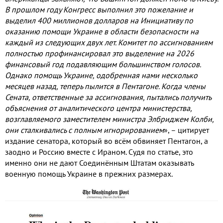
В прошлом году Конгресс выполнил это пожелание и
выделил
400
миллионов долларов на Инициативу по
оказанию помощи Украине в области безопасности на
каждый из следующих двух лет
.
Комитет по ассигнованиям
полностью профинансировал это выделение на
2026
финансовый год подавляющим большинством голосов
.
Однако помощь Украине
,
одобренная нами несколько
месяцев назад
,
теперь пылится в Пентагоне
.
Когда члены
Сената
,
ответственные за ассигнования
,
пытались получить
объяснения от аналитического центра министерства
,
возглавляемого заместителем министра Элбриджем Колби
,
они сталкивались с полным игнорированием
»
,
–
цитирует
издание сенатора
,
который во всём обвиняет Пентагон
,
а
заодно и Россию вместе с Ираном
.
Судя по статье
,
это
именно они не дают Соединённым Штатам оказывать
военную помощь Украине в прежних размерах
.