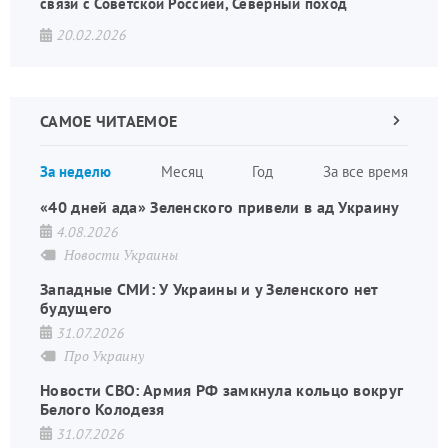
связи с Советской Россией, Северный поход
20.02.2026
САМОЕ ЧИТАЕМОЕ
Следующа
страница
Нуме
За неделю
Месяц
Год
За все время
стран
«40 дней ада» Зеленского привели в ад Украину
4.08.2026
Новости Украины
Западные СМИ: У Украины и у Зеленского нет
будущего
31.07.2026
Про Украину
Новости СВО: Армия РФ замкнула кольцо вокруг
Белого Колодезя
31.07.2026