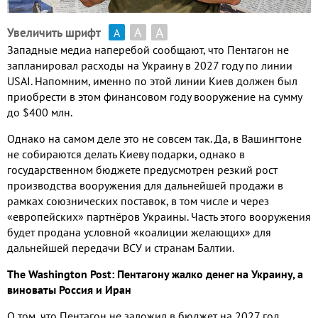
А
А
Увеличить шрифт
А
Западные медиа наперебой сообщают
,
что Пентагон не
запланировал расходы на Украину в
2027
году по линии
USAI.
Напомним
,
именно по этой линии Киев должен был
приобрести в этом финансовом году вооружение на сумму
до
$400
млн
.
Однако на самом деле это не совсем так
.
Да
,
в Вашингтоне
не собираются делать Киеву подарки
,
однако в
государственном бюджете предусмотрен резкий рост
производства вооружения для дальнейшей продажи в
рамках союзнических поставок
,
в том числе и через
«европейских» партнёров Украины
.
Часть этого вооружения
будет продана условной «коалиции желающих» для
дальнейшей передачи ВСУ и странам Балтии
.
The
Washington
Post
:
Пентагону жалко денег на Украину
,
а
виноваты Россия и Иран
О том
,
что Пентагон не заложил в бюджет на
2027
год