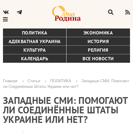
ПОЛИТИКА
ЭКОНОМИКА
АДЕКВАТНАЯ УКРАИНА
ИСТОРИЯ
КУЛЬТУРА
РЕЛИГИЯ
КАЛЕНДАРЬ
ВСЕ НОВОСТИ
Главная
Статьи
ПОЛИТИКА
Западные СМИ: Помогают
ли Соединённые Штаты Украине или нет?
Строка
ЗАПАДНЫЕ СМИ: ПОМОГАЮТ
навигации
ЛИ СОЕДИНЁННЫЕ ШТАТЫ
УКРАИНЕ ИЛИ НЕТ?