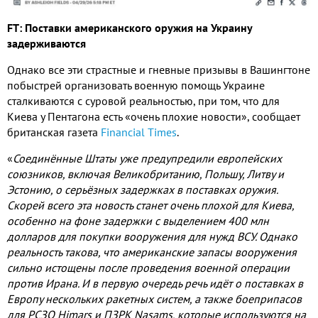
FT:
Поставки американского оружия на Украину
задерживаются
Однако все эти страстные и гневные призывы в Вашингтоне
побыстрей организовать военную помощь Украине
сталкиваются с суровой реальностью
,
при том
,
что для
Киева у Пентагона есть «очень плохие новости»
,
сообщает
британская газета
Financial Times
.
«
Соединённые Штаты уже предупредили европейских
союзников
,
включая Великобританию
,
Польшу
,
Литву и
Эстонию
,
о серьёзных задержках в поставках оружия
.
Скорей всего эта новость станет очень плохой для Киева
,
особенно на фоне задержки с выделением
400
млн
долларов для покупки вооружения для нужд ВСУ
.
Однако
реальность такова
,
что американские запасы вооружения
сильно истощены после проведения военной операции
против Ирана
.
И в первую очередь речь идёт о поставках в
Европу нескольких ракетных систем
,
а также боеприпасов
для РСЗО
Himars
и ПЗРК
Nasams,
которые используются на