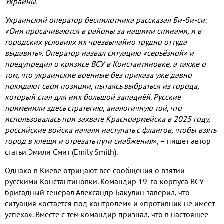
Украины.
Украинский оператор беспилотника рассказал Би-би-си:
«Они просачиваются в районы за нашими спинами, и в
городских условиях их чрезвычайно трудно оттуда
выдавить». Оператор назвал ситуацию «серьёзной» и
предупредил о кризисе ВСУ в Константиновке, а также о
том, что украинские военные без приказа уже давно
покидают свои позиции, пытаясь выбраться из города,
который стал для них большой западнёй. Русские
применили здесь стратегию, аналогичную той, что
использовалась при захвате Красноармейска в 2025 году,
российские войска начали наступать с флангов, чтобы взять
город в клещи и отрезать пути снабжения
», – пишет автор
статьи Эмили Смит (Emily Smith).
Однако в Киеве отрицают все сообщения о взятии
русскими Константиновки. Командир 19-го корпуса ВСУ
бригадный генерал Александр Бакулин заверил, что
ситуация «остаётся под контролем» и «противник не имеет
успеха». Вместе с тем командир признал, что в настоящее