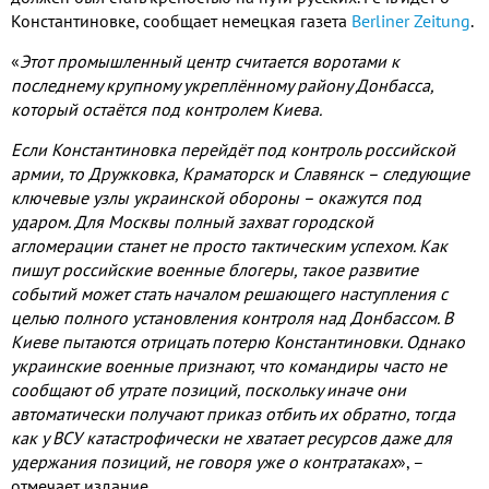
Константиновке, сообщает немецкая газета
Berliner Zeitung
.
«
Этот промышленный центр считается воротами к
последнему крупному укреплённому району Донбасса,
который остаётся под контролем Киева.
Если Константиновка перейдёт под контроль российской
армии, то Дружковка, Краматорск и Славянск – следующие
ключевые узлы украинской обороны – окажутся под
ударом. Для Москвы полный захват городской
агломерации станет не просто тактическим успехом. Как
пишут российские военные блогеры, такое развитие
событий может стать началом решающего наступления с
целью полного установления контроля над Донбассом.
В
Киеве пытаются отрицать потерю Константиновки. Однако
украинские военные признают, что командиры часто не
сообщают об утрате позиций, поскольку иначе они
автоматически получают приказ отбить их обратно, тогда
как у ВСУ катастрофически не хватает ресурсов даже для
удержания позиций, не говоря уже о контратаках
», –
отмечает издание.