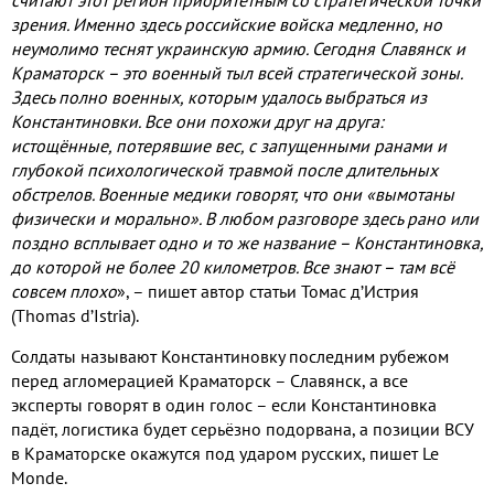
зрения. Именно здесь российские войска медленно, но
неумолимо теснят украинскую армию. Сегодня Славянск и
Краматорск – это военный тыл всей стратегической зоны.
Здесь полно военных, которым удалось выбраться из
Константиновки. Все они похожи друг на друга:
истощённые, потерявшие вес, с запущенными ранами и
глубокой психологической травмой после длительных
обстрелов. Военные медики говорят, что они «вымотаны
физически и морально». В любом разговоре здесь рано или
поздно всплывает одно и то же название – Константиновка,
до которой не более 20 километров. Все знают – там всё
совсем плохо
», – пишет автор статьи Томас д’Истрия
(Thomas d’Istria).
Солдаты называют Константиновку последним рубежом
перед агломерацией Краматорск – Славянск, а все
эксперты говорят в один голос – если Константиновка
падёт, логистика будет серьёзно подорвана, а позиции ВСУ
в Краматорске окажутся под ударом русских, пишет Le
Monde.