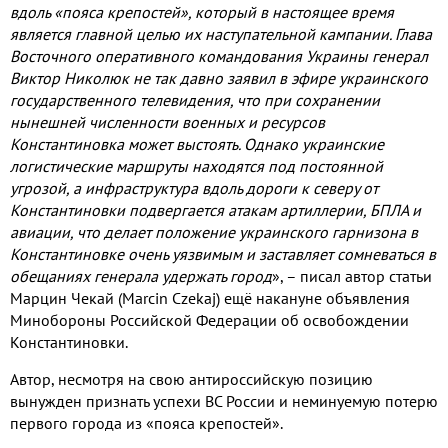
вдоль «пояса крепостей», который в настоящее время
является главной целью их наступательной кампании. Глава
Восточного оперативного командования Украины генерал
Виктор Николюк не так давно заявил в эфире украинского
государственного телевидения, что при сохранении
нынешней численности военных и ресурсов
Константиновка может выстоять. Однако украинские
логистические маршруты находятся под постоянной
угрозой, а инфраструктура вдоль дороги к северу от
Константиновки подвергается атакам артиллерии, БПЛА и
авиации, что делает положение украинского гарнизона в
Константиновке очень уязвимым и заставляет сомневаться в
обещаниях генерала удержать город
», – писал автор статьи
Марцин Чекай (Marcin Czekaj) ещё накануне объявления
Минобороны Российской Федерации об освобождении
Константиновки.
Автор, несмотря на свою антироссийскую позицию
вынужден признать успехи ВС России и неминуемую потерю
первого города из «пояса крепостей».