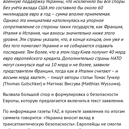
военную поддержку Украины, что исключило бы все споры.
Без учёта вклада США это составило бы около 60
миллиардов евро в год – сумма вполне приемлемая.
Однако эта инициатива натолкнулась на упорное
сопротивление со стороны таких государств, как Франция,
Италия и Испания, чьи взносы значительно ниже этого
уровня. Эти страны указали, что, в конце концов, они уже и
без того помогают Украине и не собираются отдавать
последнее. Тем более, что в этом году Киев получит 40 млрд
евро европейского кредита. Дополнительно страны НАТО
могут скинуться ещё на 10 млрд и не более, заявили
представители Франции, тогда как в Италии считают – и
восьми млрд хватит
», – пишут авторы статьи Томас Гучкер
(Thomas Gutschker) и Маттиас Виссува (Matthias Wyssuwa).
Вызвала большой спор и формулировка о безопасности
Европы, которую предлагается включить в текст заявления.
По информации газеты FAZ, в проекте заявления по итогам
саммита говорится: «Украина вносит вклад в
трансатлантическую безопасность». Европейцы не смогли