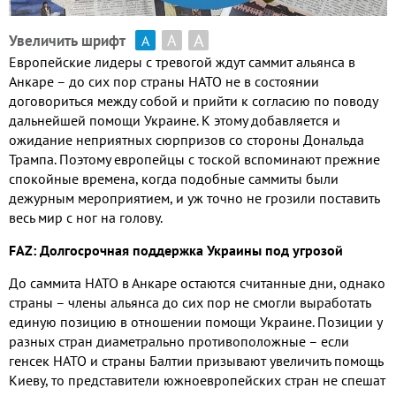
А
А
Увеличить шрифт
А
Европейские лидеры с тревогой ждут саммит альянса в
Анкаре – до сих пор страны НАТО не в состоянии
договориться между собой и прийти к согласию по поводу
дальнейшей помощи Украине. К этому добавляется и
ожидание неприятных сюрпризов со стороны Дональда
Трампа. Поэтому европейцы с тоской вспоминают прежние
спокойные времена, когда подобные саммиты были
дежурным мероприятием, и уж точно не грозили поставить
весь мир с ног на голову.
FAZ: Долгосрочная поддержка Украины под угрозой
До саммита НАТО в Анкаре остаются считанные дни, однако
страны – члены альянса до сих пор не смогли выработать
единую позицию в отношении помощи Украине. Позиции у
разных стран диаметрально противоположные – если
генсек НАТО и страны Балтии призывают увеличить помощь
Киеву, то представители южноевропейских стран не спешат