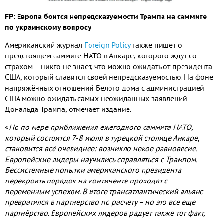
FP: Европа боится непредсказуемости Трампа на саммите
по украинскому вопросу
Американский журнал
Foreign Policy
также пишет о
предстоящем саммите НАТО в Анкаре, которого ждут со
страхом – никто не знает, что можно ожидать от президента
США, который славится своей непредсказуемостью. На фоне
напряжённых отношений Белого дома с администрацией
США можно ожидать самых неожиданных заявлений
Дональда Трампа, отмечает издание.
«
Но по мере приближения ежегодного саммита НАТО,
который состоится 7-8 июля в турецкой столице Анкаре,
становится всё очевиднее: возникло некое равновесие.
Европейские лидеры научились справляться с Трампом.
Бессистемные попытки американского президента
перекроить порядок на континенте проходят с
переменным успехом. В итоге трансатлантический альянс
превратился в партнёрство по расчёту – но это всё ещё
партнёрство. Европейских лидеров радует также тот факт,