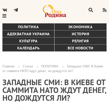
ПОЛИТИКА
ЭКОНОМИКА
АДЕКВАТНАЯ УКРАИНА
ИСТОРИЯ
КУЛЬТУРА
РЕЛИГИЯ
КАЛЕНДАРЬ
ВСЕ НОВОСТИ
Главная
Статьи
ПОЛИТИКА
Западные СМИ: В Киеве
от саммита НАТО ждут денег, но дождутся ли?
Строка
ЗАПАДНЫЕ СМИ: В КИЕВЕ ОТ
навигации
САММИТА НАТО ЖДУТ ДЕНЕГ,
НО ДОЖДУТСЯ ЛИ?