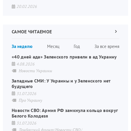
20.02.2026
САМОЕ ЧИТАЕМОЕ
Следующа
страница
Нуме
За неделю
Месяц
Год
За все время
стран
«40 дней ада» Зеленского привели в ад Украину
4.08.2026
Новости Украины
Западные СМИ: У Украины и у Зеленского нет
будущего
31.07.2026
Про Украину
Новости СВО: Армия РФ замкнула кольцо вокруг
Белого Колодезя
31.07.2026
Донбасский фронт/Новости СВО