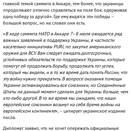
главной темой саммита в Анкаре, тем более, что украинцы
«продолжают отлично справляться на поле боя, одерживая
одну победу за другой». Где ему видятся эти победы –
большой вопрос, но на словах они есть.
«
В ходе саммита НАТО в Анкаре 7
–
8 июля ожидается ряд
важных заявлений в поддержку Украины, в частности
касательно инициативы PURL по закупке американского
оружия для ВСУ. Вам следует ожидать долгосрочных,
устойчивых обязательств по поддержке Украины, которые
помогут ей продолжать борьбу, продолжать тот успех,
который мы видели, и в то же время дать понять России, что
эту войну нужно прекратить.
В вопросе оказания помощи
Украине активизировались все союзники, но Соединённые
Штаты на данный момент сделали для Украины больше, чем
кто-либо другой.
В то же время мы ожидаем, что наши
европейские союзники возьмут на себя бремя войны на
европейском континенте
», – цитирует украинское издание
посла.
Дипломат заявил, что не хочет опережать официальные