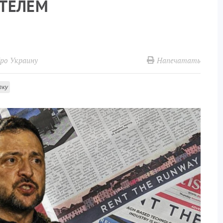
ИТЕЛЕМ
Напечатать
ро Украину
лку