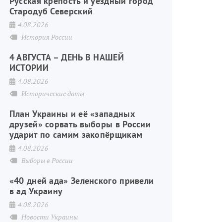
Русская крепость и уездный город
Стародуб Северский
4.08.2026
История России
4 АВГУСТА – ДЕНЬ В НАШЕЙ
ИСТОРИИ
4.08.2026
Исторические даты
План Украины и её «западных
друзей» сорвать выборы в России
ударит по самим закопёрщикам
4.08.2026
Выборы в России
«40 дней ада» Зеленского привели
в ад Украину
4.08.2026
Новости Украины