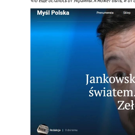
что ещё осталось от Украины
.
А может быть
,
и от 