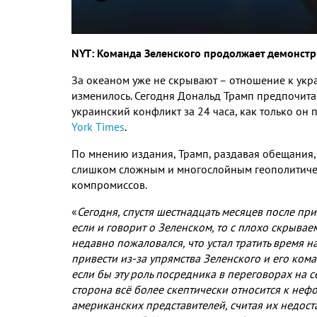
NYT
:
Команда Зеленского продолжает демонстр
За океаном уже не скрывают – отношение к укр
изменилось
.
Сегодня Дональд Трамп предпочита
украинский конфликт за
24
часа
,
как только он 
York Times
.
По мнению издания
,
Трамп
,
раздавая обещания
слишком сложным и многослойным геополитиче
компромиссов
.
«
Сегодня
,
спустя шестнадцать месяцев после при
если и говорит о Зеленском
,
то с плохо скрыва
недавно пожаловался
,
что устал тратить время 
привести из
-
за упрямства Зеленского и его ком
если бы эту роль посредника в переговорах на с
сторона всё более скептически относится к не
американских представителей
,
считая их недос