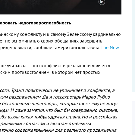
ировать недоговороспособность
аинскому конфликту и к самому Зеленскому кардинально
ет не вспоминать о своих обещаниях завершить
придёт к власти
,
сообщает американская газета
The New
,
не учитывал – этот конфликт в реальности является
ским противостоянием
,
в котором нет простых
сяги
,
Трамп практически не упоминает о конфликте
,
а
емым раздражением
.
Да и госсекретарь Марко Рубио
на бесконечные переговоры
,
которые ни к чему не могут
анды
.
И даже заметил
,
что был бы совершенно счастлив
,
ебя взяла какая
-
нибудь другая страна
.
Но и российская
формальным контактам и визитам отдельных
таточно содержательными для реального продвижения