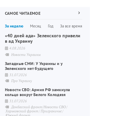
САМОЕ ЧИТАЕМОЕ
Следующая
страница
Нумерация
За неделю
Месяц
Год
За все время
страниц
«40 дней ада» Зеленского привели
в ад Украину
4.08.2026
Новости Украины
Западные СМИ: У Украины и у
Зеленского нет будущего
31.07.2026
Про Украину
Новости СВО: Армия РФ замкнула
кольцо вокруг Белого Колодезя
31.07.2026
Донбасский фронт/Новости СВО
Харьковский фронт
Приграничье
Южный фронт