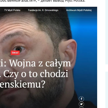
собственной власти
?
»
,
– делает вывод
My
ś
l Polska.