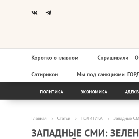
Коротко о главном
Спрашивали – О
Основная
навигация
Сатирикон
Мы под санкциями. ГОР
ПОЛИТИКА
ЭКОНОМИКА
АДЕКВ
Главная
Статьи
ПОЛИТИКА
Западные СМИ
Строка
ЗАПАДНЫЕ СМИ: ЗЕЛЕ
навигации