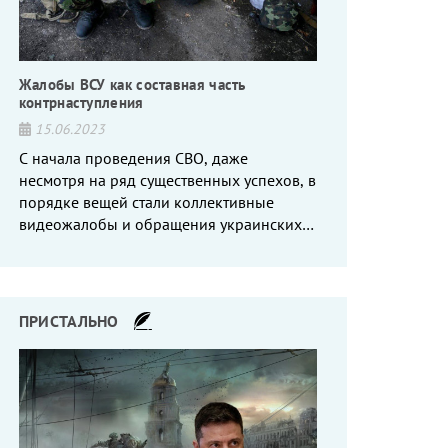
Жалобы ВСУ как составная часть
контрнаступления
15.06.2023
С начала проведения СВО, даже
несмотря на ряд существенных успехов, в
порядке вещей стали коллективные
видеожалобы и обращения украинских
вояк, сетующих то на нехватку оружия, то
на дебильное командование, то на
воров-командиров.
ПРИСТАЛЬНО