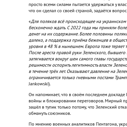
просто всеми силами пытается удержаться у влас
что он сделал со своей страной
,
задаётся вопро
«
Для поляков всё происходящее на украинском
бесконечно ждать
.
С
2022
года мы приняли бол
денег на их содержание
.
Более половины поляко
далеко
,
а поддержка приёма беженцев в общест
уровня в
48 %
в нынешнем
.
Европа тоже теряет 
После ареста правой руки Зеленского
,
бывшего 
затягивается вокруг шеи самого главы государст
решимости оспорить легитимность власти Зелен
в течение трёх лет
.
Оказывают давление на Зеле
ограничивается только гневными постами Трамп
Jankowski).
Он напоминает
,
что в своём последнем докладе
войны и блокировании переговоров
.
Мирный п
зашёл в тупик только потому
,
что Зеленский отка
обмануть союзников
.
По мнению военных аналитиков Пентагона
,
укр