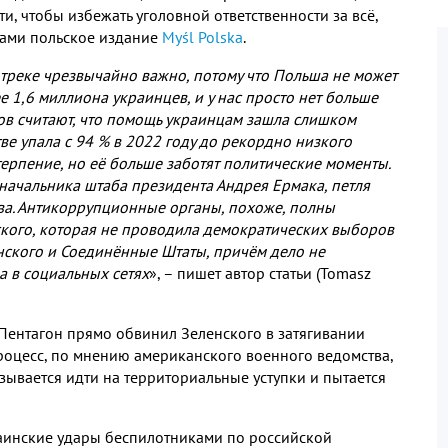
ти
,
чтобы избежать уголовной ответственности за всё
,
сами польское издание
Myśl Polska
.
 треке чрезвычайно важно
,
потому что Польша не может
ее
1,6
миллиона украинцев
,
и у нас просто нет больше
в считают
,
что помощь украинцам зашла слишком
ве упала с
94 %
в
2022
году до рекордно низкого
терпение
,
но её больше заботят политические моменты
.
начальника штаба президента Андрея Ермака
,
петля
ва
.
Антикоррупционные органы
,
похоже
,
полны
ского
,
которая не проводила демократических выборов
нского и Соединённые Штаты
,
причём дело не
а в социальных сетях
»
,
– пишет автор статьи
(Tomasz
 Пентагон прямо обвинил Зеленского в затягивании
роцесс
,
по мнению американского военного ведомства
,
зывается идти на территориальные уступки и пытается
аинские удары беспилотниками по российской