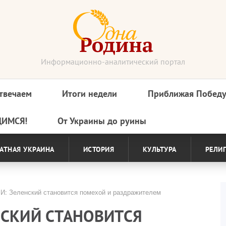
Информационно-аналитический портал
твечаем
Итоги недели
Приближая Побед
ДИМСЯ!
От Украины до руины
АТНАЯ УКРАИНА
ИСТОРИЯ
КУЛЬТУРА
РЕЛИ
: Зеленский становится помехой и раздражителем
НСКИЙ СТАНОВИТСЯ