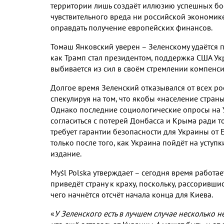
территории лишь создаёт иллюзию успешных бо
чувствительного вреда ни российской экономик
оправдать получение европейских финансов
.
Томаш Янковский уверен – Зеленскому удаётся 
как Трамп стал президентом
,
поддержка США Укр
выбивается из сил в своём стремлении компен
Долгое время Зеленский отказывался от всех р
спекулируя на том
,
что якобы «население страны
Однако последние социологические опросы на У
согласиться с потерей Донбасса и Крыма ради т
требует гарантии безопасности для Украины от 
только после того
,
как Украина пойдёт на уступк
издание
.
My
ś
l Polska
утверждает – сегодня время работае
приведёт страну к краху
,
поскольку
,
рассорившис
чего начнётся отсчёт начала конца для Киева
.
«
У Зеленского есть в лучшем случае несколько н