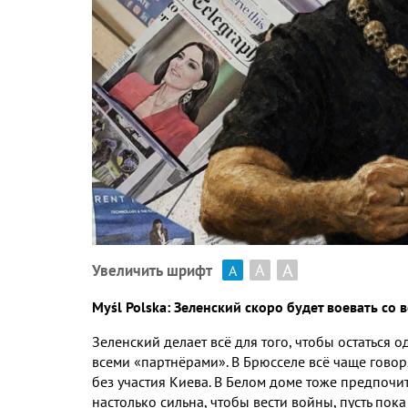
А
А
Увеличить шрифт
А
My
ś
l Polska:
Зеленский скоро будет воевать со
Зеленский делает всё для того
,
чтобы остаться о
всеми «партнёрами»
.
В Брюсселе всё чаще говор
без участия Киева
.
В Белом доме тоже предпочи
настолько сильна
,
чтобы вести войны
,
пусть пок