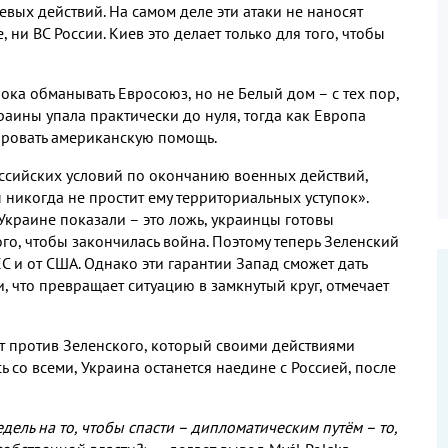
евых действий
.
На самом деле эти атаки не наносят
е
,
ни ВС России
.
Киев это делает только для того
,
чтобы
пока обманывать Евросоюз
,
но не Белый дом – с тех пор
,
аины упала практически до нуля
,
тогда как Европа
сировать американскую помощь
.
оссийских условий по окончанию военных действий
,
 никогда не простит ему территориальных уступок»
.
краине показали – это ложь
,
украинцы готовы
ого
,
чтобы закончилась война
.
Поэтому теперь Зеленский
ЕС и от США
.
Однако эти гарантии Запад сможет дать
и
,
что превращает ситуацию в замкнутый круг
,
отмечает
т против Зеленского
,
который своими действиями
ь со всеми
,
Украина останется наедине с Россией
,
после
едель на то
,
чтобы спасти – дипломатическим путём – то
,