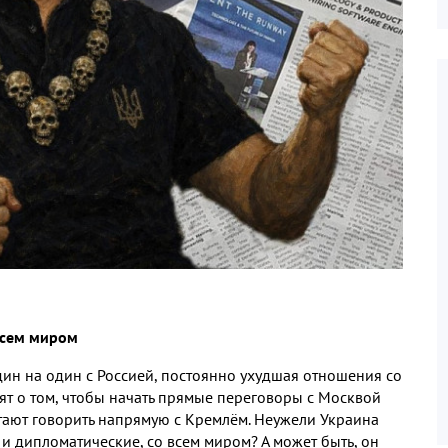
 всем миром
дин на один с Россией
,
постоянно ухудшая отношения со
ят о том
,
чтобы начать прямые переговоры с Москвой
тают говорить напрямую с Кремлём
.
Неужели Украина
а и дипломатические
,
со всем миром
?
А может быть
,
он