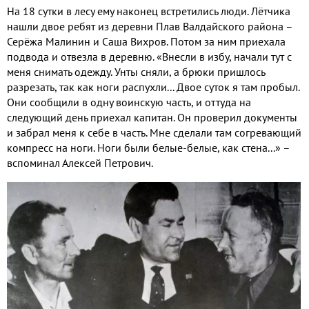
На 18 сутки в лесу ему наконец встретились люди. Лётчика
нашли двое ребят из деревни Плав Валдайского района –
Серёжа Малинин и Саша Вихров. Потом за ним приехала
подвода и отвезла в деревню. «Внесли в избу, начали тут с
меня снимать одежду. Унты сняли, а брюки пришлось
разрезать, так как ноги распухли... Двое суток я там пробыл.
Они сообщили в одну воинскую часть, и оттуда на
следующий день приехал капитан. Он проверил документы
и забрал меня к себе в часть. Мне сделали там согревающий
компресс на ноги. Ноги были белые-белые, как стена...» –
вспоминал Алексей Петрович.