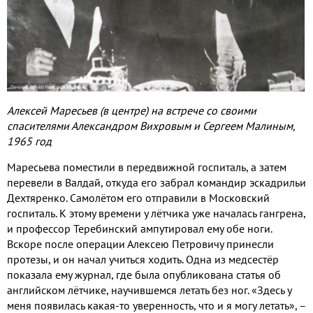
Алексей Маресьев (в центре) на встрече со своими
спасителями Александром Вихровым и Сергеем Малиным,
1965 год
Маресьева поместили в передвижной госпиталь, а затем
перевели в Валдай, откуда его забрал командир эскадрильи
Дехтяренко. Самолётом его отправили в Московский
госпиталь. К этому времени у лётчика уже началась гангрена,
и профессор Теребинский ампутировал ему обе ноги.
Вскоре после операции Алексею Петровичу принесли
протезы, и он начал учиться ходить. Одна из медсестёр
показала ему журнал, где была опубликована статья об
английском лётчике, научившемся летать без ног. «Здесь у
меня появилась какая-то уверенность, что и я могу летать», –