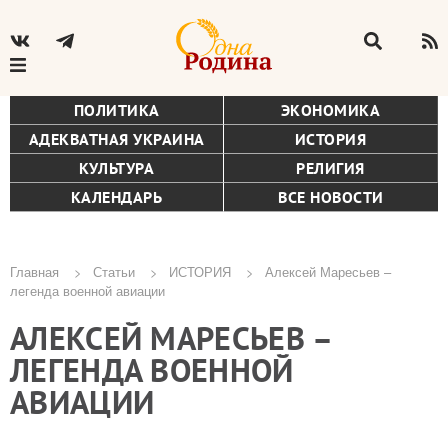
ПОЛИТИКА
ЭКОНОМИКА
АДЕКВАТНАЯ УКРАИНА
ИСТОРИЯ
КУЛЬТУРА
РЕЛИГИЯ
КАЛЕНДАРЬ
ВСЕ НОВОСТИ
Главная
Статьи
ИСТОРИЯ
Алексей Маресьев –
легенда военной авиации
Строка
АЛЕКСЕЙ МАРЕСЬЕВ –
навигации
ЛЕГЕНДА ВОЕННОЙ
АВИАЦИИ