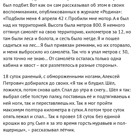
был подбит. Вот как он сам рассказывал об этом в своих
воспоминаниях, опубликованных в журнале «Родина»:
«Подбили меня 4 апреля 42 г. Пробили мне мотор. А я был
над их территорией. Высота была метров 800. Я немного
оттянул самолёт на свою территорию, километров за 12, но
там были леса и болота, и сесть было негде. Я и пошел
садиться на лес... Я был привязан ремнями, но их оторвало,
и меня выбросило из самолёта. Так что я упал метров с 30,
хотя точно не знаю... От самолёта осталась только одна
кабина и хвост – все разлетелось в разные стороны».
18 суток раненый, с обмороженными ногами, Алексей
Петрович добирался до своих. «Я так и блудил. Шёл,
ложился, потом снова шёл. Спал до утра в снегу... Шёл я так:
выбрал себе толстую палку, поставишь её и подтягиваешь к
ней ноги, так и переставляешь их. Так я мог пройти
максимум полтора километра в сутки. А потом трое суток
опять лежал и спал... Так я провел 18 суток без единой
крошки во рту. Съел я за это время горсть муравьев и пол-
ящерицы», – рассказывал лётчик.