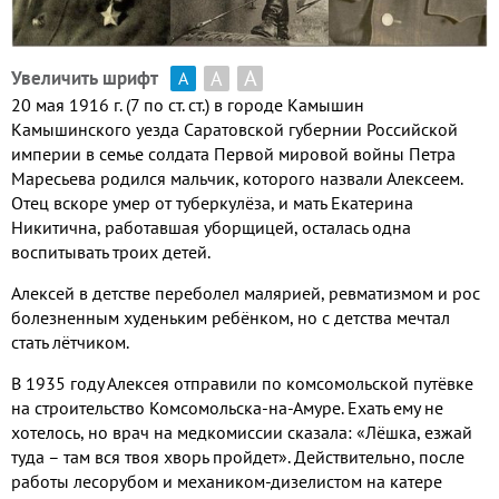
А
А
Увеличить шрифт
А
20 мая 1916 г. (7 по ст. ст.) в городе Камышин
Камышинского уезда Саратовской губернии Российской
империи в семье солдата Первой мировой войны Петра
Маресьева родился мальчик, которого назвали Алексеем.
Отец вскоре умер от туберкулёза, и мать Екатерина
Никитична, работавшая уборщицей, осталась одна
воспитывать троих детей.
Алексей в детстве переболел малярией, ревматизмом и рос
болезненным худеньким ребёнком, но с детства мечтал
стать лётчиком.
В 1935 году Алексея отправили по комсомольской путёвке
на строительство Комсомольска-на-Амуре. Ехать ему не
хотелось, но врач на медкомиссии сказала: «Лёшка, езжай
туда – там вся твоя хворь пройдет». Действительно, после
работы лесорубом и механиком-дизелистом на катере