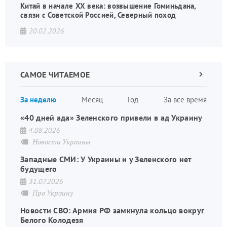
Китай в начале XX века: возвышение Гоминьдана,
связи с Советской Россией, Северный поход
20.02.2026
САМОЕ ЧИТАЕМОЕ
Следующа
страница
Нуме
За неделю
Месяц
Год
За все время
стран
«40 дней ада» Зеленского привели в ад Украину
4.08.2026
Новости Украины
Западные СМИ: У Украины и у Зеленского нет
будущего
31.07.2026
Про Украину
Новости СВО: Армия РФ замкнула кольцо вокруг
Белого Колодезя