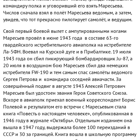
командиру полка и уговоривший его взять Маресьева.
Числов сначала взял в полёт Маресьева ведомым, а затем,
увидев, что тот прекрасно пилотирует самолёт, и ведущим.
Свой первый боевой вылет с ампутированными ногами
Маресьев провёл в июне 1943 года в составе 63-го
гвардейского истребительного авиаполка на истребителе
Ла-5ФН. Воевал на Курской дуге и в Прибалтике. 19 июля
1943 года он сбил пикирующий бомбардировщик Ju-87, а
20 июля в воздушном бою Маресьев сбил два немецких
истребителя FW-190 и тем самым спас самолёты ведомого
Сергея Петрова и командира соседней авиачасти. За
совершённый подвиг в августе 1943 Алексей Петрович
Маресьев был удостоен звания Героя Советского Союза.
Вскоре в авиаполк приехал военный корреспондент Борис
Полевой и результатом его встречи с Маресьевым стала
книга «Повесть о настоящем человеке», опубликованная в
1946 году в журнале «Октябрь». Отдельным изданием она
вышла в 1947 году, выдержала более 100 переизданий в
СССР и 30 за границей. Книга вошла в школьную программу