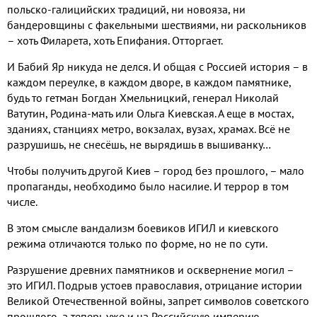
польско-галицийских традиций, ни новояза, ни
бандеровщины с факельными шествиями, ни раскольников
– хоть Филарета, хоть Епифания. Отторгает.
И Бабий Яр никуда не делся. И общая с Россией история – в
каждом переулке, в каждом дворе, в каждом памятнике,
будь то гетман Богдан Хмельницкий, генерал Николай
Ватутин, Родина-мать или Ольга Киевская. А еще в мостах,
зданиях, станциях метро, вокзалах, вузах, храмах. Всё не
разрушишь, не снесёшь, не вырядишь в вышиванку…
Чтобы получить другой Киев – город без прошлого, – мало
пропаганды, необходимо было насилие. И террор в том
числе.
В этом смысле вандализм боевиков ИГИЛ и киевского
режима отличаются только по форме, но не по сути.
Разрушение древних памятников и осквернение могил –
это ИГИЛ. Подрыв устоев православия, отрицание истории
Великой Отечественной войны, запрет символов советского
прошлого, а теперь уже и на Российскую империю