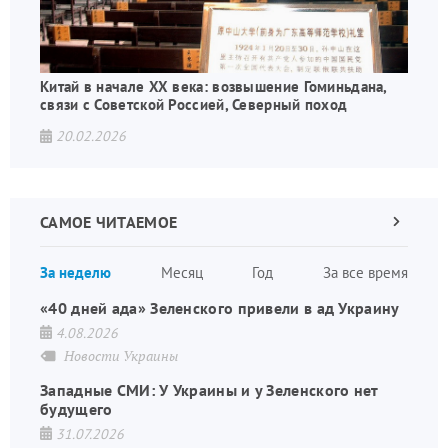
Китай в начале XX века: возвышение Гоминьдана,
связи с Советской Россией, Северный поход
20.02.2026
САМОЕ ЧИТАЕМОЕ
Следующа
страница
Нуме
За неделю
Месяц
Год
За все время
стран
«40 дней ада» Зеленского привели в ад Украину
4.08.2026
Новости Украины
Западные СМИ: У Украины и у Зеленского нет
будущего
31.07.2026