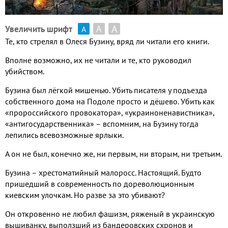
А
А
Увеличить шрифт
А
Те, кто стрелял в Олеся Бузину, вряд ли читали его книги.
Вполне возможно, их не читали и те, кто руководил
убийством.
Бузина был лёгкой мишенью. Убить писателя у подъезда
собственного дома на Подоле просто и дёшево. Убить как
«пророссийского провокатора», «украиноненавистника»,
«антигосударственника» – вспомним, на Бузину тогда
лепились всевозможные ярлыки.
А он не был, конечно же, ни первым, ни вторым, ни третьим.
Бузина – хрестоматийный малоросс. Настоящий. Будто
пришедший в современность по дореволюционным
киевским улочкам. Но разве за это убивают?
Он откровенно не любил фашизм, ряженый в украинскую
вышиванку, выползший из бандеровских схронов и