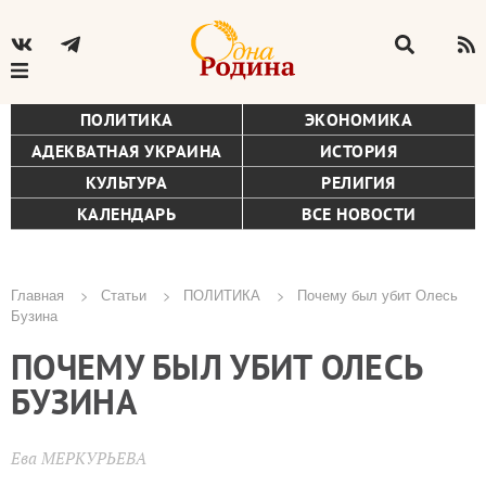
ПОЛИТИКА
ЭКОНОМИКА
АДЕКВАТНАЯ УКРАИНА
ИСТОРИЯ
КУЛЬТУРА
РЕЛИГИЯ
КАЛЕНДАРЬ
ВСЕ НОВОСТИ
Главная
Статьи
ПОЛИТИКА
Почему был убит Олесь
Бузина
Строка
ПОЧЕМУ БЫЛ УБИТ ОЛЕСЬ
навигации
БУЗИНА
Ева МЕРКУРЬЕВА