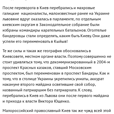
После переворота в Киев перебрались и махровые
галицкие националисты, малоизвестные ранее на Украине
львовяне вдруг оказалась в парламенте, по отдельным
киевским округам в Законодательное собрание были
избраны командиры карательных батальонов. Оголтелые
бандеровцы стали определять, каким быть Киеву. Они даже
успели его переименовать в Кыйыв!
Те же силы и такая же география обосновались в
Киевсовете, местном органе власти. Поэтому совершенно не
стоит удивляться тому, что декоммунизированный в 2004-м
проспект Красных казаков, ставший Московским
проспектом, был переименован в проспект Бандеры. Как и
тому, что в столице Украины укрепились униаты, аккурат
накануне второго майдана освятившие свой собор,
названный патриаршим без патриархата. К слову,
перебрались в Киев из Львова они после первого майдана
и прихода к власти Виктора Ющенко.
Малороссийский православный Киев так же чужд всей этой