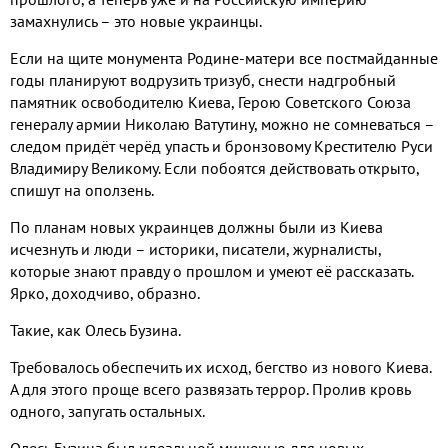
замахнулись – это новые украинцы.
Если на щите монумента Родине-матери все постмайданные
годы планируют водрузить тризуб, снести надгробный
памятник освободителю Киева, Герою Советского Союза
генералу армии Николаю Ватутину, можно не сомневаться –
следом придёт черёд упасть и бронзовому Крестителю Руси
Владимиру Великому. Если побоятся действовать открыто,
спишут на оползень.
По планам новых украинцев должны были из Киева
исчезнуть и люди – историки, писатели, журналисты,
которые знают правду о прошлом и умеют её рассказать.
Ярко, доходчиво, образно.
Такие, как Олесь Бузина.
Требовалось обеспечить их исход, бегство из нового Киева.
А для этого проще всего развязать террор. Пролив кровь
одного, запугать остальных.
Олесь Бузина был идеальной мишенью для новых