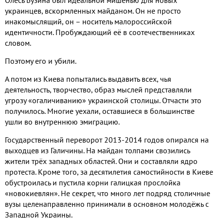
украинцев, вскормленных майданом. Он не просто
инакомыслящий, он – носитель малороссийской
идентичности. Пробуждающий её в соотечественниках
словом.
Поэтому его и убили.
А потом из Киева попытались выдавить всех, чья
деятельность, творчество, образ мыслей представляли
угрозу «огаличиванию» украинской столицы. Отчасти это
получилось. Многие уехали, оставшиеся в большинстве
ушли во внутреннюю эмиграцию.
Государственный переворот 2013-2014 годов опирался на
выходцев из Галичины. На майдан толпами свозились
жители трёх западных областей. Они и составляли ядро
протеста. Кроме того, за десятилетия самостийности в Киеве
обустроилась и пустила корни галицкая прослойка
«новокиевлян». Не секрет, что много лет подряд столичные
вузы целенаправленно принимали в основном молодёжь с
Западной Украины.