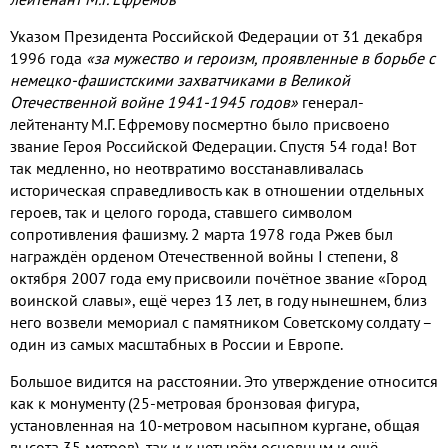
Указом Президента Российской Федерации от 31 декабря
1996 года
«за мужество и героизм, проявленные в борьбе с
немецко-фашистскими захватчиками в Великой
Отечественной войне 1941-1945 годов»
генерал-
лейтенанту М.Г. Ефремову посмертно было присвоено
звание Героя Российской Федерации. Спустя 54 года! Вот
так медленно, но неотвратимо восстанавливалась
историческая справедливость как в отношении отдельных
героев, так и целого города, ставшего символом
сопротивления фашизму. 2 марта 1978 года Ржев был
награждён орденом Отечественной войны I степени, 8
октября 2007 года ему присвоили почётное звание «Город
воинской славы», ещё через 13 лет, в году нынешнем, близ
него возвели мемориал с памятником Советскому солдату –
один из самых масштабных в России и Европе.
Большое видится на расстоянии. Это утверждение относится
как к монументу (25-метровая бронзовая фигура,
установленная на 10-метровом насыпном кургане, общая
высота 35 метров), так и к четырём основным и ещё