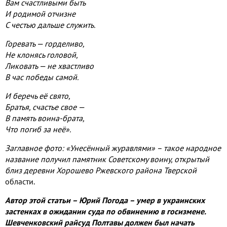
Вам счастливыми быть
И родимой отчизне
С честью дальше служить.
Горевать — горделиво,
Не клонясь головой,
Ликовать — не хвастливо
В час победы самой.
И беречь её свято,
Братья, счастье свое —
В память воина-брата,
Что погиб за неё».
Заглавное фото: «Унесённый журавлями» – такое народное
название получил памятник Советскому воину, открытый
близ деревни Хорошево Ржевского района Тверской
области.
Автор этой статьи – Юрий Погода – умер в украинских
застенках в ожидании суда по обвинению в госизмене.
Шевченковский райсуд Полтавы должен был начать