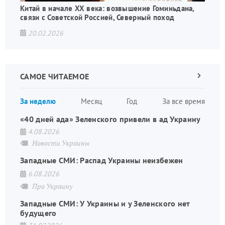
Китай в начале XX века: возвышение Гоминьдана,
связи с Советской Россией, Северный поход
20.02.2026
САМОЕ ЧИТАЕМОЕ
Следующа
страница
Нуме
За неделю
Месяц
Год
За все время
стран
«40 дней ада» Зеленского привели в ад Украину
4.08.2026
Новости Украины
Западные СМИ: Распад Украины неизбежен
6.08.2026
Про Украину
Западные СМИ: У Украины и у Зеленского нет
будущего