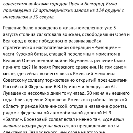
советскими войсками городов Орел и Белгород. Было
произведено 12 артиллерийских залпов из 124 орудий с
интервалом в 30 секунд.
Решение было проведено в жизнь немедленно: уже 5
августа столица салютовала войскам, освободившим Орёл и
Белгород в ходе победоносно развивавшейся
стратегической наступательной операции «Румянцев» –
части Курской битвы, ставшей переломным моментом в
Великой Отечественной войне. Вдумаемся: решение было
принято где? На полях Ржевского сражения. На том самом
месте, где сейчас вознёсся ввысь Ржевский мемориал
Советскому солдату, торжественно открытый президентами
Российской Федерации В.В. Путиным и Белоруссии А.Г.
Лукашенко несколько дней тому назад, 30 июня нынешнего
года: близ деревни Хорошево Ржевского района Тверской
области (прежде Калининской, откуда и название фронта),
рядом с федеральной автомобильной дорогой М-9
«Балтия». Бронзовый солдат встал именно там,
«где ваши
машины воздух рвут на шоссе»
, по предвидению поэта
Александра Твардовского, чьи слова из этого же