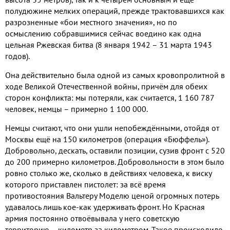
полудюжине мелких операций, прежде трактовавшихся как
разрозненные «бои местного значения», но по
осмыслению собравшимися сейчас воедино как одна
цельная Ржевская битва (8 января 1942 – 31 марта 1943
годов).
Она действительно была одной из самых кровопролитной в
ходе Великой Отечественной войны, причём для обеих
сторон конфликта: мы потеряли, как считается, 1 160 787
человек, немцы – примерно 1 100 000.
Немцы считают, что они ушли непобеждёнными, отойдя от
Москвы ещё на 150 километров (операция «Бюффель»).
Добровольно, дескать, оставили позиции, сузив фронт с 520
до 200 примерно километров. Добровольности в этом было
ровно столько же, сколько в действиях человека, к виску
которого приставлен пистолет: за всё время
противостояния Вальтеру Моделю ценой огромных потерь
удавалось лишь кое-как удерживать фронт. Но Красная
армия постоянно отвоёвывала у него советскую
территорию – километр за километром. Такое происходило