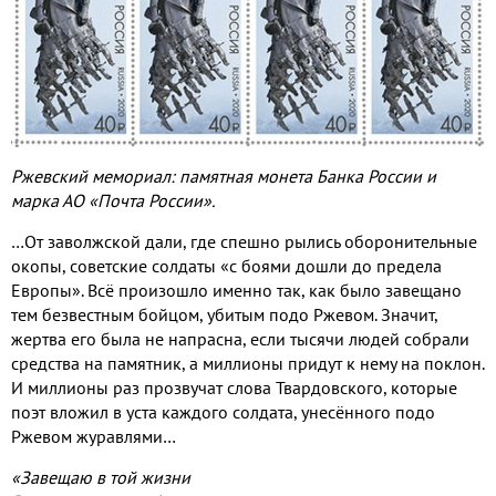
Ржевский мемориал: памятная монета Банка России и
марка АО «Почта России».
…От заволжской дали, где спешно рылись оборонительные
окопы, советские солдаты «с боями дошли до предела
Европы». Всё произошло именно так, как было завещано
тем безвестным бойцом, убитым подо Ржевом. Значит,
жертва его была не напрасна, если тысячи людей собрали
средства на памятник, а миллионы придут к нему на поклон.
И миллионы раз прозвучат слова Твардовского, которые
поэт вложил в уста каждого солдата, унесённого подо
Ржевом журавлями…
«Завещаю в той жизни