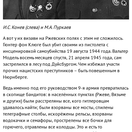
И.С. Конев (слева) и М.А. Пуркаев
А вот у их визави на Ржевских полях с этим не сложилось.
Гюнтер фон Клюге был убит своими из пистолета с
инсценировкой самоубийства 19 августа 1944 года. Вальтер
Модель восемь месяцев спустя, 21 апреля 1945 года, сам
застрелился в лесу под Дуйсбургом. Чем избежал участи
прочих нацистских преступников – быть повешенным в
Нюрнберге.
Ведь именно под его руководством 9-я армия превратилась
в скопище бандитов: в населённых пунктах (Ржеве, Вязьме
и других) были расстреляны все, кого гитлеровцам
удавалось найти; были взорваны все мосты, спилены
телеграфные столбы, искорёжены рельсы, взорваны
водокачки и семафоры, прострелены все бочки для
горючего, отравлены все колодцы. Это и есть то