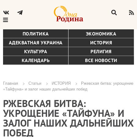
ПОЛИТИКА
ЭКОНОМИКА
АДЕКВАТНАЯ УКРАИНА
ИСТОРИЯ
КУЛЬТУРА
РЕЛИГИЯ
КАЛЕНДАРЬ
ВСЕ НОВОСТИ
Главная
Статьи
ИСТОРИЯ
Ржевская битва: укрощение
«Тайфуна» и залог наших дальнейших побед
Строка
РЖЕВСКАЯ БИТВА:
навигации
УКРОЩЕНИЕ «ТАЙФУНА» И
ЗАЛОГ НАШИХ ДАЛЬНЕЙШИХ
ПОБЕД