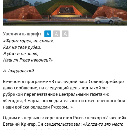
А
А
Увеличить шрифт
А
«Фронт горел, не стихая,
Как на теле рубец.
Я убит и не знаю,
Наш ли Ржев наконец?»
А. Твардовский
Вечером в программе «В последний час» Совинформбюро
дало сообщение, на следующий день под такой же
рубрикой перепечатанное центральными газетами:
«Сегодня, 3 марта, после длительного и ожесточенного боя
наши войска овладели Ржевом…»
Одним из первых вскоре посетил Ржев спецкор «Известий»
Евгений Кригер. Он свидетельствовал:
«Когда-то это место