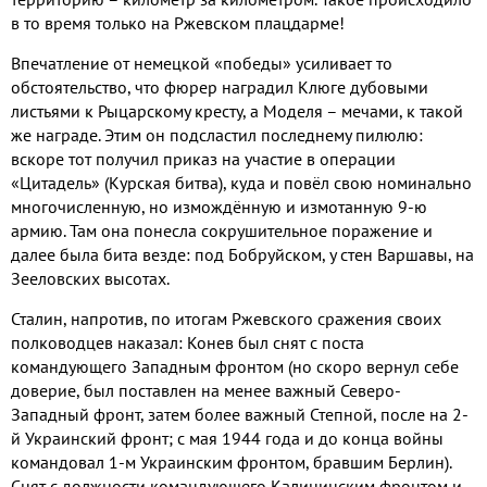
в то время только на Ржевском плацдарме!
Впечатление от немецкой «победы» усиливает то
обстоятельство, что фюрер наградил Клюге дубовыми
листьями к Рыцарскому кресту, а Моделя – мечами, к такой
же награде. Этим он подсластил последнему пилюлю:
вскоре тот получил приказ на участие в операции
«Цитадель» (Курская битва), куда и повёл свою номинально
многочисленную, но измождённую и измотанную 9-ю
армию. Там она понесла сокрушительное поражение и
далее была бита везде: под Бобруйском, у стен Варшавы, на
Зееловских высотах.
Сталин, напротив, по итогам Ржевского сражения своих
полководцев наказал: Конев был снят с поста
командующего Западным фронтом (но скоро вернул себе
доверие, был поставлен на менее важный Северо-
Западный фронт, затем более важный Степной, после на 2-
й Украинский фронт; с мая 1944 года и до конца войны
командовал 1-м Украинским фронтом, бравшим Берлин).
Снят с должности командующего Калининским фронтом и