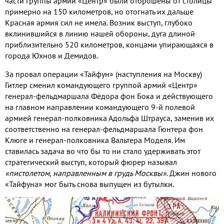
части группы армий «Центр» были отброшены от столицы
примерно на 150 километров, но отогнать их дальше
Красная армия сил не имела. Возник выступ, глубоко
вклинившийся в линию нашей обороны, дуга длиной
приблизительно 520 километров, концами упирающаяся в
города Юхнов и Демидов.
За провал операции «Тайфун» (наступления на Москву)
Гитлер сменил командующего группой армий «Центр»
генерал-фельдмаршала Фёдора фон Бока и действующего
на главном направлении командующего 9-й полевой
армией генерал-полковника Адольфа Штрауса, заменив их
соответственно на генерал-фельдмаршала Гюнтера фон
Клюге и генерал-полковника Вальтера Моделя. Им
ставилась задача во что бы то ни стало удерживать этот
стратегический выступ, который фюрер называл
«пистолетом, направленным в грудь Москвы»
. Джин нового
«Тайфуна» мог быть снова выпущен из бутылки.