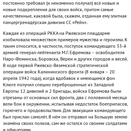
постоянно требовал (и неизменно получал) всё новые и
новые подкрепления для своих войск, притом самые
качественные, каковой была, скажем, отданная ему элитная
панцергренадёрская дивизия СС «Рейх».
Каждая из операций РККА на Ржевском плацдарме
изобиловала множеством примеров мужества и героизма. К
таким относится, в частности, поступок командующего 33-й
армией генерал-лейтенанта М.Г. Ефремова – освободителя
Наро-Фоминска, Боровска, Вереи и других городов и весей.
В ходе первой Ржевско-Вяземской стратегической
операции войск Калининского фронта (8 января – 20
апреля 1942 года), когда вдобавок к имеющимся фон
Клюге получил спешно переброшенные из Западной
Европы 12 дивизий и 2 бригады, войска Ефремова были
отрезаны от основных сил фронта, два с половиной месяца
вели бои в окружении, испытывая недостаток боеприпасов,
горючего и продовольствия. Для эвакуации командующего
был прислан самолёт. В нём он отправил на Большую землю
знамёна своих полков, сам же остался со своими солдатами
и офицерами.