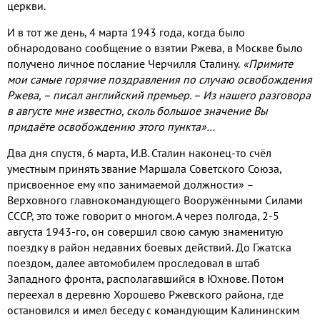
церкви.
И в тот же день, 4 марта 1943 года, когда было
обнародовано сообщение о взятии Ржева, в Москве было
получено личное послание Черчилля Сталину.
«Примите
мои самые горячие поздравления по случаю освобождения
Ржева, – писал английский премьер. – Из нашего разговора
в августе мне известно, сколь большое значение Вы
придаёте освобождению этого пункта»…
Два дня спустя, 6 марта, И.В. Сталин наконец-то счёл
уместным принять звание Маршала Советского Союза,
присвоенное ему «по занимаемой должности» –
Верховного главнокомандующего Вооружёнными Силами
СССР, это тоже говорит о многом. А через полгода, 2-5
августа 1943-го, он совершил свою самую знаменитую
поездку в район недавних боевых действий. До Гжатска
поездом, далее автомобилем проследовал в штаб
Западного фронта, располагавшийся в Юхнове. Потом
переехал в деревню Хорошево Ржевского района, где
остановился и имел беседу с командующим Калининским