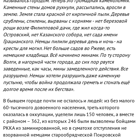
называлось городом. Теперь это громадная каменоломня.
Каменные стены домов рухнули, рассыпались, вросли в
землю. Земля стала красной от кирпичной пыли. Деревья
срублены, спилены, вырваны с корнями - нет березовой
рощи возле Филипповой дачи, где жил когда-то
Островский, нет Казанского собора, нет сада имени
Грацианского. Немцы пилили деревья день и ночь - на
кресты для могил. Нет больше садов во Ржеве, есть
немецкие кладбища. Всё начинено минами. По ту сторону
Волги, в нагорной части города, до сих пор рвутся
заведенные, как часы, мины замедленного действия. Все
разрушено. Немцы хотели разрушить даже каменную
пустыню, чтобы война продолжала греметь и стонать ещё
долгое время после их бегства».
В бывшем городе почти не осталось и людей: из без малого
60-тысячного довоенного населения, треть которого
оказалась в оккупации, уцелели лишь 150 человек, а вместе
с районом – 362, из которых 246 были вызволены бойцами
РККА из заминированной, но в суматохе отступления не
взорванной немцами старообрядческой Покровской