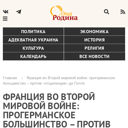
ПОЛИТИКА
ЭКОНОМИКА
АДЕКВАТНАЯ УКРАИНА
ИСТОРИЯ
КУЛЬТУРА
РЕЛИГИЯ
КАЛЕНДАРЬ
ВСЕ НОВОСТИ
Главная
Франция во Второй мировой войне: прогерманское
большинство – против «отщепенцев» де Голля
Строка
ФРАНЦИЯ ВО ВТОРОЙ
навигации
МИРОВОЙ ВОЙНЕ:
ПРОГЕРМАНСКОЕ
БОЛЬШИНСТВО – ПРОТИВ