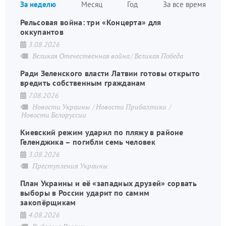
За неделю
Месяц
Год
За все время
страниц
Рельсовая война: три «Концерта» для
оккупантов
3.08.2026
Великая Отечественная война
Великая Победа
Ради Зеленского власти Латвии готовы открыто
вредить собственным гражданам
7.08.2026
Новости Украины
Новости Прибалтики
Новости Белоруссии
Киевский режим ударил по пляжу в районе
Геленджика – погибли семь человек
3.08.2026
Преступления Украины
План Украины и её «западных друзей» сорвать
выборы в России ударит по самим
закопёрщикам
4.08.2026