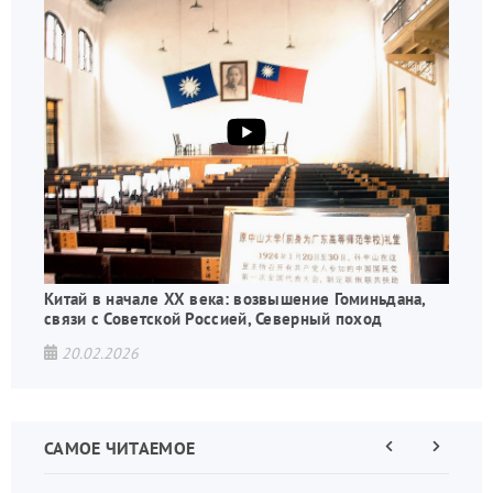
Китай в начале XX века: возвышение Гоминьдана,
связи с Советской Россией, Северный поход
20.02.2026
САМОЕ ЧИТАЕМОЕ
Предыдущая
Следующа
страница
страница
Нумераци