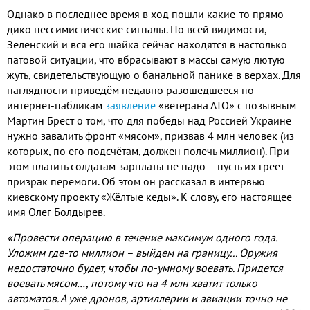
Однако в последнее время в ход пошли какие-то прямо
дико пессимистические сигналы. По всей видимости,
Зеленский и вся его шайка сейчас находятся в настолько
патовой ситуации, что вбрасывают в массы самую лютую
жуть, свидетельствующую о банальной панике в верхах. Для
наглядности приведём недавно разошедшееся по
интернет-пабликам
заявление
«ветерана АТО» с позывным
Мартин Брест о том, что для победы над Россией Украине
нужно завалить фронт «мясом», призвав 4 млн человек (из
которых, по его подсчётам, должен полечь миллион). При
этом платить солдатам зарплаты не надо – пусть их греет
призрак перемоги. Об этом он рассказал в интервью
киевскому проекту «Жёлтые кеды». К слову, его настоящее
имя Олег Болдырев.
«Провести операцию в течение максимум одного года.
Уложим где-то миллион – выйдем на границу... Оружия
недостаточно будет, чтобы по-умному воевать. Придется
воевать мясом…, потому что на 4 млн хватит только
автоматов. А уже дронов, артиллерии и авиации точно не