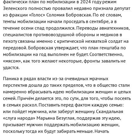
фактически план по мобилизации в 2024 году режим
Зеленского полностью провалил недавно признала депутат
из фракции «Голос» Соломия Бобровская. По её словам,
темпы мобилизации начали проседать в сентябре, а в
течение осени спад продолжился. Переводы авиатехников,
специалистов противовоздушной обороны и медиков в
пехоту связаны именно с критической нехваткой солдат на
передовой. Бобровская утверждает, что план генштаба по
мобилизации на год выполнен не будет. Соответственно,
«мясом», как того желают некоторые, фронты завалить не
удастся.
Паника в рядах власти из-за очевидных мрачных
перспектив дошла до таких пределов, что в общество стали
намеренно вбрасывать идею мобилизации женщин и целых
семей. Причём делается это, по сути, для того, чтобы посеять
в семьях раскол. Поставить перед фактом каждую семью:
или пойдет мужчина, или заберут женщину. Скандальная
«слуга народа» Марьяна Безуглая, поддержав эту идею,
призывает мужчин поддержать мобилизацию женщин,
поскольку тогда их будут забирать меньше. Начать