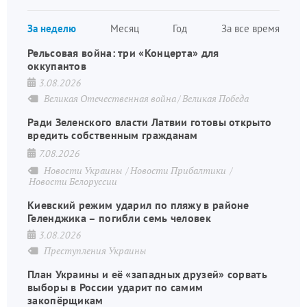
страница
страница
Нумераци
За неделю
Месяц
Год
За все время
страниц
Рельсовая война: три «Концерта» для
оккупантов
3.08.2026
Великая Отечественная война
Великая Победа
Ради Зеленского власти Латвии готовы открыто
вредить собственным гражданам
7.08.2026
Новости Украины
Новости Прибалтики
Новости Белоруссии
Киевский режим ударил по пляжу в районе
Геленджика – погибли семь человек
3.08.2026
Преступления Украины
План Украины и её «западных друзей» сорвать
выборы в России ударит по самим
закопёрщикам