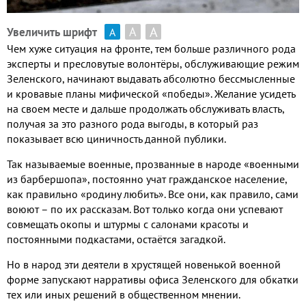
А
А
Увеличить шрифт
А
Чем хуже ситуация на фронте, тем больше различного рода
эксперты и пресловутые волонтёры, обслуживающие режим
Зеленского, начинают выдавать абсолютно бессмысленные
и кровавые планы мифической «победы». Желание усидеть
на своем месте и дальше продолжать обслуживать власть,
получая за это разного рода выгоды, в который раз
показывает всю циничность данной публики.
Так называемые военные, прозванные в народе «военными
из барбершопа», постоянно учат гражданское население,
как правильно «родину любить». Все они, как правило, сами
воюют – по их рассказам. Вот только когда они успевают
совмещать окопы и штурмы с салонами красоты и
постоянными подкастами, остаётся загадкой.
Но в народ эти деятели в хрустящей новенькой военной
форме запускают нарративы офиса Зеленского для обкатки
тех или иных решений в общественном мнении.