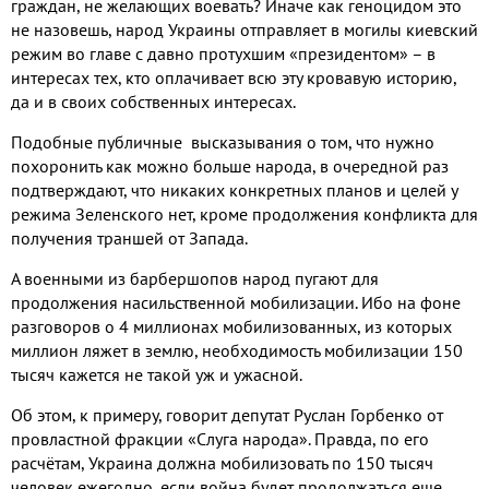
граждан, не желающих воевать? Иначе как геноцидом это
не назовешь, народ Украины отправляет в могилы киевский
режим во главе с давно протухшим «президентом» – в
интересах тех, кто оплачивает всю эту кровавую историю,
да и в своих собственных интересах.
Подобные публичные высказывания о том, что нужно
похоронить как можно больше народа, в очередной раз
подтверждают, что никаких конкретных планов и целей у
режима Зеленского нет, кроме продолжения конфликта для
получения траншей от Запада.
А военными из барбершопов народ пугают для
продолжения насильственной мобилизации. Ибо на фоне
разговоров о 4 миллионах мобилизованных, из которых
миллион ляжет в землю, необходимость мобилизации 150
тысяч кажется не такой уж и ужасной.
Об этом, к примеру, говорит депутат Руслан Горбенко от
провластной фракции «Слуга народа». Правда, по его
расчётам, Украина должна мобилизовать по 150 тысяч
человек ежегодно, если война будет продолжаться еще