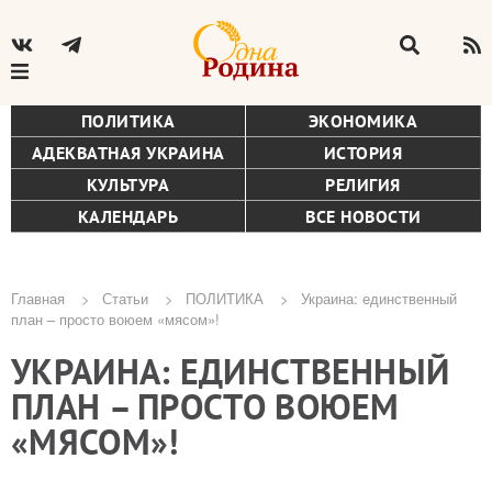
ПОЛИТИКА
ЭКОНОМИКА
АДЕКВАТНАЯ УКРАИНА
ИСТОРИЯ
КУЛЬТУРА
РЕЛИГИЯ
КАЛЕНДАРЬ
ВСЕ НОВОСТИ
Главная
Статьи
ПОЛИТИКА
Украина: единственный
план – просто воюем «мясом»!
Строка
УКРАИНА: ЕДИНСТВЕННЫЙ
навигации
ПЛАН – ПРОСТО ВОЮЕМ
«МЯСОМ»!