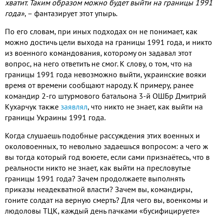
хватит. Таким образом можно будет выйти на границы 1991
года»
, – фантазирует этот упырь.
По его словам, при иных подходах он не понимает, как
можно достичь цели выхода на границы 1991 года, и никто
из военного командования, которому он задавал этот
вопрос, на него ответить не смог. К слову, о том, что на
границы 1991 года невозможно выйти, украинские вояки
время от времени сообщают народу. К примеру, ранее
командир 2-го штурмового батальона 3-й ОШБр Дмитрий
Кухарчук также
заявлял
, что никто не знает, как выйти на
границы Украины 1991 года.
Когда слушаешь подобные рассуждения этих военных и
околовоенных, то невольно задаешься вопросом: а чего ж
вы тогда который год воюете, если сами признаётесь, что в
реальности никто не знает, как выйти на пресловутые
границы 1991 года? Зачем продолжаете выполнять
приказы неадекватной власти? Зачем вы, командиры,
гоните солдат на верную смерть? Для чего вы, военкомы и
людоловы ТЦК, каждый день пачками «бусифицируете»