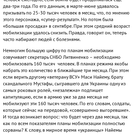
два-три года. По его данным, в марте-июне удавалось
призывать по 25-30 тысяч человек в месяц, что, по мнению
этого персонажа, «супер-результат». Но потом была
«большая просадка» в сентябре. При этом средний возраст
мобилизации удалось снизить. Правда, говорит он, теперь
часто набирают людей с болезнями.
Немногим большую цифру по планам мобилизации
озвучивает секретарь СНБО Литвиненко – необходимо
мобилизовать 160 тысяч человек. В планах режима якобы
набрать это количество в ближайшие три месяца. При этом
если верить другому «ветерану ВСУ» Маси Найему, брату
скандального Мустафы, сыгравшего для Украины одну из
самых роковых ролей, «незалежна» подпишет
капитуляцию, если в армию уже за два месяца не
мобилизуют эти 160 тысяч человек. По его словам, солдаты,
которые сейчас на передовой, «совершенно выгоревшие».
И тогда возникает вопрос: что будет через два месяца, так
как по всем показателям планы мобилизации полностью
сорваны? К слову, в мирное время «украинцы» Найемы